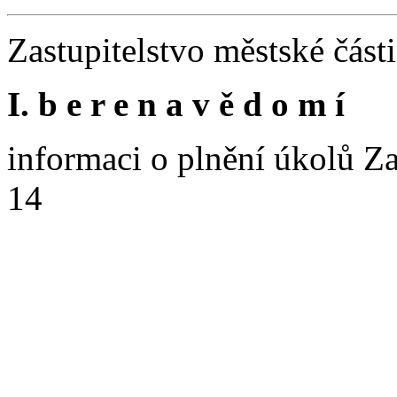
Zastupitelstvo městské část
I. b e r e n a v ě d o m í
informaci o plnění úkolů Za
14