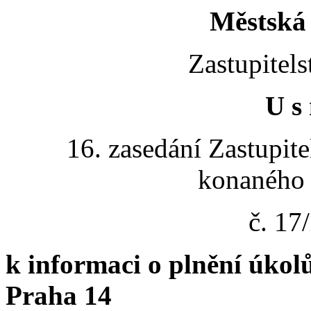
Městská 
Zastupitels
U s 
16. zasedání Zastupite
konaného 
č. 1
k informaci o plnění úkolů
Praha 14