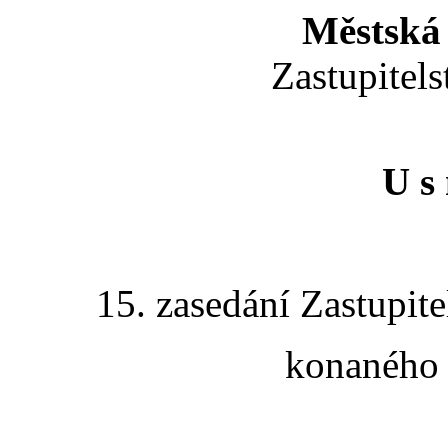
Městská 
Zastupitels
U s 
15. zasedání Zastupite
konaného 