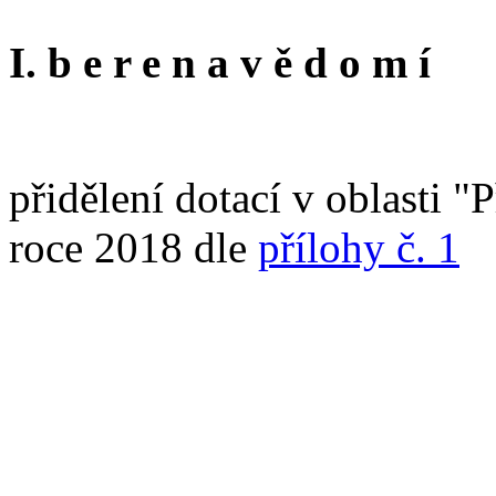
I. b e r e n a v ě d o m í
přidělení dotací v oblasti "
roce 2018 dle
přílohy č. 1