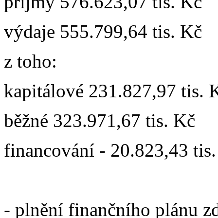
příjmy 576.623,07 tis. Kč
výdaje 555.799,64 tis. Kč
z toho:
kapitálové 231.827,97 tis. 
běžné 323.971,67 tis. Kč
financování - 20.823,43 tis
- plnění finančního plánu z