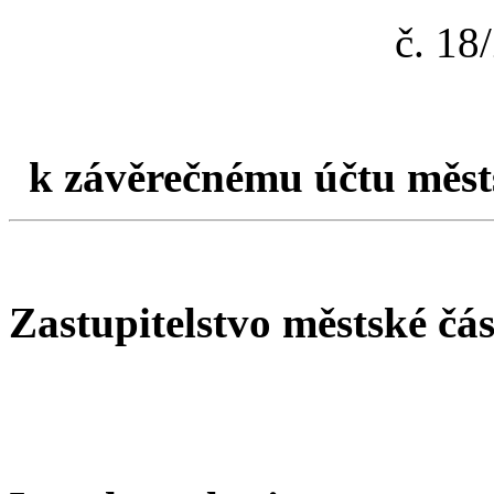
č. 1
k závěrečnému účtu městs
Zastupitelstvo městské čá