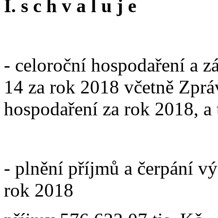
I. s c h v a l u j e
- celoroční hospodaření a z
14 za rok 2018 včetně Zpr
hospodaření za rok 2018, a
- plnění příjmů a čerpání v
rok 2018