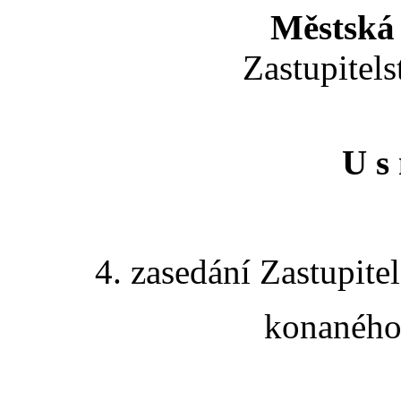
Městská 
Zastupitels
U s 
4. zasedání Zastupite
konaného 