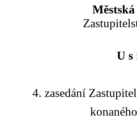
Městská 
Zastupitels
U s 
4. zasedání Zastupite
konaného 