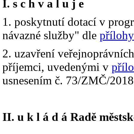
I. s c h v a l u j e
1. poskytnutí dotací v progr
návazné služby" dle
přílohy
2. uzavření veřejnoprávních
příjemci, uvedenými v
přílo
usnesením č. 73/ZMČ/2018 
II. u k l á d á
Radě městské