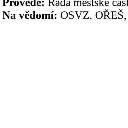
Provede:
Rada městské část
Na vědomí:
OSVZ, OŘEŠ