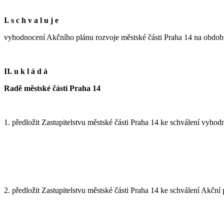
I. s c h v a l u j e
vyhodnocení Akčního plánu rozvoje městské části Praha 14 na obdob
II. u k l á d á
Radě městské části Praha 14
1. předložit Zastupitelstvu městské části Praha 14 ke schválení vyh
2. předložit Zastupitelstvu městské části Praha 14 ke schválení Akční