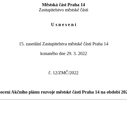
Městská část Praha 14
Zastupitelstvo městské části
U s n e s e n í
15. zasedání Zastupitelstva městské části Praha 14
konaného dne 29. 3. 2022
č. 12/ZMČ/2022
cení Akčního plánu rozvoje městské části Praha 14 na období 202