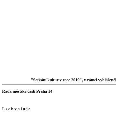
"Setkání kultur v roce 2019", v rámci vyhlášené
Rada městské části Praha 14
I. s c h v a l u j e