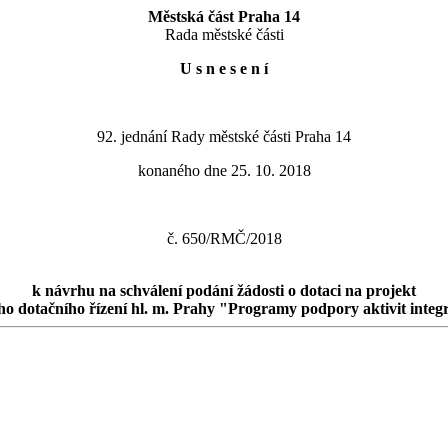
Městská část Praha 14
Rada městské části
U s n e s e n í
92. jednání Rady městské části Praha 14
konaného dne 25. 10. 2018
č. 650/RMČ/2018
k návrhu na schválení podání žádosti o dotaci na projekt
ho dotačního řízení hl. m. Prahy "Programy podpory aktivit integ