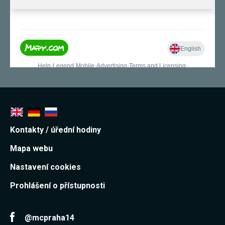
používání
analytických
cookies ve
vztahu k Vaší
návštěvě,
ztrácíme
možnost
analýzy
výkonu a
optimalizace
našich
opatření.
Personalizované
Kontakty / úřední hodiny
soubory cookie
Používáme rovněž
Mapa webu
soubory cookie a
další technologie,
Nastavení cookies
abychom
přizpůsobili naše
webové stránky
Prohlášení o přístupnosti
potřebám a zájmům
našich návštěvníků.
@mcpraha14