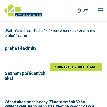
27°
Úřad městské části Praha 14
/
Event organizers
/
Archiv pro
praha14admin
praha14admin
ZOBRAZIT PROBĚHLÉ AKCE
Seznam pořádaných
akcí
Technické
cookies
Žádné akce nenalezeny. Zkuste změnit Vaše
Technické
vyhledávání, nebo se vraťte zpět na
všechny akce
.
cookies jsou