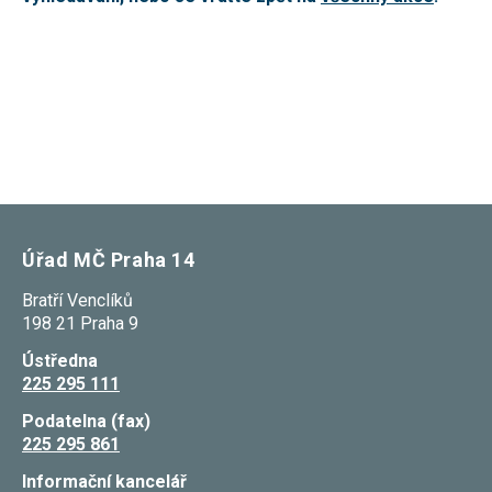
nezbytné pro
správné
fungování
webu a všech
funkcí, které
nabízí.
Nepožadujeme
Váš souhlas s
využitím
technických
cookies na
našem webu.
Z tohoto
důvodu
Úřad MČ Praha 14
technické
cookies
nemohou být
Bratří Venclíků
individuálně
198 21 Praha 9
deaktivovány
nebo
Ústředna
aktivovány.
225 295 111
Podatelna (fax)
Analytické
225 295 861
cookies
Analytické
Informační kancelář
cookies nám