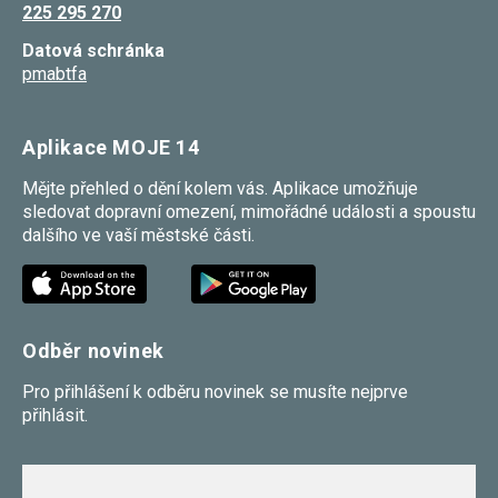
225 295 270
umožňují
měření
Datová schránka
výkonu
našeho webu
pmabtfa
a našich
reklamních
kampaní.
Jejich pomocí
Aplikace MOJE 14
určujeme
počet návštěv
Mějte přehled o dění kolem vás. Aplikace umožňuje
a zdroje
sledovat dopravní omezení, mimořádné události a spoustu
návštěv
našich
dalšího ve vaší městské části.
internetových
stránek. Data
získaná
pomocí těchto
cookies
zpracováváme
Odběr novinek
souhrnně,
bez použití
identifikátorů,
Pro přihlášení k odběru novinek se musíte nejprve
které ukazují
přihlásit.
na konkrétní
uživatelé
našeho webu.
Pokud
vypnete