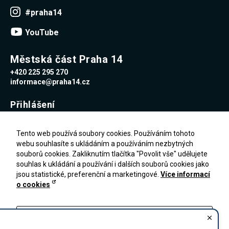
Reklamní
#praha14
cookies
Reklamní cookies
YouTube
používáme my
nebo naši partneři,
abychom Vám
mohli zobrazit
Městská část Praha 14
vhodné obsahy
+420 225 295 270
nebo reklamy jak na
našich stránkách,
informace@praha14.cz
tak na stránkách
třetích subjektů.
Přihlášení
Díky tomu můžeme
vytvářet profily
založené na Vašich
Uživatelské jméno
zájmech, tak zvané
Tento web používá soubory cookies. Používáním tohoto
pseudonymizované
webu souhlasíte s ukládáním a používáním nezbytných
profily. Na základě
souborů cookies. Zakliknutím tlačítka "Povolit vše" udělujete
těchto informací
Heslo
není zpravidla
souhlas k ukládání a používání i dalších souborů cookies jako
možná
jsou statistické, preferenční a marketingové.
Více informací
bezprostřední
o cookies
identifikace Vaší
Zapomenuté heslo
osoby, protože jsou
PŘIHLÁŠENÍ
Registrace
používány pouze
pseudonymizované
Nastavení
údaje. Pokud
nevyjádříte