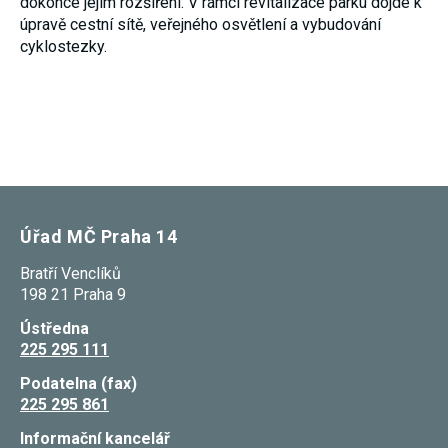
dokonce jejím rozšíření. V rámci revitalizace parku dojde k
nezbytné pro
úpravě cestní sítě, veřejného osvětlení a vybudování
správné
fungování
cyklostezky.
webu a všech
funkcí, které
nabízí.
Nepožadujeme
Váš souhlas s
využitím
technických
cookies na
našem webu.
Z tohoto
důvodu
Úřad MČ Praha 14
technické
cookies
nemohou být
Bratří Venclíků
individuálně
198 21 Praha 9
deaktivovány
nebo
Ústředna
aktivovány.
225 295 111
Podatelna (fax)
Analytické
225 295 861
cookies
Analytické
Informační kancelář
cookies nám