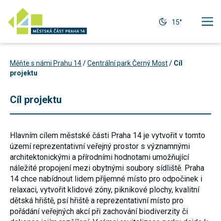
15°
Měňte s námi Prahu 14
/
Centrální park Černý Most
/
Cíl
projektu
Cíl projektu
Hlavním cílem městské části Praha 14 je vytvořit v tomto
území reprezentativní veřejný prostor s významnými
architektonickými a přírodními hodnotami umožňující
náležité propojení mezi obytnými soubory sídliště. Praha
14 chce nabídnout lidem příjemné místo pro odpočinek i
relaxaci, vytvořit klidové zóny, piknikové plochy, kvalitní
Technické
dětská hřiště, psí hřiště a reprezentativní místo pro
cookies
pořádání veřejných akcí při zachování biodiverzity či
Technické
cookies jsou