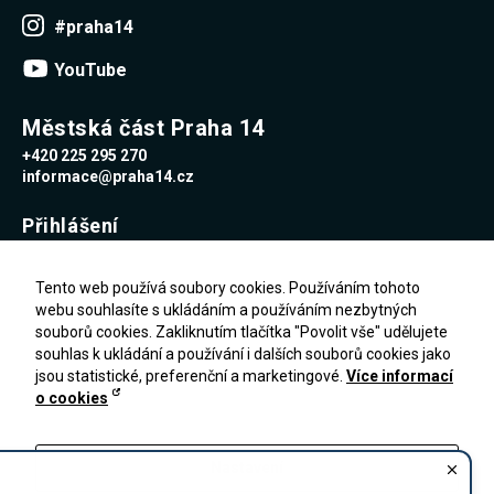
Reklamní
#praha14
cookies
Reklamní cookies
YouTube
používáme my
nebo naši partneři,
abychom Vám
mohli zobrazit
Městská část Praha 14
vhodné obsahy
+420 225 295 270
nebo reklamy jak na
našich stránkách,
informace@praha14.cz
tak na stránkách
třetích subjektů.
Přihlášení
Díky tomu můžeme
vytvářet profily
založené na Vašich
Uživatelské jméno
zájmech, tak zvané
Tento web používá soubory cookies. Používáním tohoto
pseudonymizované
webu souhlasíte s ukládáním a používáním nezbytných
profily. Na základě
souborů cookies. Zakliknutím tlačítka "Povolit vše" udělujete
těchto informací
Heslo
není zpravidla
souhlas k ukládání a používání i dalších souborů cookies jako
možná
jsou statistické, preferenční a marketingové.
Více informací
bezprostřední
o cookies
identifikace Vaší
Zapomenuté heslo
osoby, protože jsou
PŘIHLÁŠENÍ
Registrace
používány pouze
pseudonymizované
Nastavení
údaje. Pokud
nevyjádříte