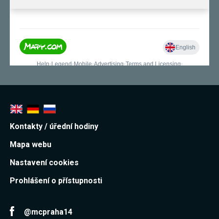
používání
analytických
cookies ve
vztahu k Vaší
návštěvě,
ztrácíme
možnost
analýzy
výkonu a
optimalizace
našich
opatření.
Personalizované
Kontakty / úřední hodiny
soubory cookie
Používáme rovněž
Mapa webu
soubory cookie a
další technologie,
Nastavení cookies
abychom
přizpůsobili naše
webové stránky
Prohlášení o přístupnosti
potřebám a zájmům
našich návštěvníků.
@mcpraha14