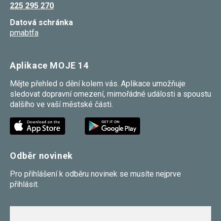
225 295 270
umožňují
měření
Datová schránka
výkonu
našeho webu
pmabtfa
a našich
reklamních
kampaní.
Jejich pomocí
Aplikace MOJE 14
určujeme
počet návštěv
Mějte přehled o dění kolem vás. Aplikace umožňuje
a zdroje
sledovat dopravní omezení, mimořádné události a spoustu
návštěv
našich
dalšího ve vaší městské části.
internetových
stránek. Data
získaná
pomocí těchto
cookies
zpracováváme
Odběr novinek
souhrnně,
bez použití
identifikátorů,
Pro přihlášení k odběru novinek se musíte nejprve
které ukazují
přihlásit.
na konkrétní
uživatelé
našeho webu.
Pokud
vypnete