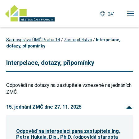
24°
Samospráva ÚMČ Praha 14
/
Zastupitelstvo
/
Interpelace,
dotazy, připomínky
Interpelace, dotazy, připomínky
Odpovědi na dotazy na zastupitele vznesené na jednáních
ZMČ.
15. jednání ZMČ dne 27. 11. 2025
Technické
cookies
Odpověď na interpelaci pana zastupitele Ing.
Technické
Petra Hukala, Dis., Ph.D. (odpovídá starosta
cookies jsou