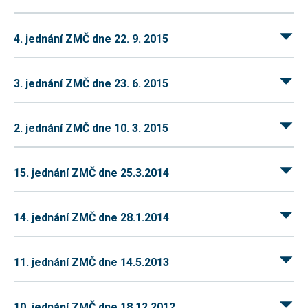
Reklamní
cookies
Reklamní cookies
4. jednání ZMČ dne 22. 9. 2015
používáme my
nebo naši partneři,
abychom Vám
mohli zobrazit
3. jednání ZMČ dne 23. 6. 2015
vhodné obsahy
nebo reklamy jak na
našich stránkách,
tak na stránkách
2. jednání ZMČ dne 10. 3. 2015
třetích subjektů.
Díky tomu můžeme
vytvářet profily
založené na Vašich
15. jednání ZMČ dne 25.3.2014
zájmech, tak zvané
pseudonymizované
profily. Na základě
těchto informací
14. jednání ZMČ dne 28.1.2014
není zpravidla
možná
bezprostřední
identifikace Vaší
11. jednání ZMČ dne 14.5.2013
osoby, protože jsou
používány pouze
pseudonymizované
údaje. Pokud
10. jednání ZMČ dne 18.12.2012
nevyjádříte