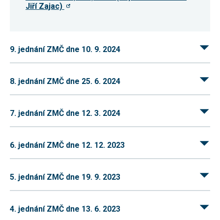
Jiří Zajac)
nezbytné pro
správné
fungování
webu a všech
funkcí, které
nabízí.
9. jednání ZMČ dne 10. 9. 2024
Nepožadujeme
Váš souhlas s
využitím
technických
8. jednání ZMČ dne 25. 6. 2024
cookies na
našem webu.
Z tohoto
důvodu
7. jednání ZMČ dne 12. 3. 2024
technické
cookies
nemohou být
individuálně
6. jednání ZMČ dne 12. 12. 2023
deaktivovány
nebo
aktivovány.
5. jednání ZMČ dne 19. 9. 2023
Analytické
cookies
4. jednání ZMČ dne 13. 6. 2023
Analytické
cookies nám