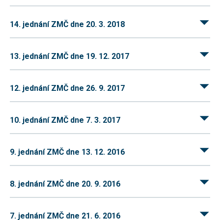
používání
analytických
cookies ve
14. jednání ZMČ dne 20. 3. 2018
vztahu k Vaší
návštěvě,
ztrácíme
možnost
13. jednání ZMČ dne 19. 12. 2017
analýzy
výkonu a
optimalizace
našich
12. jednání ZMČ dne 26. 9. 2017
opatření.
10. jednání ZMČ dne 7. 3. 2017
Personalizované
soubory cookie
Používáme rovněž
soubory cookie a
9. jednání ZMČ dne 13. 12. 2016
další technologie,
abychom
přizpůsobili naše
webové stránky
8. jednání ZMČ dne 20. 9. 2016
potřebám a zájmům
našich návštěvníků.
7. jednání ZMČ dne 21. 6. 2016