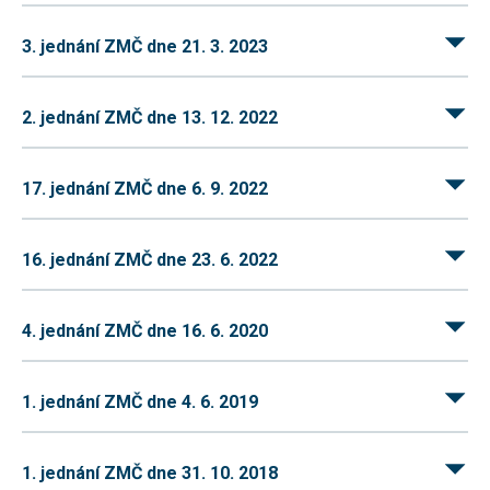
umožňují
měření
3. jednání ZMČ dne 21. 3. 2023
výkonu
našeho webu
a našich
reklamních
2. jednání ZMČ dne 13. 12. 2022
kampaní.
Jejich pomocí
určujeme
počet návštěv
17. jednání ZMČ dne 6. 9. 2022
a zdroje
návštěv
našich
internetových
16. jednání ZMČ dne 23. 6. 2022
stránek. Data
získaná
pomocí těchto
cookies
4. jednání ZMČ dne 16. 6. 2020
zpracováváme
souhrnně,
bez použití
identifikátorů,
které ukazují
1. jednání ZMČ dne 4. 6. 2019
na konkrétní
uživatelé
našeho webu.
Pokud
1. jednání ZMČ dne 31. 10. 2018
vypnete