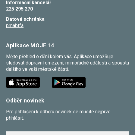
Informační kancelář
Reklamní
225 295 270
cookies
Reklamní cookies
Datová schránka
používáme my
nebo naši partneři,
pmabtfa
abychom Vám
mohli zobrazit
vhodné obsahy
nebo reklamy jak na
Aplikace MOJE 14
našich stránkách,
tak na stránkách
Mějte přehled o dění kolem vás. Aplikace umožňuje
třetích subjektů.
sledovat dopravní omezení, mimořádné události a spoustu
Díky tomu můžeme
vytvářet profily
dalšího ve vaší městské části.
založené na Vašich
zájmech, tak zvané
pseudonymizované
profily. Na základě
těchto informací
není zpravidla
Odběr novinek
možná
bezprostřední
identifikace Vaší
Pro přihlášení k odběru novinek se musíte nejprve
osoby, protože jsou
přihlásit.
používány pouze
pseudonymizované
údaje. Pokud
nevyjádříte