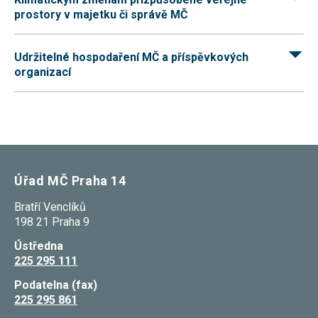
používání
prostory v majetku či správě MČ
analytických
cookies ve
vztahu k Vaší
návštěvě,
Udržitelné hospodaření MČ a příspěvkových
ztrácíme
organizací
možnost
analýzy
výkonu a
optimalizace
našich
opatření.
Úřad MČ Praha 14
Personalizované
soubory cookie
Používáme rovněž
Bratří Venclíků
soubory cookie a
198 21 Praha 9
další technologie,
abychom
Ústředna
přizpůsobili naše
225 295 111
webové stránky
potřebám a zájmům
našich návštěvníků.
Podatelna (fax)
225 295 861