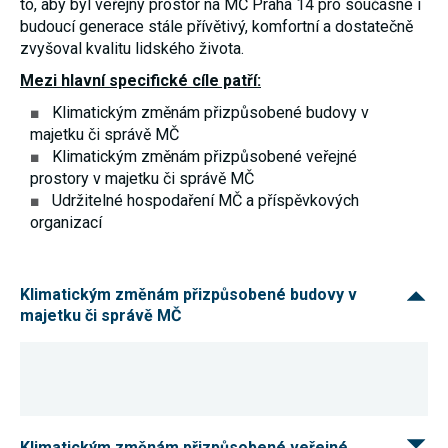
to, aby byl veřejný prostor na MČ Praha 14 pro současné i
umožňují
budoucí generace stále přívětivý, komfortní a dostatečně
měření
výkonu
zvyšoval kvalitu lidského života.
našeho webu
a našich
Mezi hlavní specifické cíle patří:
reklamních
kampaní.
Klimatickým změnám přizpůsobené budovy v
Jejich pomocí
majetku či správě MČ
určujeme
Klimatickým změnám přizpůsobené veřejné
počet návštěv
a zdroje
prostory v majetku či správě MČ
návštěv
Udržitelné hospodaření MČ a příspěvkových
našich
organizací
internetových
stránek. Data
získaná
pomocí těchto
cookies
Klimatickým změnám přizpůsobené budovy v
zpracováváme
majetku či správě MČ
souhrnně,
bez použití
identifikátorů,
které ukazují
na konkrétní
uživatelé
našeho webu.
Pokud
vypnete
Klimatickým změnám přizpůsobené veřejné