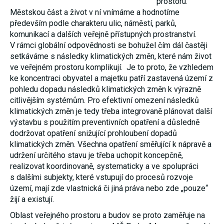
prostoru.
nezbytné pro
Městskou část a život v ní vnímáme a hodnotíme
správné
fungování
především podle charakteru ulic, náměstí, parků,
webu a všech
komunikací a dalších veřejně přístupných prostranství.
funkcí, které
V rámci globální odpovědnosti se bohužel čím dál častěji
nabízí.
Nepožadujeme
setkáváme s následky klimatických změn, které nám život
Váš souhlas s
ve veřejném prostoru komplikují. Je to proto, že vzhledem
využitím
ke koncentraci obyvatel a majetku patří zastavená území z
technických
cookies na
pohledu dopadu následků klimatických změn k výrazně
našem webu.
citlivějším systémům. Pro efektivní omezení následků
Z tohoto
důvodu
klimatických změn je tedy třeba integrovaně plánovat další
technické
výstavbu s použitím preventivních opatření a důsledně
cookies
dodržovat opatření snižující prohloubení dopadů
nemohou být
individuálně
klimatických změn. Všechna opatření směřující k nápravě a
deaktivovány
udržení určitého stavu je třeba uchopit koncepčně,
nebo
realizovat koordinovaně, systematicky a ve spolupráci
aktivovány.
s dalšími subjekty, které vstupují do procesů rozvoje
území, mají zde vlastnická či jiná práva nebo zde „pouze“
Analytické
žijí a existují.
cookies
Oblast veřejného prostoru a budov se proto zaměřuje na
Analytické
cookies nám