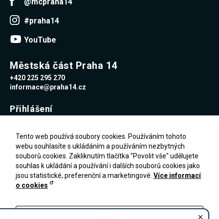
@mcpraha14
#praha14
YouTube
Městská část Praha 14
+420 225 295 270
informace@praha14.cz
Přihlášení
Uživatelské jméno
Tento web používá soubory cookies. Používáním tohoto
webu souhlasíte s ukládáním a používáním nezbytných
souborů cookies. Zakliknutím tlačítka "Povolit vše" udělujete
Heslo
souhlas k ukládání a používání i dalších souborů cookies jako
jsou statistické, preferenční a marketingové.
Více informací
o cookies
Zapomenuté heslo
PŘIHLÁŠENÍ
Registrace
Nastavení