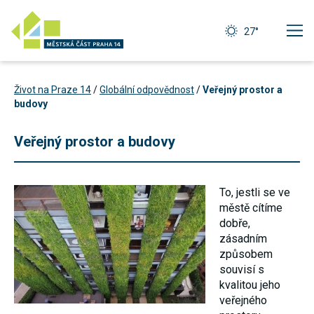
27°
Život na Praze 14
/
Globální odpovědnost
/
Veřejný prostor a
budovy
Veřejný prostor a budovy
To, jestli se ve
městě cítíme
dobře,
zásadním
způsobem
souvisí s
Technické
kvalitou jeho
cookies
veřejného
Technické
cookies jsou