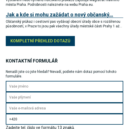
Vystavení nebo výměnu řidičského průkazu zajišťuje Magistrát hlavního
souhlas, nebudete
města Praha. Podrobnosti naleznete na webu Praha.eu.
příjemcem obsahů
a reklam
Jak a kde si mohu zažádat o nový občanský…
přizpůsobených
Občanský průkaz i cestovní pas vydávají obecní úřady obce s rozšířenou
Vašim zájmům.
působností, v Praze to jsou pak všechny úřady městské části Prahy 1 až…
KOMPLETNÍ PŘEHLED DOTAZŮ
KONTAKTNÍ FORMULÁŘ
Nenašli jste co jste hledali? Nevadí, pošlete nám dotaz pomocí tohoto
formuláře.
Zadejte tel. číslo ve formátu 13 znaků.