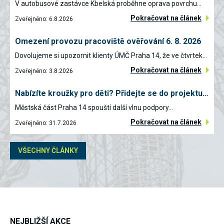
V autobusové zastávce Kbelská proběhne oprava povrchu…
umožňují
měření
Pokračovat na článek
Zveřejněno: 6.8.2026
výkonu
našeho webu
a našich
Omezení provozu pracoviště ověřování 6. 8. 2026
reklamních
kampaní.
Dovolujeme si upozornit klienty ÚMČ Praha 14, že ve čtvrtek…
Jejich pomocí
Pokračovat na článek
určujeme
Zveřejněno: 3.8.2026
počet návštěv
a zdroje
Nabízíte kroužky pro děti? Přidejte se do projektu…
návštěv
našich
Městská část Praha 14 spouští další vlnu podpory…
internetových
stránek. Data
Pokračovat na článek
Zveřejněno: 31.7.2026
získaná
pomocí těchto
cookies
VŠECHNY ČLÁNKY
zpracováváme
souhrnně,
bez použití
identifikátorů,
které ukazují
na konkrétní
uživatelé
našeho webu.
Pokud
NEJBLIŽŠÍ AKCE
vypnete