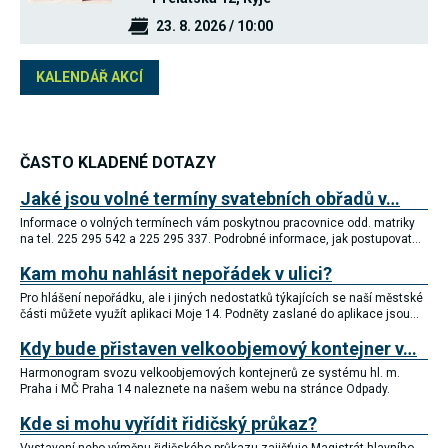
Reklamní
23. 8. 2026 / 10:00
cookies
Reklamní cookies
používáme my
KALENDÁŘ AKCÍ
nebo naši partneři,
abychom Vám
mohli zobrazit
vhodné obsahy
nebo reklamy jak na
našich stránkách,
ČASTO KLADENÉ DOTAZY
tak na stránkách
třetích subjektů.
Jaké jsou volné termíny svatebních obřadů v…
Díky tomu můžeme
vytvářet profily
Informace o volných termínech vám poskytnou pracovnice odd. matriky
založené na Vašich
na tel. 225 295 542 a 225 295 337. Podrobné informace, jak postupovat…
zájmech, tak zvané
Kam mohu nahlásit nepořádek v ulici?
pseudonymizované
profily. Na základě
Pro hlášení nepořádku, ale i jiných nedostatků týkajících se naší městské
těchto informací
části můžete využít aplikaci Moje 14. Podněty zaslané do aplikace jsou…
není zpravidla
možná
Kdy bude přistaven velkoobjemový kontejner v…
bezprostřední
identifikace Vaší
Harmonogram svozu velkoobjemových kontejnerů ze systému hl. m.
osoby, protože jsou
Praha i MČ Praha 14 naleznete na našem webu na stránce Odpady.
používány pouze
pseudonymizované
Kde si mohu vyřídit řidičský průkaz?
údaje. Pokud
nevyjádříte