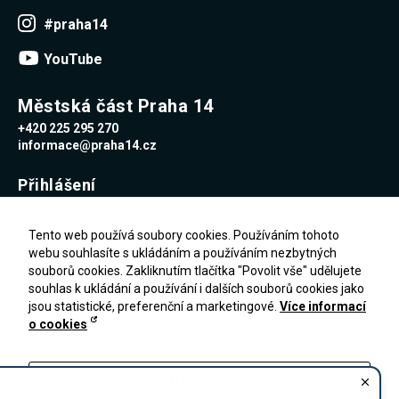
#praha14
YouTube
Městská část Praha 14
+420 225 295 270
informace@praha14.cz
Přihlášení
Uživatelské jméno
Tento web používá soubory cookies. Používáním tohoto
webu souhlasíte s ukládáním a používáním nezbytných
souborů cookies. Zakliknutím tlačítka "Povolit vše" udělujete
Heslo
souhlas k ukládání a používání i dalších souborů cookies jako
jsou statistické, preferenční a marketingové.
Více informací
o cookies
Zapomenuté heslo
PŘIHLÁŠENÍ
Registrace
Nastavení