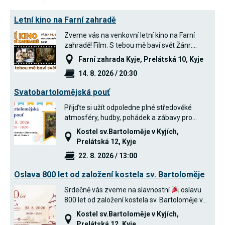
používání
analytických
Letní kino na Farní zahradě
cookies ve
vztahu k Vaší
Zveme vás na venkovní letní kino na Farní
návštěvě,
zahradě! Film: S tebou mě baví svět Žánr:…
ztrácíme
možnost
Farní zahrada Kyje, Prelátská 10, Kyje
analýzy
výkonu a
14. 8. 2026 / 20:30
optimalizace
našich
Svatobartolomějská pouť
opatření.
Přijďte si užít odpoledne plné středověké
atmosféry, hudby, pohádek a zábavy pro…
Personalizované
Kostel sv.Bartoloměje v Kyjích,
soubory cookie
Prelátská 12, Kyje
Používáme rovněž
soubory cookie a
22. 8. 2026 / 13:00
další technologie,
abychom
Oslava 800 let od založení kostela sv. Bartoloměje
přizpůsobili naše
webové stránky
Srdečně vás zveme na slavnostní
oslavu
potřebám a zájmům
800 let od založení kostela sv. Bartoloměje v…
našich návštěvníků.
Kostel sv.Bartoloměje v Kyjích,
Prelátská 12, Kyje