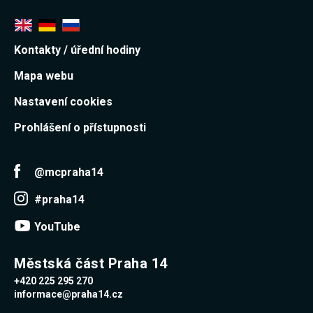
Reklamní
cookies
Reklamní cookies
používáme my
Kontakty / úřední hodiny
nebo naši partneři,
abychom Vám
Mapa webu
mohli zobrazit
vhodné obsahy
nebo reklamy jak na
Nastavení cookies
našich stránkách,
tak na stránkách
Prohlášení o přístupnosti
třetích subjektů.
Díky tomu můžeme
vytvářet profily
založené na Vašich
@mcpraha14
zájmech, tak zvané
pseudonymizované
#praha14
profily. Na základě
těchto informací
není zpravidla
YouTube
možná
bezprostřední
identifikace Vaší
Městská část Praha 14
osoby, protože jsou
používány pouze
+420 225 295 270
pseudonymizované
informace@praha14.cz
údaje. Pokud
nevyjádříte