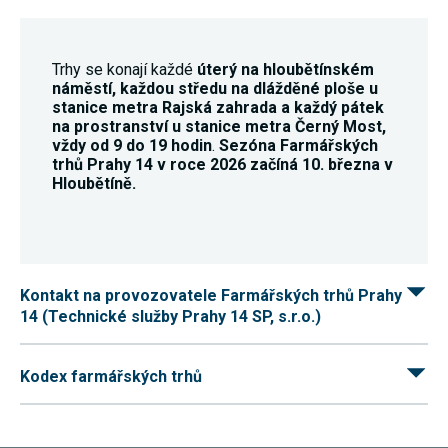
nezbytné pro
správné
fungování
webu a všech
Trhy se konají každé
úterý na hloubětínském
funkcí, které
náměstí, každou středu na dlážděné ploše u
nabízí.
stanice metra Rajská zahrada a
každý pátek
Nepožadujeme
Váš souhlas s
na prostranství u stanice metra Černý Most,
využitím
vždy od 9 do 19 hodin
.
Sezóna Farmářských
technických
trhů Prahy 14 v roce 2026 začíná 10. března v
cookies na
Hloubětíně.
našem webu.
Z tohoto
důvodu
technické
cookies
nemohou být
individuálně
Kontakt na provozovatele Farmářských trhů Prahy
deaktivovány
14 (Technické služby Prahy 14 SP, s.r.o.)
nebo
aktivovány.
Kodex farmářských trhů
Analytické
cookies
Analytické
cookies nám