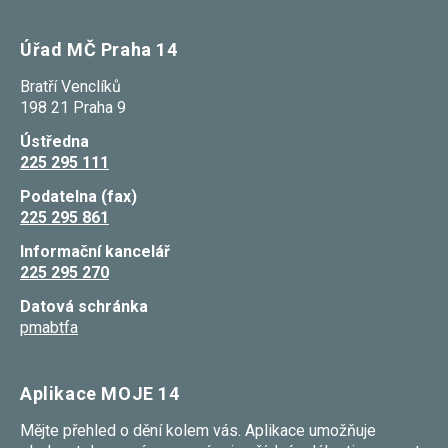
umožňují
měření
výkonu
Úřad MČ Praha 14
našeho webu
a našich
Bratří Venclíků
reklamních
198 21 Praha 9
kampaní.
Jejich pomocí
Ústředna
určujeme
počet návštěv
225 295 111
a zdroje
návštěv
Podatelna (fax)
našich
225 295 861
internetových
stránek. Data
Informační kancelář
získaná
pomocí těchto
225 295 270
cookies
zpracováváme
Datová schránka
souhrnně,
pmabtfa
bez použití
identifikátorů,
které ukazují
na konkrétní
Aplikace MOJE 14
uživatelé
našeho webu.
Mějte přehled o dění kolem vás. Aplikace umožňuje
Pokud
vypnete