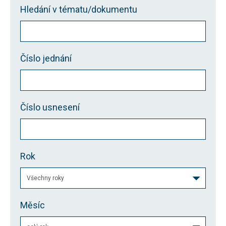
nezbytné pro
Hledání v tématu/dokumentu
správné
fungování
webu a všech
funkcí, které
nabízí.
Nepožadujeme
Číslo jednání
Váš souhlas s
využitím
technických
cookies na
našem webu.
Z tohoto
Číslo usnesení
důvodu
technické
cookies
nemohou být
individuálně
deaktivovány
Rok
nebo
aktivovány.
Analytické
Měsíc
cookies
Analytické
cookies nám