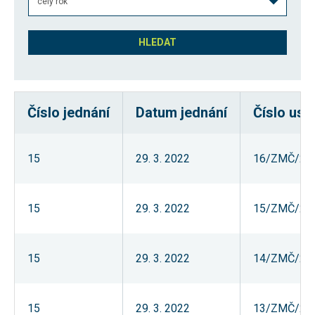
umožňují
měření
výkonu
našeho webu
a našich
reklamních
kampaní.
Jejich pomocí
určujeme
Číslo jednání
Datum jednání
Číslo usn
počet návštěv
a zdroje
návštěv
našich
internetových
15
29. 3. 2022
16/ZMČ/20
stránek. Data
získaná
pomocí těchto
cookies
15
29. 3. 2022
15/ZMČ/20
zpracováváme
souhrnně,
bez použití
identifikátorů,
které ukazují
15
29. 3. 2022
14/ZMČ/20
na konkrétní
uživatelé
našeho webu.
Pokud
15
29. 3. 2022
13/ZMČ/20
vypnete