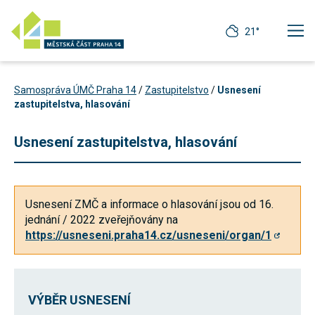
21°
Samospráva ÚMČ Praha 14
/
Zastupitelstvo
/
Usnesení
zastupitelstva, hlasování
Usnesení zastupitelstva, hlasování
Usnesení ZMČ a informace o hlasování jsou od 16. 
jednání / 2022 zveřejňovány na 
https://usneseni.praha14.cz/usneseni/organ/1
Technické
cookies
VÝBĚR USNESENÍ
Technické
cookies jsou