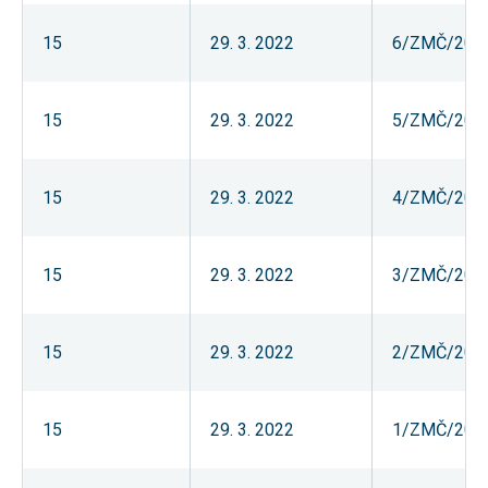
Reklamní
cookies
15
29. 3. 2022
6/ZMČ/202
Reklamní cookies
používáme my
nebo naši partneři,
abychom Vám
15
29. 3. 2022
5/ZMČ/202
mohli zobrazit
vhodné obsahy
nebo reklamy jak na
našich stránkách,
tak na stránkách
15
29. 3. 2022
4/ZMČ/202
třetích subjektů.
Díky tomu můžeme
vytvářet profily
založené na Vašich
15
29. 3. 2022
3/ZMČ/202
zájmech, tak zvané
pseudonymizované
profily. Na základě
těchto informací
není zpravidla
15
29. 3. 2022
2/ZMČ/202
možná
bezprostřední
identifikace Vaší
osoby, protože jsou
15
29. 3. 2022
1/ZMČ/202
používány pouze
pseudonymizované
údaje. Pokud
nevyjádříte