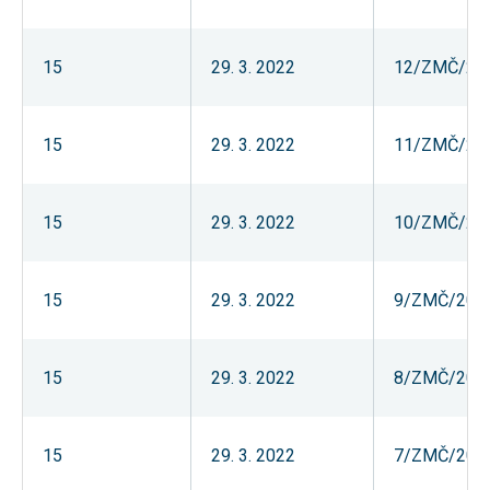
používání
analytických
cookies ve
15
29. 3. 2022
12/ZMČ/20
vztahu k Vaší
návštěvě,
ztrácíme
možnost
analýzy
15
29. 3. 2022
11/ZMČ/20
výkonu a
optimalizace
našich
opatření.
15
29. 3. 2022
10/ZMČ/20
Personalizované
soubory cookie
15
29. 3. 2022
9/ZMČ/202
Používáme rovněž
soubory cookie a
další technologie,
abychom
15
29. 3. 2022
8/ZMČ/202
přizpůsobili naše
webové stránky
potřebám a zájmům
našich návštěvníků.
15
29. 3. 2022
7/ZMČ/202