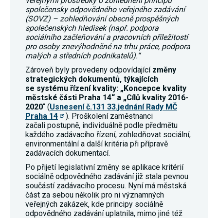
veřejnými prostředky o zohlednění principů
Reklamní
společensky odpovědného veřejného zadávání
cookies
(SOVZ) – zohledňování obecně prospěšných
Reklamní cookies
společenských hledisek (např. podpora
používáme my
sociálního začleňování a pracovních příležitostí
nebo naši partneři,
pro osoby znevýhodněné na trhu práce, podpora
abychom Vám
mohli zobrazit
malých a středních podnikatelů).“
vhodné obsahy
Zároveň byly provedeny odpovídající
změny
nebo reklamy jak na
našich stránkách,
strategických dokumentů, týkajících
tak na stránkách
se systému řízení kvality: „Koncepce kvality
třetích subjektů.
městské části Praha 14“ a „Cílů kvality 2016-
Díky tomu můžeme
2020
“ (
Usnesení č.131 33.jednání Rady MČ
vytvářet profily
Praha 14
). Proškolení zaměstnanci
založené na Vašich
zájmech, tak zvané
začali postupně, individuálně podle předmětu
pseudonymizované
každého zadávacího řízení, zohledňovat sociální,
profily. Na základě
environmentální a další kritéria při přípravě
těchto informací
zadávacích dokumentací.
není zpravidla
možná
Po přijetí legislativní změny se aplikace kritérií
bezprostřední
sociálně odpovědného zadávání již stala pevnou
identifikace Vaší
součástí zadávacího procesu. Nyní má městská
osoby, protože jsou
část za sebou několik pro ni významných
používány pouze
pseudonymizované
veřejných zakázek, kde principy sociálně
údaje. Pokud
odpovědného zadávání uplatnila, mimo jiné též
nevyjádříte