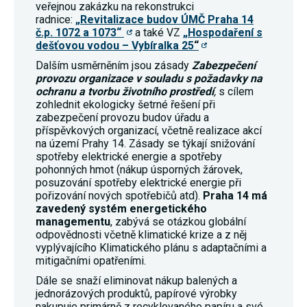
veřejnou zakázku na rekonstrukci
souhlas, nebudete
radnice:
„Revitalizace budov ÚMČ Praha 14
příjemcem obsahů
č.p. 1072 a 1073“
a také VZ
„Hospodaření s
a reklam
přizpůsobených
dešťovou vodou – Vybíralka 25
“
Vašim zájmům.
Dalším usměrněním jsou zásady
Zabezpečení
provozu organizace v souladu s požadavky na
ochranu a tvorbu životního prostředí
,
s cílem
zohlednit ekologicky šetrné řešení při
zabezpečení provozu budov úřadu a
příspěvkových organizací, včetně realizace akcí
na území Prahy 14. Zásady se týkají snižování
spotřeby elektrické energie a spotřeby
pohonných hmot (nákup úsporných žárovek,
posuzování spotřeby elektrické energie při
pořizování nových spotřebičů atd).
Praha 14 má
zavedený systém energetického
managementu
, zabývá se otázkou globální
odpovědnosti včetně klimatické krize a z něj
vyplývajícího Klimatického plánu s adaptačními a
mitigačními opatřeními.
Dále se snaží eliminovat nákup balených a
jednorázových produktů, papírové výrobky
nakupuje primárně z recyklovaného papíru a své