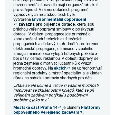
environmentální pravidla mají i organizátoři akcí
pro veřejnost. V rámci dotačních programů
vypisovaných městskou částí byla
vytvořena
Environmentální doporučení
závazná pro příjemce dotace
, která jsou
přílohou veřejnosprávní smlouvy o poskytnutí
dotace. V oblasti propagace jde primárně o
zabezpečení udržitelných a užitečných
propagačních a dárkových předmětů, preferenci
elektronické propagace, eliminace vizuálního
smogu, minimalizaci výlepů tištených plakátů a
boj s tzv. černou reklamou. V oblasti dopravy se
jedná zejména o motivaci účastníků k využití
hromadné dopravy. Na
akcích
se upřednostňují
regionální produkty a místní speciality, a je kladen
důraz na nabídku potravin vhodných pro děti.
„Stále se ale učíme a velice si vážíme možnosti
inspirovat se zkušenostmi kolegů, kteří se při
veřejném zadávání potýkají s podobnými
problémy, jako my.“
Městská část Praha 14
je členem
Platformy
odpovědného veřejného zadávání
.