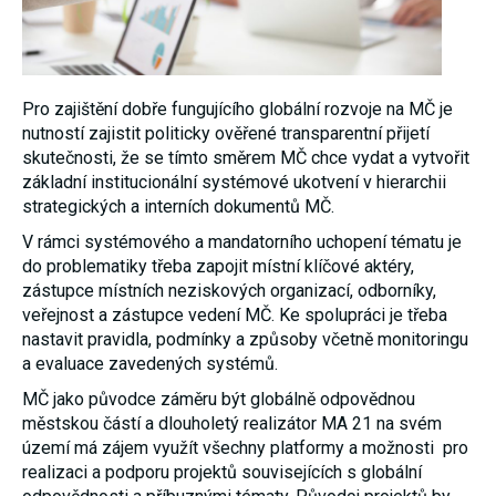
nezbytné pro
správné
fungování
webu a všech
funkcí, které
nabízí.
Pro zajištění dobře fungujícího globální rozvoje na MČ je
Nepožadujeme
nutností zajistit politicky ověřené transparentní přijetí
Váš souhlas s
využitím
skutečnosti, že se tímto směrem MČ chce vydat a vytvořit
technických
základní institucionální systémové ukotvení v hierarchii
cookies na
strategických a interních dokumentů MČ.
našem webu.
Z tohoto
V rámci systémového a mandatorního uchopení tématu je
důvodu
technické
do problematiky třeba zapojit místní klíčové aktéry,
cookies
zástupce místních neziskových organizací, odborníky,
nemohou být
veřejnost a zástupce vedení MČ. Ke spolupráci je třeba
individuálně
deaktivovány
nastavit pravidla, podmínky a způsoby včetně monitoringu
nebo
a evaluace zavedených systémů.
aktivovány.
MČ jako původce záměru být globálně odpovědnou
městskou částí a dlouholetý realizátor MA 21 na svém
Analytické
území má zájem využít všechny platformy a možnosti pro
cookies
realizaci a podporu projektů souvisejících s globální
Analytické
cookies nám