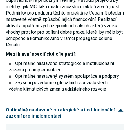
odpovědnosti a příbuznými tématy. Původci projektů by
umožňují
měli být jak MČ, tak i místní zúčastnění aktéři a veřejnost.
měření
Podmínky pro podporu těchto projektů je třeba mít předem
výkonu
našeho webu
nastavené včetně způsobů jejich financování. Realizací
a našich
aktivit a opatření vycházejících od dalších aktérů vzniká
reklamních
vhodný prostor pro sdílení dobré praxe, které by mělo být
kampaní.
Jejich pomocí
uchopeno a komunikováno v rámci propagace celého
určujeme
tématu.
počet návštěv
a zdroje
Mezi hlavní specifické cíle patří:
návštěv
našich
Optimálně nastavené strategické a institucionální
internetových
stránek. Data
zázemí pro implementaci
získaná
Optimálně nastavený systém spolupráce a podpory
pomocí těchto
Zvýšení povědomí o globálních souvislostech,
cookies
zpracováváme
včetně klimatických změn a udržitelného rozvoje
souhrnně,
bez použití
identifikátorů,
které ukazují
Optimálně nastavené strategické a institucionální
na konkrétní
uživatelé
zázemí pro implementaci
našeho webu.
Pokud
vypnete