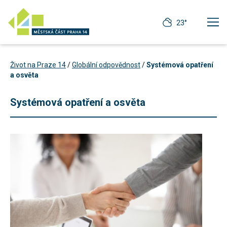
23°
Život na Praze 14
/
Globální odpovědnost
/
Systémová opatření
a osvěta
Systémová opatření a osvěta
Technické
cookies
Technické
cookies jsou