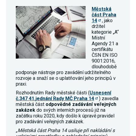
používání
Městská
analytických
cookies ve
část Praha
vztahu k Vaší
14
, jako
návštěvě,
držitel
ztrácíme
kategorie „A“
možnost
Místní
analýzy
výkonu a
Agendy 21 a
optimalizace
certifikátu
našich
ČSN EN ISO
opatření.
9001:2016,
dlouhodobě
podporuje nástroje pro zavádění udržitelného
Personalizované
rozvoje a snaží se o uplatňování jeho principů v
soubory cookie
praxi.
Používáme rovněž
soubory cookie a
Rozhodnutím Rady městské části (
Usnesení
další technologie,
č.347 41.jednání Rady MČ Praha 14
) zavedla
abychom
městská část
odpovědné zadávání veřejných
přizpůsobili naše
zakázek
do svých interních procesů již na
webové stránky
začátku roku 2020, kdy došlo k úpravě pravidel
potřebám a zájmům
našich návštěvníků.
pro zadávání veřejných zakázek.
„Městská část Praha 14 usiluje při nakládání s