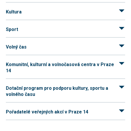
umožňují
měření
Kultura
výkonu
našeho webu
a našich
reklamních
Sport
kampaní.
Jejich pomocí
určujeme
počet návštěv
Volný čas
a zdroje
návštěv
našich
Komunitní, kulturní a volnočasová centra v Praze
internetových
stránek. Data
14
získaná
pomocí těchto
cookies
Dotační program pro podporu kultury, sportu a
zpracováváme
souhrnně,
volného času
bez použití
identifikátorů,
které ukazují
Pořadatelé veřejných akcí v Praze 14
na konkrétní
uživatelé
našeho webu.
Pokud
vypnete