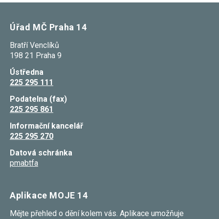
používání
analytických
cookies ve
Úřad MČ Praha 14
vztahu k Vaší
návštěvě,
Bratří Venclíků
ztrácíme
možnost
198 21 Praha 9
analýzy
výkonu a
Ústředna
optimalizace
225 295 111
našich
opatření.
Podatelna (fax)
225 295 861
Personalizované
Informační kancelář
soubory cookie
225 295 270
Používáme rovněž
soubory cookie a
Datová schránka
další technologie,
pmabtfa
abychom
přizpůsobili naše
webové stránky
potřebám a zájmům
Aplikace MOJE 14
našich návštěvníků.
Mějte přehled o dění kolem vás. Aplikace umožňuje