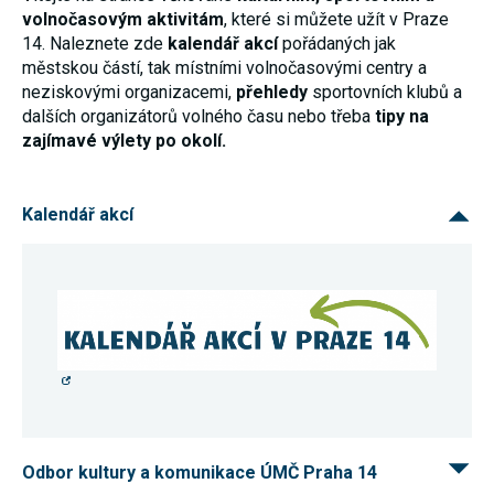
nezbytné pro
volnočasovým aktivitám
, které si můžete užít v Praze
správné
14. Naleznete zde
kalendář akcí
pořádaných jak
fungování
městskou částí, tak místními volnočasovými centry a
webu a všech
funkcí, které
neziskovými organizacemi,
přehledy
sportovních klubů a
nabízí.
dalších organizátorů volného času nebo třeba
tipy na
Nepožadujeme
Váš souhlas s
zajímavé výlety po okolí.
využitím
technických
cookies na
našem webu.
Kalendář akcí
Z tohoto
důvodu
technické
cookies
nemohou být
individuálně
deaktivovány
nebo
aktivovány.
Analytické
cookies
Odbor kultury a komunikace ÚMČ Praha 14
Analytické
cookies nám