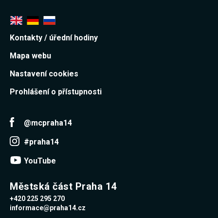
souhlas, nebudete
příjemcem obsahů
a reklam
přizpůsobených
Kontakty / úřední hodiny
Vašim zájmům.
Mapa webu
Nastavení cookies
Prohlášení o přístupnosti
@mcpraha14
#praha14
YouTube
Městská část Praha 14
+420 225 295 270
informace@praha14.cz