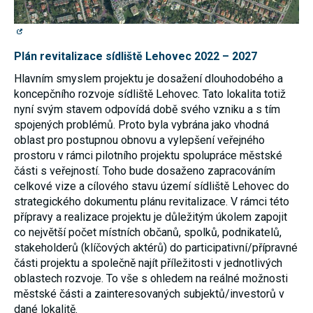
umožňují
měření
výkonu
našeho webu
a našich
Plán revitalizace sídliště Lehovec 2022 – 2027
reklamních
kampaní.
Hlavním smyslem projektu je dosažení dlouhodobého a
Jejich pomocí
koncepčního rozvoje sídliště Lehovec. Tato lokalita totiž
určujeme
nyní svým stavem odpovídá době svého vzniku a s tím
počet návštěv
a zdroje
spojených problémů. Proto byla vybrána jako vhodná
návštěv
oblast pro postupnou obnovu a vylepšení veřejného
našich
prostoru v rámci pilotního projektu spolupráce městské
internetových
stránek. Data
části s veřejností. Toho bude dosaženo zapracováním
získaná
celkové vize a cílového stavu území sídliště Lehovec do
pomocí těchto
cookies
strategického dokumentu plánu revitalizace. V rámci této
zpracováváme
přípravy a realizace projektu je důležitým úkolem zapojit
souhrnně,
co největší počet místních občanů, spolků, podnikatelů,
bez použití
identifikátorů,
stakeholderů (klíčových aktérů) do participativní/přípravné
které ukazují
části projektu a společně najít příležitosti v jednotlivých
na konkrétní
oblastech rozvoje. To vše s ohledem na reálné možnosti
uživatelé
našeho webu.
městské části a zainteresovaných subjektů/investorů v
Pokud
dané lokalitě.
vypnete