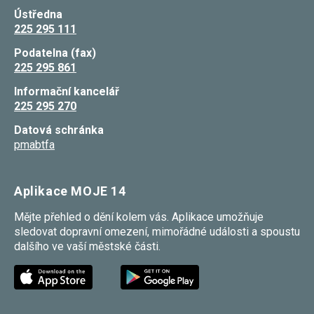
Reklamní
Ústředna
cookies
225 295 111
Reklamní cookies
používáme my
Podatelna (fax)
nebo naši partneři,
225 295 861
abychom Vám
mohli zobrazit
vhodné obsahy
Informační kancelář
nebo reklamy jak na
225 295 270
našich stránkách,
tak na stránkách
Datová schránka
třetích subjektů.
pmabtfa
Díky tomu můžeme
vytvářet profily
založené na Vašich
zájmech, tak zvané
Aplikace MOJE 14
pseudonymizované
profily. Na základě
těchto informací
Mějte přehled o dění kolem vás. Aplikace umožňuje
není zpravidla
sledovat dopravní omezení, mimořádné události a spoustu
možná
dalšího ve vaší městské části.
bezprostřední
identifikace Vaší
osoby, protože jsou
používány pouze
pseudonymizované
údaje. Pokud
nevyjádříte