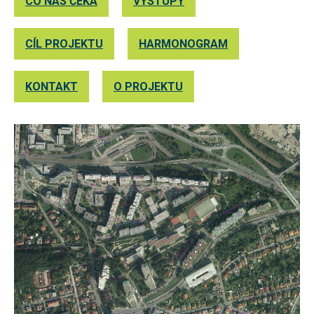
CO NÁS ČEKÁ
VÝSTUPY
nezbytné pro
správné
fungování
webu a všech
CÍL PROJEKTU
HARMONOGRAM
funkcí, které
nabízí.
Nepožadujeme
KONTAKT
O PROJEKTU
Váš souhlas s
využitím
technických
cookies na
našem webu.
Z tohoto
důvodu
technické
cookies
nemohou být
individuálně
deaktivovány
nebo
aktivovány.
Analytické
cookies
Analytické
cookies nám