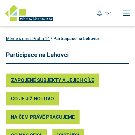
18°
Měňte s námi Prahu 14
/
Participace na Lehovci
Participace na Lehovci
ZAPOJENÉ SUBJEKTY A JEJICH CÍLE
CO JE JIŽ HOTOVO
NA ČEM PRÁVĚ PRACUJEME
Technické
cookies
Technické
cookies jsou