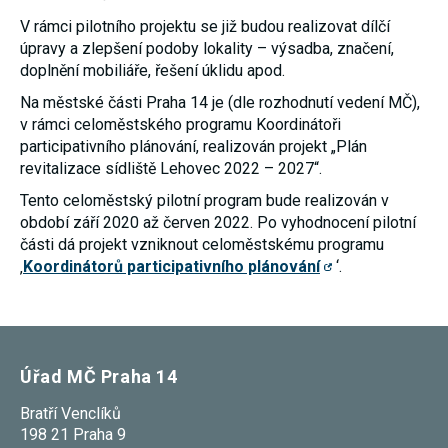
používání
V rámci pilotního projektu se již budou realizovat dílčí
analytických
cookies ve
úpravy a zlepšení podoby lokality – výsadba, značení,
vztahu k Vaší
doplnění mobiliáře, řešení úklidu apod.
návštěvě,
ztrácíme
Na městské části Praha 14 je (dle rozhodnutí vedení MČ),
možnost
v rámci celoměstského programu Koordinátoři
analýzy
výkonu a
participativního plánování, realizován projekt „Plán
optimalizace
revitalizace sídliště Lehovec 2022 – 2027“.
našich
opatření.
Tento celoměstský pilotní program bude realizován v
období září 2020 až červen 2022. Po vyhodnocení pilotní
části dá projekt vzniknout celoměstskému programu
Personalizované
‚
Koordinátorů participativního plánování
‘.
soubory cookie
Používáme rovněž
soubory cookie a
další technologie,
abychom
přizpůsobili naše
webové stránky
Úřad MČ Praha 14
potřebám a zájmům
našich návštěvníků.
Bratří Venclíků
198 21 Praha 9