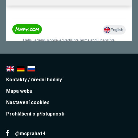
používání
analytických
cookies ve
vztahu k Vaší
návštěvě,
ztrácíme
možnost
analýzy
výkonu a
optimalizace
našich
opatření.
Personalizované
Kontakty / úřední hodiny
soubory cookie
Používáme rovněž
Mapa webu
soubory cookie a
další technologie,
Nastavení cookies
abychom
přizpůsobili naše
webové stránky
Prohlášení o přístupnosti
potřebám a zájmům
našich návštěvníků.
@mcpraha14