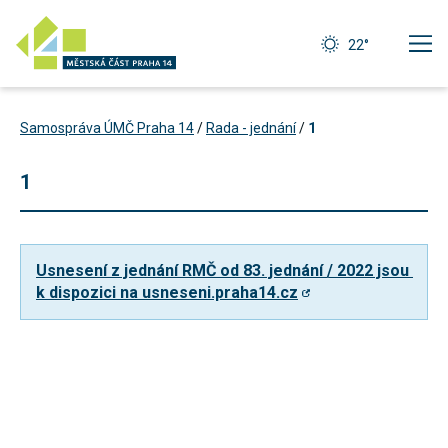
22°
Samospráva ÚMČ Praha 14
/
Rada - jednání
/
1
1
Usnesení z jednání RMČ od 83. jednání / 2022 jsou 
k dispozici na usneseni.praha14.cz
Technické
cookies
Technické
cookies jsou