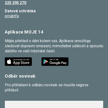
225 295 270
umožňují
měření
Datová schránka
výkonu
našeho webu
pmabtfa
a našich
reklamních
kampaní.
Jejich pomocí
Aplikace MOJE 14
určujeme
počet návštěv
Mějte přehled o dění kolem vás. Aplikace umožňuje
a zdroje
sledovat dopravní omezení, mimořádné události a spoustu
návštěv
našich
dalšího ve vaší městské části.
internetových
stránek. Data
získaná
pomocí těchto
cookies
zpracováváme
Odběr novinek
souhrnně,
bez použití
identifikátorů,
Pro přihlášení k odběru novinek se musíte nejprve
které ukazují
přihlásit.
na konkrétní
uživatelé
našeho webu.
Pokud
vypnete