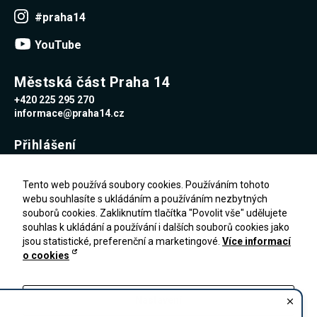
Reklamní
#praha14
cookies
Reklamní cookies
YouTube
používáme my
nebo naši partneři,
abychom Vám
mohli zobrazit
Městská část Praha 14
vhodné obsahy
+420 225 295 270
nebo reklamy jak na
našich stránkách,
informace@praha14.cz
tak na stránkách
třetích subjektů.
Přihlášení
Díky tomu můžeme
vytvářet profily
založené na Vašich
Uživatelské jméno
zájmech, tak zvané
Tento web používá soubory cookies. Používáním tohoto
pseudonymizované
webu souhlasíte s ukládáním a používáním nezbytných
profily. Na základě
souborů cookies. Zakliknutím tlačítka "Povolit vše" udělujete
těchto informací
Heslo
není zpravidla
souhlas k ukládání a používání i dalších souborů cookies jako
možná
jsou statistické, preferenční a marketingové.
Více informací
bezprostřední
o cookies
identifikace Vaší
Zapomenuté heslo
osoby, protože jsou
PŘIHLÁŠENÍ
Registrace
používány pouze
pseudonymizované
Nastavení
údaje. Pokud
nevyjádříte