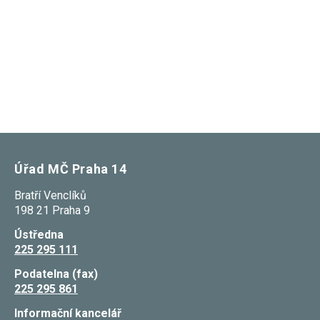
nezbytné pro
správné
fungování
webu a všech
funkcí, které
nabízí.
Nepožadujeme
Váš souhlas s
využitím
technických
cookies na
našem webu.
Z tohoto
důvodu
Úřad MČ Praha 14
technické
cookies
nemohou být
Bratří Venclíků
individuálně
198 21 Praha 9
deaktivovány
nebo
Ústředna
aktivovány.
225 295 111
Podatelna (fax)
Analytické
225 295 861
cookies
Analytické
Informační kancelář
cookies nám