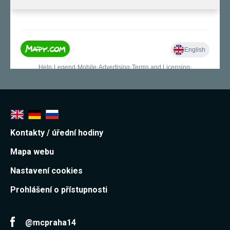
používání
analytických
cookies ve
vztahu k Vaší
návštěvě,
ztrácíme
možnost
analýzy
výkonu a
optimalizace
našich
opatření.
Personalizované
Kontakty / úřední hodiny
soubory cookie
Používáme rovněž
Mapa webu
soubory cookie a
další technologie,
Nastavení cookies
abychom
přizpůsobili naše
webové stránky
Prohlášení o přístupnosti
potřebám a zájmům
našich návštěvníků.
@mcpraha14