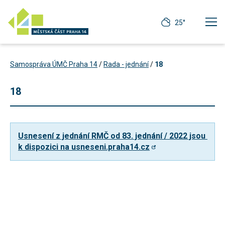
25°
Samospráva ÚMČ Praha 14
/
Rada - jednání
/
18
18
Usnesení z jednání RMČ od 83. jednání / 2022 jsou 
k dispozici na usneseni.praha14.cz
Technické
cookies
Technické
cookies jsou