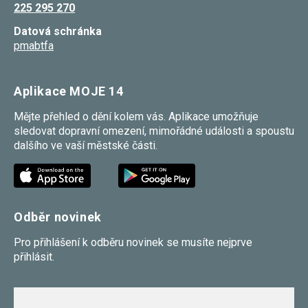
225 295 270
umožňují
měření
Datová schránka
výkonu
našeho webu
pmabtfa
a našich
reklamních
kampaní.
Jejich pomocí
Aplikace MOJE 14
určujeme
počet návštěv
Mějte přehled o dění kolem vás. Aplikace umožňuje
a zdroje
sledovat dopravní omezení, mimořádné události a spoustu
návštěv
našich
dalšího ve vaší městské části.
internetových
stránek. Data
získaná
pomocí těchto
cookies
zpracováváme
Odběr novinek
souhrnně,
bez použití
identifikátorů,
Pro přihlášení k odběru novinek se musíte nejprve
které ukazují
přihlásit.
na konkrétní
uživatelé
našeho webu.
Pokud
vypnete