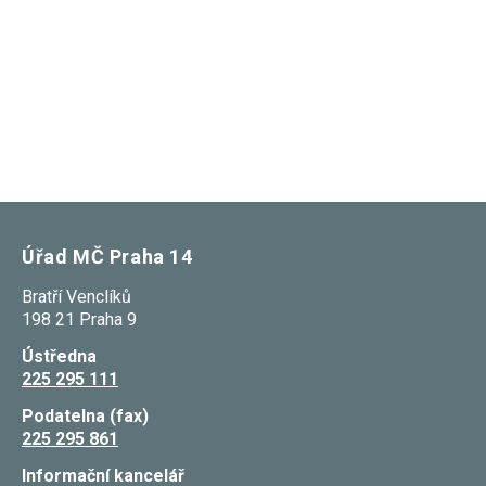
nezbytné pro
správné
fungování
webu a všech
funkcí, které
nabízí.
Nepožadujeme
Váš souhlas s
využitím
technických
cookies na
našem webu.
Z tohoto
důvodu
Úřad MČ Praha 14
technické
cookies
nemohou být
Bratří Venclíků
individuálně
198 21 Praha 9
deaktivovány
nebo
Ústředna
aktivovány.
225 295 111
Podatelna (fax)
Analytické
225 295 861
cookies
Analytické
Informační kancelář
cookies nám