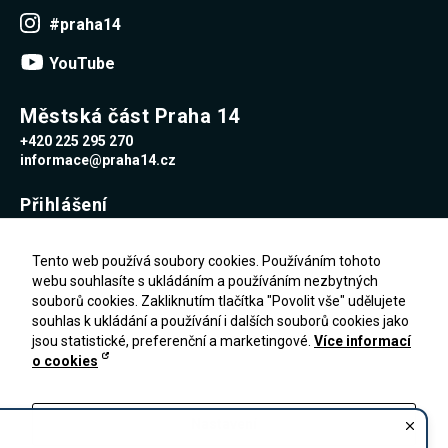
Reklamní
#praha14
cookies
Reklamní cookies
YouTube
používáme my
nebo naši partneři,
abychom Vám
mohli zobrazit
Městská část Praha 14
vhodné obsahy
+420 225 295 270
nebo reklamy jak na
našich stránkách,
informace@praha14.cz
tak na stránkách
třetích subjektů.
Přihlášení
Díky tomu můžeme
vytvářet profily
založené na Vašich
Uživatelské jméno
zájmech, tak zvané
Tento web používá soubory cookies. Používáním tohoto
pseudonymizované
webu souhlasíte s ukládáním a používáním nezbytných
profily. Na základě
souborů cookies. Zakliknutím tlačítka "Povolit vše" udělujete
těchto informací
Heslo
není zpravidla
souhlas k ukládání a používání i dalších souborů cookies jako
možná
jsou statistické, preferenční a marketingové.
Více informací
bezprostřední
o cookies
identifikace Vaší
Zapomenuté heslo
osoby, protože jsou
PŘIHLÁŠENÍ
Registrace
používány pouze
pseudonymizované
Nastavení
údaje. Pokud
nevyjádříte