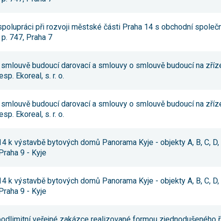
nezbytné pro
správné
fungování
spolupráci při rozvoji městské části Praha 14 s obchodní společ
webu a všech
 p. 747, Praha 7
funkcí, které
nabízí.
Nepožadujeme
Váš souhlas s
o smlouvě budoucí darovací a smlouvy o smlouvě budoucí na zří
využitím
sp. Ekoreal, s. r. o.
technických
cookies na
našem webu.
Z tohoto
o smlouvě budoucí darovací a smlouvy o smlouvě budoucí na zří
důvodu
sp. Ekoreal, s. r. o.
technické
cookies
nemohou být
individuálně
 k výstavbě bytových domů Panorama Kyje - objekty A, B, C, D, E, 
deaktivovány
Praha 9 - Kyje
nebo
aktivovány.
 k výstavbě bytových domů Panorama Kyje - objekty A, B, C, D, E, 
Praha 9 - Kyje
Analytické
cookies
Analytické
 podlimitní veřejné zakázce realizované formou zjednodušeného ř
cookies nám