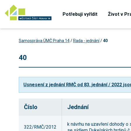
Potřebuji vyřídit
Život v Pr
Samospráva ÚMČ Praha 14
/
Rada - jednání
/
40
40
Usnesení z jednání RMČ od 83. jednání / 2022 jso
Číslo
Jednání
k návrhu na uzavření dohody o 
322/RMČ/2012
se sídlem Dukelských hrdinů č.