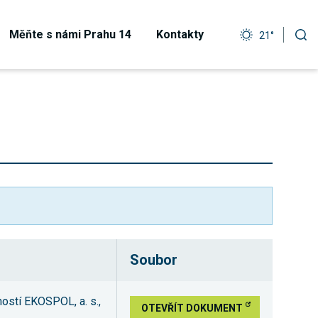
Měňte s námi Prahu 14
Kontakty
21°
Soubor
ností EKOSPOL, a. s.,
OTEVŘÍT DOKUMENT