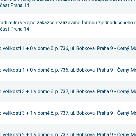
umožňují
 část Praha 14
měření
výkonu
našeho webu
 podlimitní veřejné zakázce realizované formou zjednodušeného ř
a našich
reklamních
 část Praha 14
kampaní.
Jejich pomocí
určujeme
počet návštěv
 velikosti 1 + 0 v domě č. p. 736, ul. Bobkova, Praha 9 - Černý M
a zdroje
návštěv
našich
internetových
 velikosti 1 + 0 v domě č. p. 736, ul. Bobkova, Praha 9 - Černý M
stránek. Data
získaná
pomocí těchto
cookies
 velikosti 3 + 1 v domě č. p. 737, ul. Bobkova, Praha 9 - Černý M
zpracováváme
souhrnně,
bez použití
identifikátorů,
které ukazují
 velikosti 3 + 1 v domě č. p. 737, ul. Bobkova, Praha 9 - Černý M
na konkrétní
uživatelé
našeho webu.
Pokud
 velikosti 2 + 1 v domě č. p. 737, ul. Bobkova, Praha 9 - Černý M
vypnete