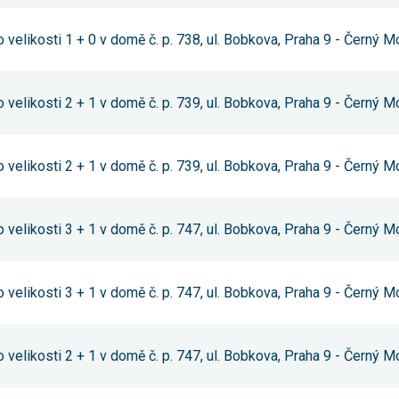
Reklamní
cookies
 velikosti 1 + 0 v domě č. p. 738, ul. Bobkova, Praha 9 - Černý M
Reklamní cookies
používáme my
nebo naši partneři,
abychom Vám
mohli zobrazit
 velikosti 2 + 1 v domě č. p. 739, ul. Bobkova, Praha 9 - Černý M
vhodné obsahy
nebo reklamy jak na
našich stránkách,
tak na stránkách
 velikosti 2 + 1 v domě č. p. 739, ul. Bobkova, Praha 9 - Černý M
třetích subjektů.
Díky tomu můžeme
vytvářet profily
založené na Vašich
zájmech, tak zvané
 velikosti 3 + 1 v domě č. p. 747, ul. Bobkova, Praha 9 - Černý M
pseudonymizované
profily. Na základě
těchto informací
není zpravidla
 velikosti 3 + 1 v domě č. p. 747, ul. Bobkova, Praha 9 - Černý M
možná
bezprostřední
identifikace Vaší
osoby, protože jsou
 velikosti 2 + 1 v domě č. p. 747, ul. Bobkova, Praha 9 - Černý M
používány pouze
pseudonymizované
údaje. Pokud
nevyjádříte