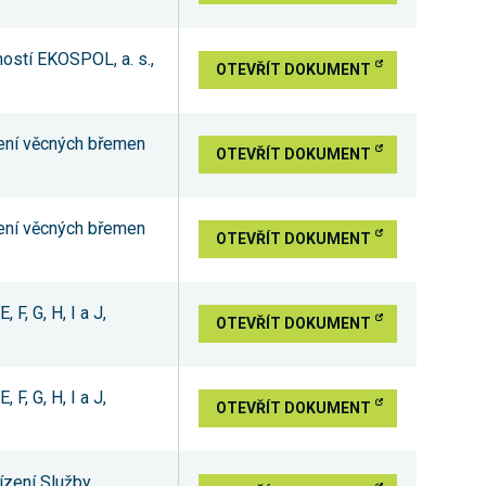
ností EKOSPOL, a. s.,
OTEVŘÍT DOKUMENT
zení věcných břemen
OTEVŘÍT DOKUMENT
zení věcných břemen
OTEVŘÍT DOKUMENT
F, G, H, I a J,
OTEVŘÍT DOKUMENT
F, G, H, I a J,
OTEVŘÍT DOKUMENT
ízení Služby