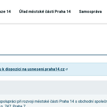
aze 14
Úřad městské části Praha 14
Samospráva
u k dispozici na usneseni.praha14.cz
Technické
cookies
spolupráci při rozvoji městské části Praha 14 s obchodní společ
Technické
 p. 747, Praha 7
cookies jsou