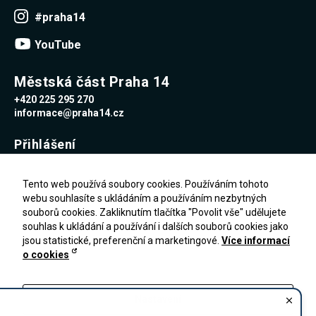
Reklamní
#praha14
cookies
Reklamní cookies
YouTube
používáme my
nebo naši partneři,
abychom Vám
mohli zobrazit
Městská část Praha 14
vhodné obsahy
+420 225 295 270
nebo reklamy jak na
našich stránkách,
informace@praha14.cz
tak na stránkách
třetích subjektů.
Přihlášení
Díky tomu můžeme
vytvářet profily
založené na Vašich
Uživatelské jméno
zájmech, tak zvané
Tento web používá soubory cookies. Používáním tohoto
pseudonymizované
webu souhlasíte s ukládáním a používáním nezbytných
profily. Na základě
souborů cookies. Zakliknutím tlačítka "Povolit vše" udělujete
těchto informací
Heslo
není zpravidla
souhlas k ukládání a používání i dalších souborů cookies jako
možná
jsou statistické, preferenční a marketingové.
Více informací
bezprostřední
o cookies
identifikace Vaší
Zapomenuté heslo
osoby, protože jsou
PŘIHLÁŠENÍ
Registrace
používány pouze
pseudonymizované
Nastavení
údaje. Pokud
nevyjádříte