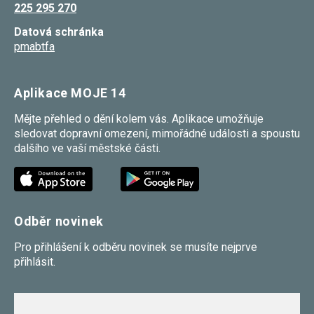
225 295 270
umožňují
měření
Datová schránka
výkonu
našeho webu
pmabtfa
a našich
reklamních
kampaní.
Jejich pomocí
Aplikace MOJE 14
určujeme
počet návštěv
Mějte přehled o dění kolem vás. Aplikace umožňuje
a zdroje
sledovat dopravní omezení, mimořádné události a spoustu
návštěv
našich
dalšího ve vaší městské části.
internetových
stránek. Data
získaná
pomocí těchto
cookies
zpracováváme
Odběr novinek
souhrnně,
bez použití
identifikátorů,
Pro přihlášení k odběru novinek se musíte nejprve
které ukazují
přihlásit.
na konkrétní
uživatelé
našeho webu.
Pokud
vypnete