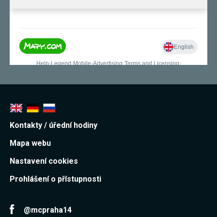
používání
analytických
cookies ve
vztahu k Vaší
návštěvě,
ztrácíme
možnost
analýzy
výkonu a
optimalizace
našich
opatření.
Personalizované
Kontakty / úřední hodiny
soubory cookie
Používáme rovněž
Mapa webu
soubory cookie a
další technologie,
Nastavení cookies
abychom
přizpůsobili naše
webové stránky
Prohlášení o přístupnosti
potřebám a zájmům
našich návštěvníků.
@mcpraha14