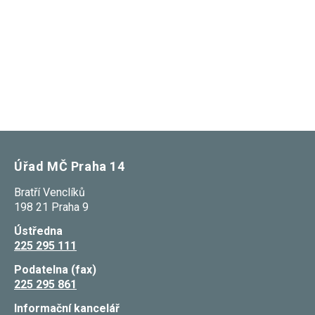
nezbytné pro
správné
fungování
webu a všech
funkcí, které
nabízí.
Nepožadujeme
Váš souhlas s
využitím
technických
cookies na
našem webu.
Z tohoto
důvodu
Úřad MČ Praha 14
technické
cookies
nemohou být
Bratří Venclíků
individuálně
198 21 Praha 9
deaktivovány
nebo
Ústředna
aktivovány.
225 295 111
Podatelna (fax)
Analytické
225 295 861
cookies
Analytické
Informační kancelář
cookies nám