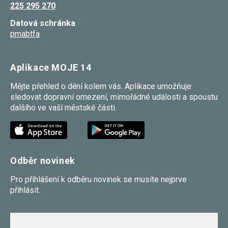
225 295 270
umožňují
měření
Datová schránka
výkonu
našeho webu
pmabtfa
a našich
reklamních
kampaní.
Jejich pomocí
Aplikace MOJE 14
určujeme
počet návštěv
Mějte přehled o dění kolem vás. Aplikace umožňuje
a zdroje
sledovat dopravní omezení, mimořádné události a spoustu
návštěv
našich
dalšího ve vaší městské části.
internetových
stránek. Data
získaná
pomocí těchto
cookies
zpracováváme
Odběr novinek
souhrnně,
bez použití
identifikátorů,
Pro přihlášení k odběru novinek se musíte nejprve
které ukazují
přihlásit.
na konkrétní
uživatelé
našeho webu.
Pokud
vypnete