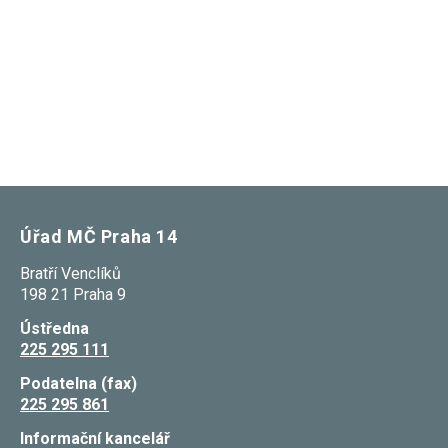
nezbytné pro
správné
fungování
webu a všech
funkcí, které
nabízí.
Nepožadujeme
Váš souhlas s
využitím
technických
cookies na
našem webu.
Z tohoto
důvodu
Úřad MČ Praha 14
technické
cookies
nemohou být
Bratří Venclíků
individuálně
198 21 Praha 9
deaktivovány
nebo
Ústředna
aktivovány.
225 295 111
Podatelna (fax)
Analytické
225 295 861
cookies
Analytické
Informační kancelář
cookies nám