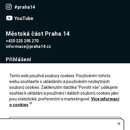
Reklamní
#praha14
cookies
Reklamní cookies
YouTube
používáme my
nebo naši partneři,
abychom Vám
mohli zobrazit
Městská část Praha 14
vhodné obsahy
+420 225 295 270
nebo reklamy jak na
našich stránkách,
informace@praha14.cz
tak na stránkách
třetích subjektů.
Přihlášení
Díky tomu můžeme
vytvářet profily
založené na Vašich
Uživatelské jméno
zájmech, tak zvané
Tento web používá soubory cookies. Používáním tohoto
pseudonymizované
webu souhlasíte s ukládáním a používáním nezbytných
profily. Na základě
souborů cookies. Zakliknutím tlačítka "Povolit vše" udělujete
těchto informací
Heslo
není zpravidla
souhlas k ukládání a používání i dalších souborů cookies jako
možná
jsou statistické, preferenční a marketingové.
Více informací
bezprostřední
o cookies
identifikace Vaší
Zapomenuté heslo
osoby, protože jsou
PŘIHLÁŠENÍ
Registrace
používány pouze
pseudonymizované
Nastavení
údaje. Pokud
nevyjádříte