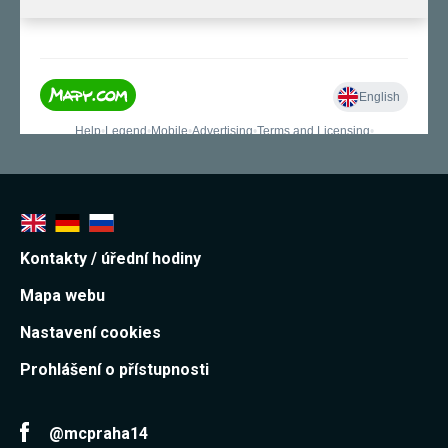
používání
analytických
cookies ve
vztahu k Vaší
návštěvě,
ztrácíme
možnost
analýzy
výkonu a
optimalizace
našich
opatření.
Personalizované
Kontakty / úřední hodiny
soubory cookie
Používáme rovněž
Mapa webu
soubory cookie a
další technologie,
Nastavení cookies
abychom
přizpůsobili naše
webové stránky
Prohlášení o přístupnosti
potřebám a zájmům
našich návštěvníků.
@mcpraha14