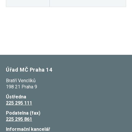
nezbytné pro
správné
fungování
webu a všech
funkcí, které
nabízí.
Nepožadujeme
Váš souhlas s
využitím
technických
cookies na
našem webu.
Z tohoto
důvodu
Úřad MČ Praha 14
technické
cookies
nemohou být
Bratří Venclíků
individuálně
198 21 Praha 9
deaktivovány
nebo
Ústředna
aktivovány.
225 295 111
Podatelna (fax)
Analytické
225 295 861
cookies
Analytické
Informační kancelář
cookies nám