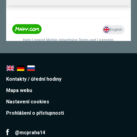
používání
analytických
cookies ve
vztahu k Vaší
návštěvě,
ztrácíme
možnost
analýzy
výkonu a
optimalizace
našich
opatření.
Personalizované
Kontakty / úřední hodiny
soubory cookie
Používáme rovněž
Mapa webu
soubory cookie a
další technologie,
Nastavení cookies
abychom
přizpůsobili naše
webové stránky
Prohlášení o přístupnosti
potřebám a zájmům
našich návštěvníků.
@mcpraha14