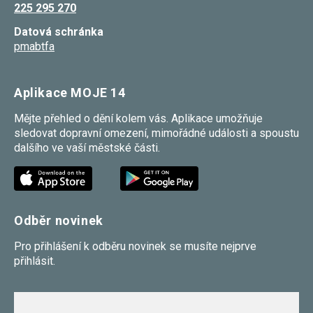
225 295 270
umožňují
měření
Datová schránka
výkonu
našeho webu
pmabtfa
a našich
reklamních
kampaní.
Jejich pomocí
Aplikace MOJE 14
určujeme
počet návštěv
Mějte přehled o dění kolem vás. Aplikace umožňuje
a zdroje
sledovat dopravní omezení, mimořádné události a spoustu
návštěv
našich
dalšího ve vaší městské části.
internetových
stránek. Data
získaná
pomocí těchto
cookies
zpracováváme
Odběr novinek
souhrnně,
bez použití
identifikátorů,
Pro přihlášení k odběru novinek se musíte nejprve
které ukazují
přihlásit.
na konkrétní
uživatelé
našeho webu.
Pokud
vypnete