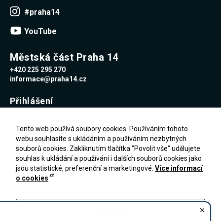
Reklamní
#praha14
cookies
Reklamní cookies
YouTube
používáme my
nebo naši partneři,
abychom Vám
mohli zobrazit
Městská část Praha 14
vhodné obsahy
+420 225 295 270
nebo reklamy jak na
našich stránkách,
informace@praha14.cz
tak na stránkách
třetích subjektů.
Přihlášení
Díky tomu můžeme
vytvářet profily
založené na Vašich
Uživatelské jméno
zájmech, tak zvané
Tento web používá soubory cookies. Používáním tohoto
pseudonymizované
webu souhlasíte s ukládáním a používáním nezbytných
profily. Na základě
souborů cookies. Zakliknutím tlačítka "Povolit vše" udělujete
těchto informací
Heslo
není zpravidla
souhlas k ukládání a používání i dalších souborů cookies jako
možná
jsou statistické, preferenční a marketingové.
Více informací
bezprostřední
o cookies
identifikace Vaší
Zapomenuté heslo
osoby, protože jsou
PŘIHLÁŠENÍ
Registrace
používány pouze
pseudonymizované
Nastavení
údaje. Pokud
nevyjádříte