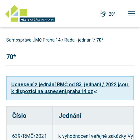
28°
Samospráva ÚMČ Praha 14
/
Rada - jednání
/
70*
70*
Usnesení z jednání RMČ od 83. jednání / 2022 jsou 
k dispozici na usneseni.praha14.cz
Číslo
Jednání
Technické
cookies
Technické
639/RMČ/2021
k vyhodnocení veřejné zakázky Vybud
cookies jsou