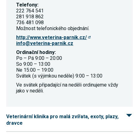
nezbytné pro
Telefony:
správné
222 764 541
fungování
281 918 862
webu a všech
736 481 098
funkcí, které
Možnost telefonického objednání.
nabízí.
Nepožadujeme
http://www.veterina-parnik.cz/
Váš souhlas s
info@veterina-parnik.cz
využitím
technických
Ordinační hodiny:
cookies na
Po – Pá 9:00 – 20:00
našem webu.
Z tohoto
So 9:00 – 13:00
důvodu
Ne 15:00 – 19:00
technické
Svátek (s výjimkou neděle) 9:00 – 13:00
cookies
nemohou být
Ve svátek připadající na neděli ordinujeme vždy
individuálně
jako v neděli.
deaktivovány
nebo
aktivovány.
Veterinární klinika pro malá zvířata, exoty, plazy,
dravce
Analytické
cookies
Analytické
cookies nám