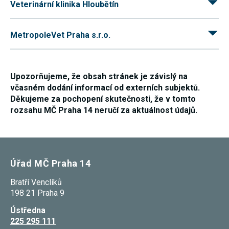
Veterinární klinika Hloubětín
umožňují
měření
výkonu
našeho webu
MetropoleVet Praha s.r.o.
a našich
reklamních
kampaní.
Jejich pomocí
určujeme
Upozorňujeme, že obsah stránek je závislý na
počet návštěv
včasném dodání informací od externích subjektů.
a zdroje
návštěv
Děkujeme za pochopení skutečnosti, že v tomto
našich
rozsahu MČ Praha 14 neručí za aktuálnost údajů.
internetových
stránek. Data
získaná
pomocí těchto
cookies
zpracováváme
Úřad MČ Praha 14
souhrnně,
bez použití
identifikátorů,
Bratří Venclíků
které ukazují
198 21 Praha 9
na konkrétní
uživatelé
Ústředna
našeho webu.
Pokud
225 295 111
vypnete