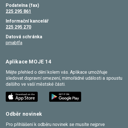
používání
Podatelna (fax)
analytických
225 295 861
cookies ve
vztahu k Vaší
Informační kancelář
návštěvě,
225 295 270
ztrácíme
možnost
analýzy
Datová schránka
výkonu a
pmabtfa
optimalizace
našich
opatření.
Aplikace MOJE 14
Mějte přehled o dění kolem vás. Aplikace umožňuje
Personalizované
soubory cookie
sledovat dopravní omezení, mimořádné události a spoustu
Používáme rovněž
dalšího ve vaší městské části.
soubory cookie a
další technologie,
abychom
přizpůsobili naše
webové stránky
potřebám a zájmům
Odběr novinek
našich návštěvníků.
Pro přihlášení k odběru novinek se musíte nejprve