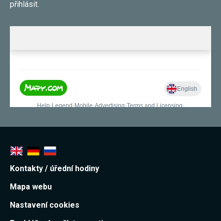
přihlásit.
Reklamní
cookies
Reklamní cookies
používáme my
nebo naši partneři,
abychom Vám
mohli zobrazit
vhodné obsahy
nebo reklamy jak na
našich stránkách,
tak na stránkách
třetích subjektů.
Díky tomu můžeme
vytvářet profily
založené na Vašich
zájmech, tak zvané
pseudonymizované
profily. Na základě
těchto informací
není zpravidla
možná
Kontakty / úřední hodiny
bezprostřední
identifikace Vaší
Mapa webu
osoby, protože jsou
používány pouze
Nastavení cookies
pseudonymizované
údaje. Pokud
nevyjádříte