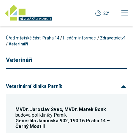
22°
Úřad městské části Praha 14
/
Hledám informaci
/
Zdravotnictví
/
Veterináři
Veterináři
Veterinární klinika Parník
MVDr. Jaroslav Švec, MVDr. Marek Bonk
budova polikliniky Parník
Technické
Generála Janouška 902, 190 16 Praha 14 –
cookies
Černý Most II
Technické
cookies jsou