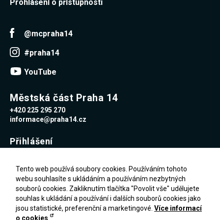
Prohlášení o přístupnosti
souhlas, nebudete
příjemcem obsahů
a reklam
přizpůsobených
@mcpraha14
Vašim zájmům.
#praha14
YouTube
Městská část Praha 14
+420 225 295 270
informace@praha14.cz
Přihlášení
Uživatelské jméno
Tento web používá soubory cookies. Používáním tohoto
webu souhlasíte s ukládáním a používáním nezbytných
souborů cookies. Zakliknutím tlačítka "Povolit vše" udělujete
Heslo
souhlas k ukládání a používání i dalších souborů cookies jako
jsou statistické, preferenční a marketingové.
Více informací
o cookies