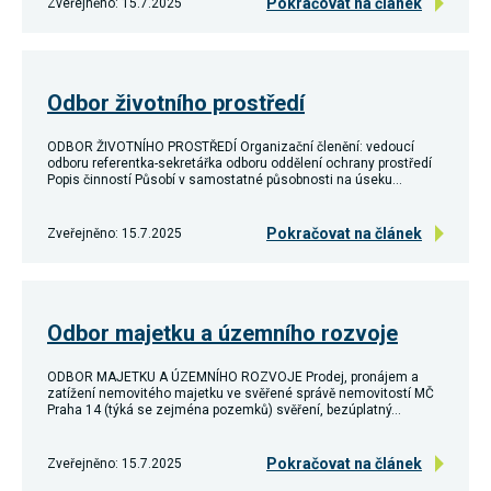
Pokračovat na článek
Zveřejněno: 15.7.2025
umožňují
měření
výkonu
našeho webu
a našich
Odbor životního prostředí
reklamních
kampaní.
Jejich pomocí
ODBOR ŽIVOTNÍHO PROSTŘEDÍ Organizační členění: vedoucí
určujeme
odboru referentka-sekretářka odboru oddělení ochrany prostředí
počet návštěv
Popis činností Působí v samostatné působnosti na úseku…
a zdroje
návštěv
našich
Pokračovat na článek
Zveřejněno: 15.7.2025
internetových
stránek. Data
získaná
pomocí těchto
cookies
Odbor majetku a územního rozvoje
zpracováváme
souhrnně,
bez použití
ODBOR MAJETKU A ÚZEMNÍHO ROZVOJE Prodej, pronájem a
identifikátorů,
zatížení nemovitého majetku ve svěřené správě nemovitostí MČ
které ukazují
Praha 14 (týká se zejména pozemků) svěření, bezúplatný…
na konkrétní
uživatelé
našeho webu.
Pokračovat na článek
Zveřejněno: 15.7.2025
Pokud
vypnete