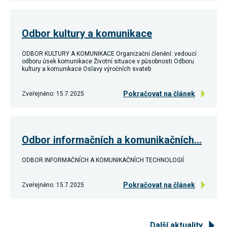
používání
analytických
cookies ve
vztahu k Vaší
Odbor kultury a komunikace
návštěvě,
ztrácíme
ODBOR KULTURY A KOMUNIKACE Organizační členění: vedoucí
možnost
odboru úsek komunikace Životní situace v působnosti Odboru
analýzy
kultury a komunikace Oslavy výročních svateb
výkonu a
optimalizace
našich
Pokračovat na článek
Zveřejněno: 15.7.2025
opatření.
Personalizované
soubory cookie
Odbor informačních a komunikačních…
Používáme rovněž
soubory cookie a
ODBOR INFORMAČNÍCH A KOMUNIKAČNÍCH TECHNOLOGIÍ
další technologie,
abychom
přizpůsobili naše
Pokračovat na článek
Zveřejněno: 15.7.2025
webové stránky
potřebám a zájmům
našich návštěvníků.
Další aktuality