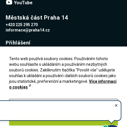
YouTube
Městská část Praha 14
+420 225 295 270
informace@praha14.cz
Přihlášení
Uživatelské jméno
Tento web používá soubory cookies. Používáním tohoto
webu souhlasíte s ukládáním a používáním nezbytných
souborů cookies. Zakliknutím tlačítka "Povolit vše" udělujete
Heslo
souhlas k ukládání a používání i dalších souborů cookies jako
jsou statistické, preferenční a marketingové.
Více informací
o cookies
Zapomenuté heslo
PŘIHLÁŠENÍ
Registrace
Nastavení
Zakázat vše