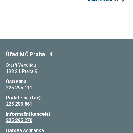
Reklamní
cookies
Reklamní cookies
používáme my
nebo naši partneři,
abychom Vám
mohli zobrazit
vhodné obsahy
nebo reklamy jak na
našich stránkách,
tak na stránkách
Úřad MČ Praha 14
třetích subjektů.
Díky tomu můžeme
Bratří Venclíků
vytvářet profily
198 21 Praha 9
založené na Vašich
zájmech, tak zvané
pseudonymizované
Ústředna
profily. Na základě
225 295 111
těchto informací
není zpravidla
Podatelna (fax)
možná
225 295 861
bezprostřední
identifikace Vaší
Informační kancelář
osoby, protože jsou
používány pouze
225 295 270
pseudonymizované
údaje. Pokud
Datová schránka
nevyjádříte