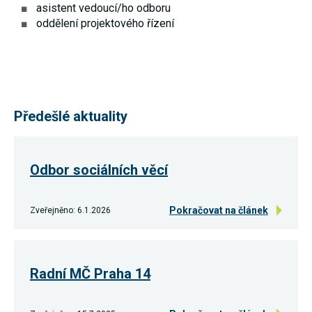
asistent vedoucí/ho odboru
nezbytné pro
správné
oddělení projektového řízení
fungování
webu a všech
funkcí, které
nabízí.
Nepožadujeme
Váš souhlas s
využitím
technických
Předešlé aktuality
cookies na
našem webu.
Z tohoto
důvodu
technické
Odbor sociálních věcí
cookies
nemohou být
individuálně
deaktivovány
Pokračovat na článek
Zveřejněno: 6.1.2026
nebo
aktivovány.
Radní MČ Praha 14
Analytické
cookies
Analytické
cookies nám