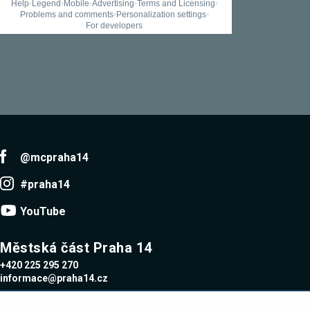
umožňují
měření
výkonu
našeho webu
a našich
reklamních
kampaní.
Jejich pomocí
určujeme
počet návštěv
a zdroje
návštěv
našich
internetových
@mcpraha14
stránek. Data
získaná
#praha14
pomocí těchto
cookies
zpracováváme
YouTube
souhrnně,
bez použití
identifikátorů,
Městská část Praha 14
které ukazují
na konkrétní
+420 225 295 270
uživatelé
informace@praha14.cz
našeho webu.
Pokud
vypnete