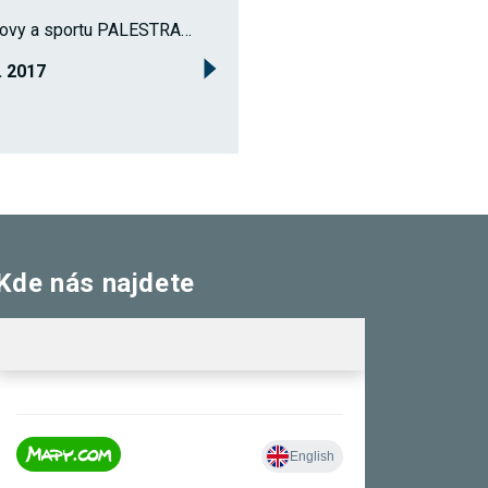
nezbytné pro
hovy a sportu PALESTRA…
správné
fungování
webu a všech
0. 2017
funkcí, které
nabízí.
Nepožadujeme
Váš souhlas s
využitím
technických
cookies na
našem webu.
Z tohoto
důvodu
technické
cookies
Kde nás najdete
nemohou být
individuálně
deaktivovány
nebo
aktivovány.
Analytické
cookies
Analytické
cookies nám