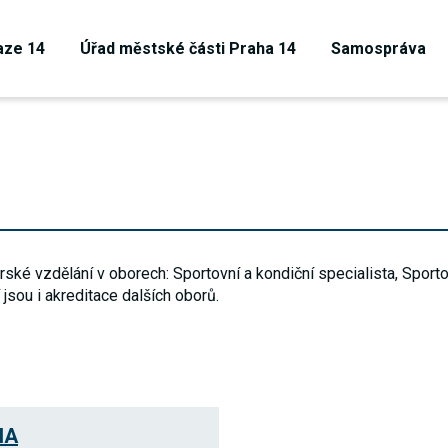
aze 14
Úřad městské části Praha 14
Samospráva
rské vzdělání v oborech: Sportovní a kondiční specialista, Spor
jsou i akreditace dalších oborů.
Technické
cookies
Technické
HA
cookies jsou