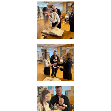
souhlas, nebudete
příjemcem obsahů
a reklam
přizpůsobených
Vašim zájmům.