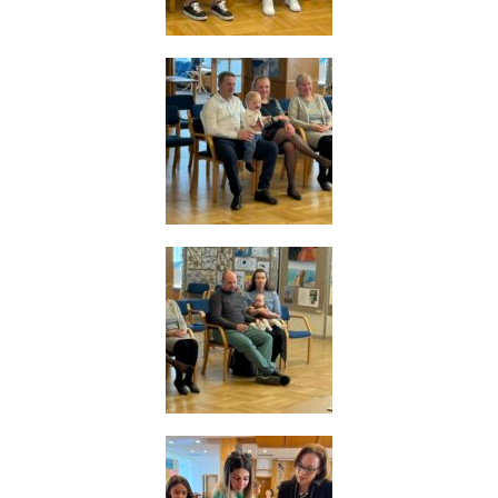
používání
analytických
cookies ve
vztahu k Vaší
návštěvě,
ztrácíme
možnost
analýzy
výkonu a
optimalizace
našich
opatření.
Personalizované
soubory cookie
Používáme rovněž
soubory cookie a
další technologie,
abychom
přizpůsobili naše
webové stránky
potřebám a zájmům
našich návštěvníků.