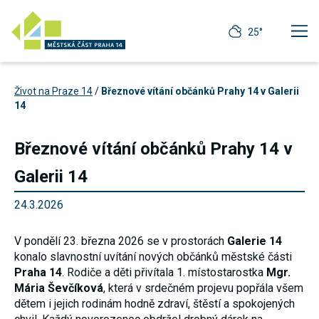
25°
Život na Praze 14
/
Březnové vítání občánků Prahy 14 v Galerii
14
Březnové vítání občánků Prahy 14 v
Galerii 14
24.3.2026
V pondělí 23. března 2026 se v prostorách
Galerie 14
konalo slavnostní uvítání nových občánků městské části
Praha 14
. Rodiče a děti přivítala 1. místostarostka
Mgr.
Technické
Mária Ševčíková
, která v srdečném projevu popřála všem
cookies
dětem i jejich rodinám hodně zdraví, štěstí a spokojených
Technické
cookies jsou