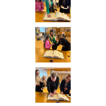
Reklamní
cookies
Reklamní cookies
používáme my
nebo naši partneři,
abychom Vám
mohli zobrazit
vhodné obsahy
nebo reklamy jak na
našich stránkách,
tak na stránkách
třetích subjektů.
Díky tomu můžeme
vytvářet profily
založené na Vašich
zájmech, tak zvané
pseudonymizované
profily. Na základě
těchto informací
není zpravidla
možná
bezprostřední
identifikace Vaší
osoby, protože jsou
používány pouze
pseudonymizované
údaje. Pokud
nevyjádříte