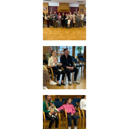
umožňují
měření
výkonu
našeho webu
a našich
reklamních
kampaní.
Jejich pomocí
určujeme
počet návštěv
a zdroje
návštěv
našich
internetových
stránek. Data
získaná
pomocí těchto
cookies
zpracováváme
souhrnně,
bez použití
identifikátorů,
které ukazují
na konkrétní
uživatelé
našeho webu.
Pokud
vypnete