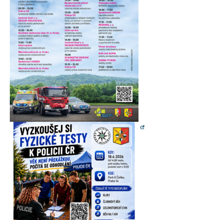
umožňují
měření
výkonu
našeho webu
a našich
reklamních
kampaní.
Jejich pomocí
určujeme
počet návštěv
a zdroje
návštěv
našich
internetových
stránek. Data
získaná
pomocí těchto
cookies
zpracováváme
souhrnně,
bez použití
identifikátorů,
které ukazují
na konkrétní
uživatelé
našeho webu.
Pokud
vypnete