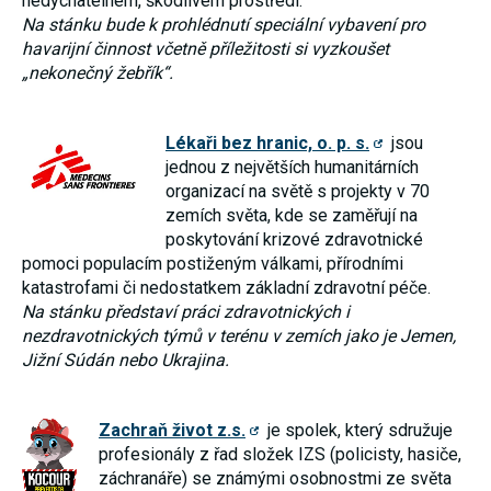
nedýchatelném, škodlivém prostředí.
Na stánku bude k prohlédnutí speciální vybavení pro
havarijní činnost včetně příležitosti si vyzkoušet
„nekonečný žebřík“.
Lékaři bez hranic, o. p. s.
jsou
jednou z největších humanitárních
organizací na světě s projekty v 70
zemích světa, kde se zaměřují na
poskytování krizové zdravotnické
pomoci populacím postiženým válkami, přírodními
katastrofami či nedostatkem základní zdravotní péče.
Na stánku představí práci zdravotnických i
nezdravotnických týmů v terénu v zemích jako je Jemen,
Jižní Súdán nebo Ukrajina.
Zachraň život z.s.
je spolek, který sdružuje
profesionály z řad složek IZS (policisty, hasiče,
záchranáře) se známými osobnostmi ze světa