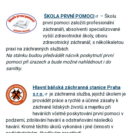
ŠKOLA PRVNÍ POMOCI
– Školu
první pomoci založili profesionální
záchranáři, absolventi specializované
vyšší zdravotnické školy, oboru
zdravotnický záchranář, s několikaletou
praxí na záchranných službách.
Na stánku budou předvádět nácvik poskytnutí první
pomoci při úrazech a bude možné nahlédnout i do
sanitky.
Hlavní báňská záchranná stanice Praha
s.r.o.
je záchranná služba, jejichž úkolem je
provádět práce a rychlé a účinné zásahy k
záchraně lidských životů a majetku při
haváriích včetně poskytování první pomoci v
podzemí, zdolávání havárií a odstraňování následků
havárií. Kromě těchto úkolů vykonává i jiné činnosti v