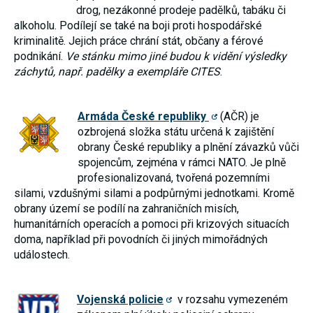
drog, nezákonné prodeje padělků, tabáku či
souhlas, nebudete
příjemcem obsahů
alkoholu. Podílejí se také na boji proti hospodářské
a reklam
kriminalitě. Jejich práce chrání stát, občany a férové
přizpůsobených
podnikání.
Ve stánku mimo jiné budou k vidění výsledky
Vašim zájmům.
záchytů, např. padělky a exempláře CITES
.
Armáda České republiky
(AČR) je
ozbrojená složka státu určená k zajištění
obrany České republiky a plnění závazků vůči
spojencům, zejména v rámci NATO. Je plně
profesionalizovaná, tvořená pozemními
silami, vzdušnými silami a podpůrnými jednotkami. Kromě
obrany území se podílí na zahraničních misích,
humanitárních operacích a pomoci při krizových situacích
doma, například při povodních či jiných mimořádných
událostech.
Vojenská policie
v rozsahu vymezeném