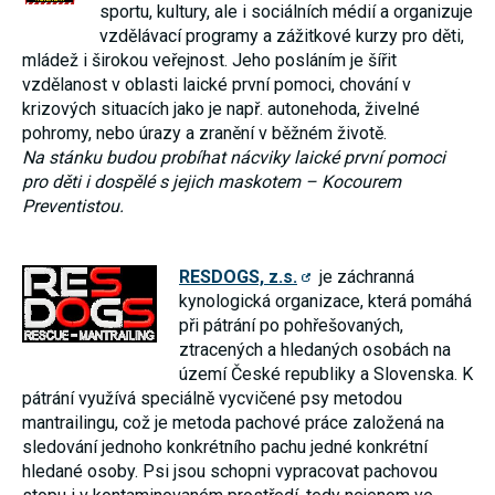
sportu, kultury, ale i sociálních médií a organizuje
vzdělávací programy a zážitkové kurzy pro děti,
mládež i širokou veřejnost. Jeho posláním je šířit
vzdělanost v oblasti laické první pomoci, chování v
krizových situacích jako je např. autonehoda, živelné
pohromy, nebo úrazy a zranění v běžném životě.
Na stánku budou probíhat nácviky laické první pomoci
pro děti i dospělé s jejich maskotem – Kocourem
Preventistou.
RESDOGS, z.s.
je záchranná
kynologická organizace, která pomáhá
při pátrání po pohřešovaných,
ztracených a hledaných osobách na
území České republiky a Slovenska. K
pátrání využívá speciálně vycvičené psy metodou
mantrailingu, což je metoda pachové práce založená na
sledování jednoho konkrétního pachu jedné konkrétní
hledané osoby. Psi jsou schopni vypracovat pachovou