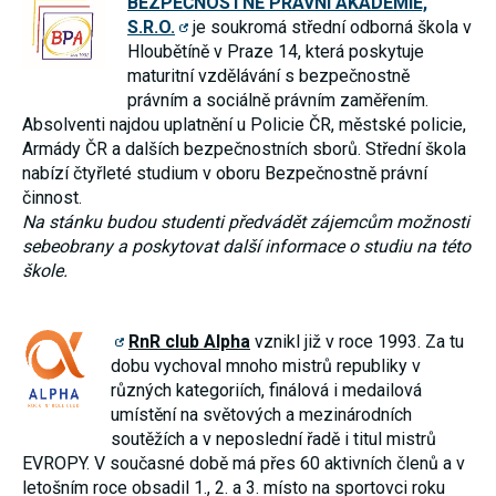
BEZPEČNOSTNĚ PRÁVNÍ AKADEMIE,
S.R.O.
je soukromá střední odborná škola v
Hloubětíně v Praze 14, která poskytuje
maturitní vzdělávání s bezpečnostně
právním a sociálně právním zaměřením.
Absolventi najdou uplatnění u Policie ČR, městské policie,
Armády ČR a dalších bezpečnostních sborů. Střední škola
nabízí čtyřleté studium v oboru Bezpečnostně právní
činnost.
Na stánku budou studenti předvádět zájemcům možnosti
sebeobrany a poskytovat další informace o studiu na této
škole.
RnR club Alpha
vznikl již v roce 1993. Za tu
dobu vychoval mnoho mistrů republiky v
různých kategoriích, finálová i medailová
umístění na světových a mezinárodních
soutěžích a v neposlední řadě i titul mistrů
EVROPY. V současné době má přes 60 aktivních členů a v
letošním roce obsadil 1., 2. a 3. místo na sportovci roku