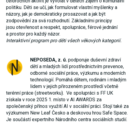
celoročních aktivit je vyvolat v dětech zájem o komunální
politiku. Děti se učí, jak formulovat vlastní myšlenky a
názory, jak je demokraticky prosazovat a jak být
zodpovědní za svá rozhodnutí. Základními principy
jsou otevřenost a respekt, spolupráce, férové jednání
a prostor pro každý názor.
Interaktivní program pro děti všech věkových kategorií.
NEPOSEDA, z. ú.
podporuje duševní zdraví
dětí a mladých lidí prostřednictvím prevence,
odborné sociální práce, výzkumu a moderních
technologií. Pomáhá dětem, rodinám i mladým
lidem v jejich přirozeném prostředí včetně
terénní práce (streetworku). Ve spolupráci s FF UK
získala v roce 2025 1. místo v AI AWARDS za
společenský přínos využití AI v sociální práci. Stojí také za
výzkumem New Leaf Česko a deskovou hrou Safe Space.
Je součástí expertního Národního centra sociálních studií.