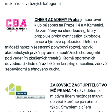
rock´n´rollu v různých kategoriích.
CHEER ACADEMY Praha
je sportovní
klub působící na Praze 14 a v Kamenici.
Je zaměřený na cheerleading, který
propojuje prvky gymnastiky, akrobacie,
tance a týmové spolupráce. Dětem i
mládeži nabízí všestranný pohybový rozvoj, nácvik
akrobatických prvků, pyramid a soutěžních choreografií
pod vedením zkušených trenérů. Kromě sportovních
dovedností klade důraz také na fair play, disciplínu, zdravé
sebevědomí a týmového ducha.
ŽÁKOVSKÉ ZASTUPITELSTVO
MČ PRAHA 14
dává dětem a
mladým lidem možnost mluvit
do věcí, které se jich přímo
týkají. Smyslem a cílem