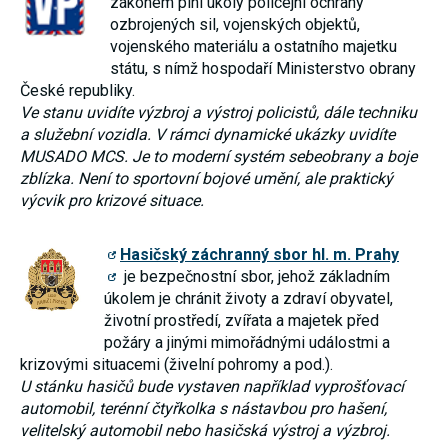
zákonem plní úkoly policejní ochrany
ozbrojených sil, vojenských objektů,
vojenského materiálu a ostatního majetku
státu, s nímž hospodaří Ministerstvo obrany
České republiky.
Ve stanu uvidíte výzbroj a výstroj policistů, dále techniku
a služební vozidla. V rámci dynamické ukázky uvidíte
MUSADO MCS. Je to moderní systém sebeobrany a boje
zblízka. Není to sportovní bojové umění, ale praktický
výcvik pro krizové situace.
Hasičský záchranný sbor hl. m. Prahy
je bezpečnostní sbor, jehož základním
úkolem je chránit životy a zdraví obyvatel,
životní prostředí, zvířata a majetek před
požáry a jinými mimořádnými událostmi a
krizovými situacemi (živelní pohromy a pod.).
U stánku hasičů bude vystaven například vyprošťovací
automobil, terénní čtyřkolka s nástavbou pro hašení,
velitelský automobil nebo hasičská výstroj a výzbroj.