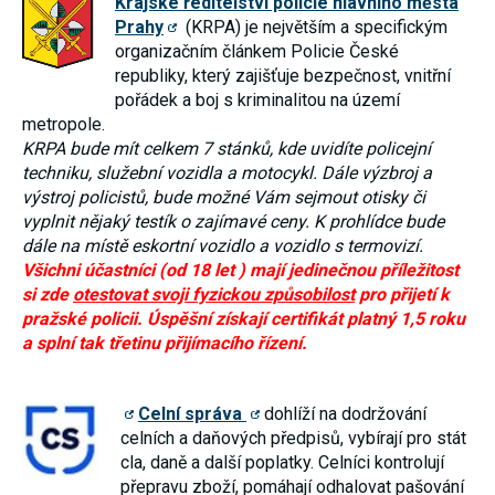
Krajské ředitelství policie hlavního města
Reklamní
Prahy
(KRPA) je největším a specifickým
cookies
organizačním článkem Policie České
Reklamní cookies
používáme my
republiky, který zajišťuje bezpečnost, vnitřní
nebo naši partneři,
pořádek a boj s kriminalitou na území
abychom Vám
metropole.
mohli zobrazit
vhodné obsahy
KRPA bude mít celkem 7 stánků, kde uvidíte policejní
nebo reklamy jak na
techniku, služební vozidla a motocykl. Dále výzbroj a
našich stránkách,
tak na stránkách
výstroj policistů, bude možné Vám sejmout otisky či
třetích subjektů.
vyplnit nějaký testík o zajímavé ceny. K prohlídce bude
Díky tomu můžeme
dále na místě eskortní vozidlo a vozidlo s termovizí.
vytvářet profily
založené na Vašich
Všichni účastníci (od 18 let ) mají jedinečnou příležitost
zájmech, tak zvané
si zde
otestovat svoji fyzickou způsobilost
pro přijetí k
pseudonymizované
pražské policii. Úspěšní získají certifikát platný 1,5 roku
profily. Na základě
těchto informací
a splní tak třetinu přijímacího řízení.
není zpravidla
možná
bezprostřední
identifikace Vaší
Celní správa
dohlíží na dodržování
osoby, protože jsou
celních a daňových předpisů, vybírají pro stát
používány pouze
pseudonymizované
cla, daně a další poplatky. Celníci kontrolují
údaje. Pokud
přepravu zboží, pomáhají odhalovat pašování
nevyjádříte