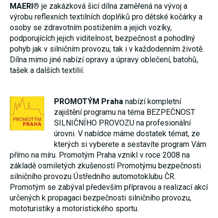
MAERI®
je zakázková šicí dílna zaměřená na vývoj a
výrobu reflexních textilních doplňků pro dětské kočárky a
osoby se zdravotním postižením a jejich vozíky,
podporujících jejich viditelnost, bezpečnost a pohodlný
pohyb jak v silničním provozu, tak i v každodenním životě.
Dílna mimo jiné nabízí opravy a úpravy oblečení, batohů,
tašek a dalších textilií.
PROMOTÝM
Praha
nabízí kompletní
zajištění programu na téma BEZPEČNOST
SILNIČNÍHO PROVOZU na profesionální
úrovni. V nabídce máme dostatek témat, ze
kterých si vyberete a sestavíte program Vám
přímo na míru. Promotým Praha vznikl v roce 2008 na
základě osmiletých zkušeností Promotýmu bezpečnosti
silničního provozu Ústředního automotoklubu ČR.
Promotým se zabýval především přípravou a realizací akcí
určených k propagaci bezpečnosti silničního provozu,
mototuristiky a motoristického sportu.