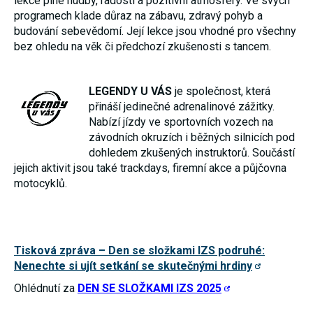
lekce plné hudby, radosti a pozitivní atmosféry. Ve svých
programech klade důraz na zábavu, zdravý pohyb a
budování sebevědomí. Její lekce jsou vhodné pro všechny
bez ohledu na věk či předchozí zkušenosti s tancem.
LEGENDY U VÁS
je společnost, která
přináší jedinečné adrenalinové zážitky.
Nabízí jízdy ve sportovních vozech na
závodních okruzích i běžných silnicích pod
dohledem zkušených instruktorů. Součástí
jejich aktivit jsou také trackdays, firemní akce a půjčovna
motocyklů.
Tisková zpráva – Den se složkami IZS podruhé:
Nenechte si ujít setkání se skutečnými hrdiny
Ohlédnutí za
DEN SE SLOŽKAMI IZS 2025