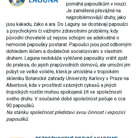
pomáhá papouškům v nouzi.
Je zaměřená převážně na
nejproblémovější druhy, jako
jsou kakadu, žako a ara. Do Laguny se dostávají papoušci
s psychickými či vážnými zdravotními problémy, kdy
původní chovatelé už nejsou schopni se adekvátně o
nemocné papoušky postarat. Papoušci jsou pod odborným
dohledem léčeni a dodatečně socializováni s vlastním
druhem. Laguna nedokáže vyléčené papoušky vrátit zpět
do pralesa, do jejich prapůvodních domovů, ale umožní jim
pobyt ve velké voliéře, která je umístěna v tropickém
skleníku Botanické zahrady Univerzity Karlovy v Praze na
Albertově, kde v prostředí vzácných cykasů a jiných
tropických rostlin mohou spokojeně žít ve společnosti
svého druhu. V současné době společnost pečuje o cca
90 papoušků.
Na stánku společnost představí svou činnost i expozici
papoušků.