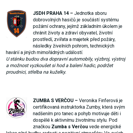
JSDH PRAHA 14 –
Jednotka sboru
dobrovolných hasičů je součástí systému
požární ochrany, jejímž základním úkolem je
chránit životy a zdraví obyvatel, životní
prostředí, zvířata a majetek před požáry,
následky živelních pohrom, technických
havárií a jiných mimořádných událostí.
U stánku budou dva dopravní automobily, výzbroj, výstroj
a možnost vyzkoušet si hod a balení hadic, podržet
proudnici, střelba na kuželky.
ZUMBA S VERČOU –
Veronika Finferová je
certifikovaná instruktorka Zumby, která svým
nadšením pro tanec a pohyb motivuje děti i
dospělé k aktivnímu životnímu stylu. Pod
značkou
Zumba s Verčou
vede energické