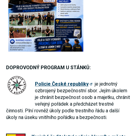
používání
analytických
cookies ve
vztahu k Vaší
návštěvě,
ztrácíme
možnost
analýzy
výkonu a
optimalizace
našich
opatření.
DOPROVODNÝ PROGRAM U STÁNKŮ:
Personalizované
soubory cookie
Policie České republiky
je jednotný
Používáme rovněž
ozbrojený bezpečnostní sbor. Jejím úkolem
soubory cookie a
další technologie,
je chránit bezpečnost osob a majetku, chránit
abychom
veřejný pořádek a předcházet trestné
přizpůsobili naše
činnosti. Plní rovněž úkoly podle trestního řádu a další
webové stránky
potřebám a zájmům
úkoly na úseku vnitřního pořádku a bezpečnosti.
našich návštěvníků.