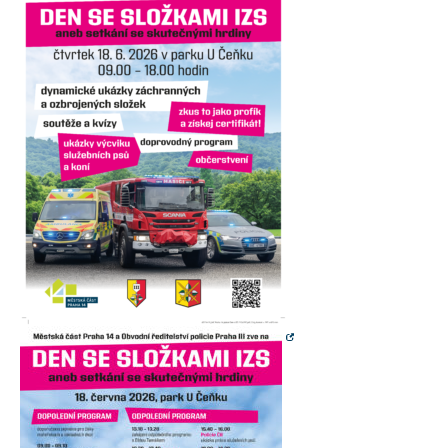
nezbytné pro
správné
fungování
webu a všech
funkcí, které
nabízí.
Nepožadujeme
Váš souhlas s
využitím
technických
cookies na
našem webu.
Z tohoto
důvodu
technické
cookies
nemohou být
individuálně
deaktivovány
nebo
aktivovány.
Analytické
cookies
Analytické
cookies nám