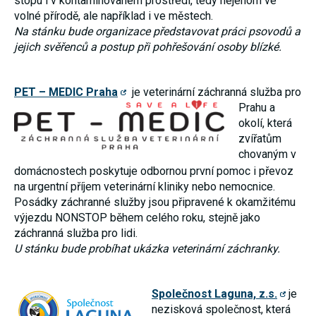
stopu i v kontaminovaném prostředí, tedy nejenom ve
volné přírodě, ale například i ve městech.
Na stánku bude organizace představovat práci psovodů a
jejich svěřenců a postup při pohřešování osoby blízké.
PET – MEDIC Praha
je veterinární záchranná služba pro
Prahu a
okolí, která
zvířatům
chovaným v
domácnostech poskytuje odbornou první pomoc i převoz
na urgentní příjem veterinární kliniky nebo nemocnice.
Posádky záchranné služby jsou připravené k okamžitému
výjezdu NONSTOP během celého roku, stejně jako
záchranná služba pro lidi.
U stánku bude probíhat ukázka veterinární záchranky.
Společnost Laguna, z.s.
je
nezisková společnost, která