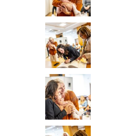
souhlas, nebudete
příjemcem obsahů
a reklam
přizpůsobených
Vašim zájmům.