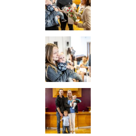
používání
analytických
cookies ve
vztahu k Vaší
návštěvě,
ztrácíme
možnost
analýzy
výkonu a
optimalizace
našich
opatření.
Personalizované
soubory cookie
Používáme rovněž
soubory cookie a
další technologie,
abychom
přizpůsobili naše
webové stránky
potřebám a zájmům
našich návštěvníků.