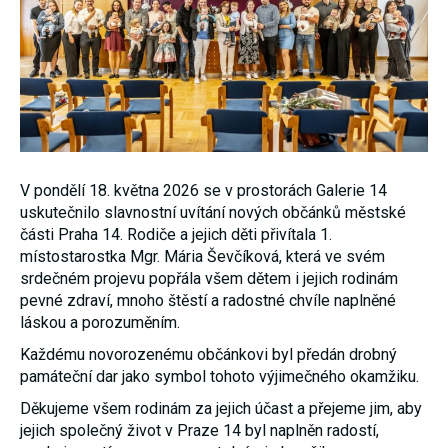
nezbytné pro
správné
fungování
webu a všech
funkcí, které
nabízí.
Nepožadujeme
Váš souhlas s
využitím
technických
cookies na
našem webu.
V pondělí 18. května 2026 se v prostorách Galerie 14
Z tohoto
uskutečnilo slavnostní uvítání nových občánků městské
důvodu
části Praha 14. Rodiče a jejich děti přivítala 1.
technické
cookies
místostarostka Mgr. Mária Ševčíková, která ve svém
nemohou být
srdečném projevu popřála všem dětem i jejich rodinám
individuálně
pevné zdraví, mnoho štěstí a radostné chvíle naplněné
deaktivovány
nebo
láskou a porozuměním.
aktivovány.
Každému novorozenému občánkovi byl předán drobný
památeční dar jako symbol tohoto výjimečného okamžiku.
Analytické
Děkujeme všem rodinám za jejich účast a přejeme jim, aby
cookies
jejich společný život v Praze 14 byl naplněn radostí,
Analytické
cookies nám