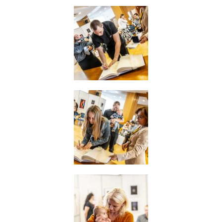
Reklamní
cookies
Reklamní cookies
používáme my
nebo naši partneři,
abychom Vám
mohli zobrazit
vhodné obsahy
nebo reklamy jak na
našich stránkách,
tak na stránkách
třetích subjektů.
Díky tomu můžeme
vytvářet profily
založené na Vašich
zájmech, tak zvané
pseudonymizované
profily. Na základě
těchto informací
není zpravidla
možná
bezprostřední
identifikace Vaší
osoby, protože jsou
používány pouze
pseudonymizované
údaje. Pokud
nevyjádříte