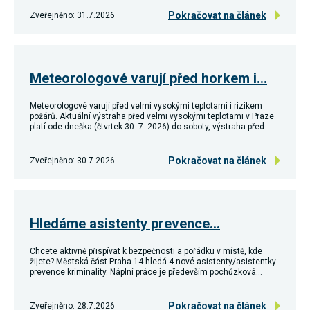
souhlas, nebudete
Pokračovat na článek
Zveřejněno: 31.7.2026
příjemcem obsahů
a reklam
přizpůsobených
Vašim zájmům.
Meteorologové varují před horkem i…
Meteorologové varují před velmi vysokými teplotami i rizikem
požárů. Aktuální výstraha před velmi vysokými teplotami v Praze
platí ode dneška (čtvrtek 30. 7. 2026) do soboty, výstraha před…
Pokračovat na článek
Zveřejněno: 30.7.2026
Hledáme asistenty prevence…
Chcete aktivně přispívat k bezpečnosti a pořádku v místě, kde
žijete? Městská část Praha 14 hledá 4 nové asistenty/asistentky
prevence kriminality. Náplní práce je především pochůzková…
Pokračovat na článek
Zveřejněno: 28.7.2026