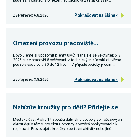
bude záliv částečně omezen, autobusová zastávka však…
Reklamní
cookies
Reklamní cookies
Pokračovat na článek
Zveřejněno: 6.8.2026
používáme my
nebo naši partneři,
abychom Vám
mohli zobrazit
vhodné obsahy
Omezení provozu pracoviště…
nebo reklamy jak na
našich stránkách,
tak na stránkách
Dovolujeme si upozornit klienty ÚMČ Praha 14, že ve čtvrtek 6. 8.
třetích subjektů.
2026 bude pracoviště ověřování z technických důvodů otevřeno
Díky tomu můžeme
pouze v čase od 7.30 do 12 hodin. V případě potřeby prosím…
vytvářet profily
založené na Vašich
zájmech, tak zvané
Pokračovat na článek
Zveřejněno: 3.8.2026
pseudonymizované
profily. Na základě
těchto informací
není zpravidla
možná
Nabízíte kroužky pro děti? Přidejte se…
bezprostřední
identifikace Vaší
osoby, protože jsou
Městská část Praha 14 spouští další vlnu podpory volnočasových
používány pouze
aktivit dětí v rámci projektu Corrency a vyzývá poskytovatele k
pseudonymizované
registraci. Provozujete kroužky, sportovní aktivity nebo jiné…
údaje. Pokud
nevyjádříte