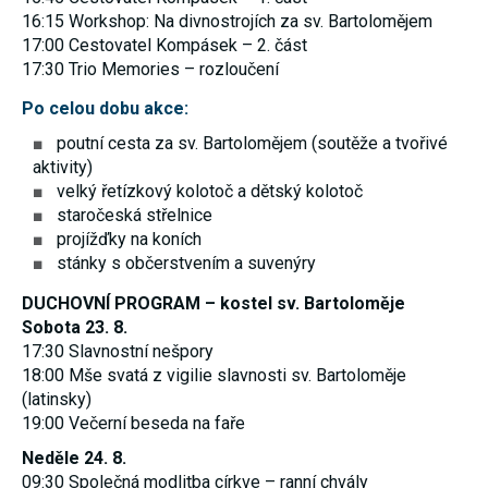
umožňují
16:15 Workshop: Na divnostrojích za sv. Bartolomějem
měření
17:00 Cestovatel Kompásek – 2. část
výkonu
našeho webu
17:30 Trio Memories – rozloučení
a našich
reklamních
Po celou dobu akce:
kampaní.
Jejich pomocí
poutní cesta za sv. Bartolomějem (soutěže a tvořivé
určujeme
aktivity)
počet návštěv
a zdroje
velký řetízkový kolotoč a dětský kolotoč
návštěv
staročeská střelnice
našich
projížďky na koních
internetových
stránek. Data
stánky s občerstvením a suvenýry
získaná
pomocí těchto
DUCHOVNÍ PROGRAM – kostel sv. Bartoloměje
cookies
Sobota 23. 8.
zpracováváme
souhrnně,
17:30 Slavnostní nešpory
bez použití
18:00 Mše svatá z vigilie slavnosti sv. Bartoloměje
identifikátorů,
(latinsky)
které ukazují
na konkrétní
19:00 Večerní beseda na faře
uživatelé
našeho webu.
Neděle 24. 8.
Pokud
09:30 Společná modlitba církve – ranní chvály
vypnete