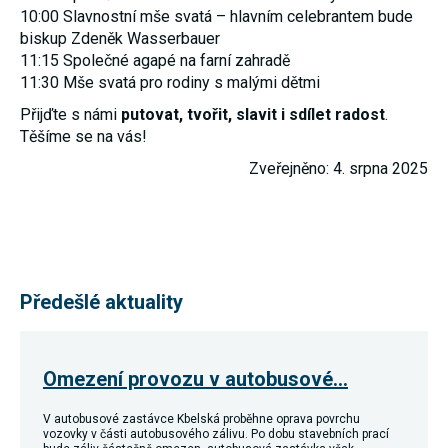
používání
10:00 Slavnostní mše svatá – hlavním celebrantem bude
analytických
biskup Zdeněk Wasserbauer
cookies ve
11:15 Společné agapé na farní zahradě
vztahu k Vaší
návštěvě,
11:30 Mše svatá pro rodiny s malými dětmi
ztrácíme
možnost
Přijďte s námi
putovat, tvořit, slavit i sdílet radost
.
analýzy
Těšíme se na vás!
výkonu a
optimalizace
Zveřejněno: 4. srpna 2025
našich
opatření.
Personalizované
soubory cookie
Používáme rovněž
Předešlé aktuality
soubory cookie a
další technologie,
abychom
přizpůsobili naše
webové stránky
Omezení provozu v autobusové…
potřebám a zájmům
našich návštěvníků.
V autobusové zastávce Kbelská proběhne oprava povrchu
vozovky v části autobusového zálivu. Po dobu stavebních prací