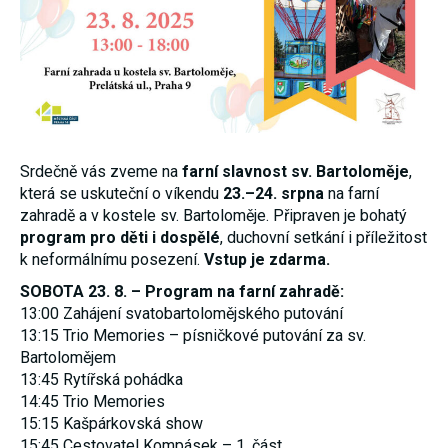
nezbytné pro
správné
fungování
webu a všech
funkcí, které
nabízí.
Nepožadujeme
Váš souhlas s
využitím
technických
Srdečně vás zveme na
farní slavnost sv. Bartoloměje
,
cookies na
našem webu.
která se uskuteční o víkendu
23.–24. srpna
na farní
Z tohoto
zahradě a v kostele sv. Bartoloměje. Připraven je bohatý
důvodu
program pro děti i dospělé
, duchovní setkání i příležitost
technické
cookies
k neformálnímu posezení.
Vstup je zdarma.
nemohou být
individuálně
SOBOTA 23. 8. – Program na farní zahradě:
deaktivovány
13:00 Zahájení svatobartolomějského putování
nebo
aktivovány.
13:15 Trio Memories – písničkové putování za sv.
Bartolomějem
13:45 Rytířská pohádka
Analytické
14:45 Trio Memories
cookies
15:15 Kašpárkovská show
Analytické
15:45 Cestovatel Kompásek – 1. část
cookies nám