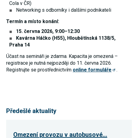
Cola v ČR)
používání
analytických
Networking s odborníky i dalšími podnikateli
cookies ve
vztahu k Vaší
Termín a místo konání:
návštěvě,
ztrácíme
15. června 2026, 9:00–12:30
možnost
Kavárna Háčko (H55), Hloubětínská 1138/5,
analýzy
výkonu a
Praha 14
optimalizace
našich
Účast na semináři je zdarma. Kapacita je omezená –
opatření.
registrace je nutná nejpozději do 11. června 2026.
Registrujte se prostřednictvím
online formuláře
.
Personalizované
soubory cookie
Používáme rovněž
soubory cookie a
další technologie,
abychom
přizpůsobili naše
Předešlé aktuality
webové stránky
potřebám a zájmům
našich návštěvníků.
Omezení provozu v autobusové…