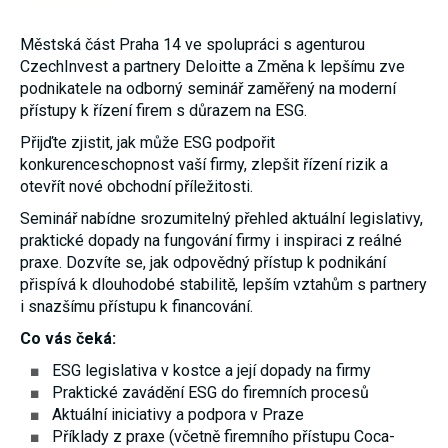
umožňují
měření
Městská část Praha 14 ve spolupráci s agenturou
výkonu
našeho webu
CzechInvest a partnery Deloitte a Změna k lepšímu zve
a našich
podnikatele na odborný seminář zaměřený na moderní
reklamních
přístupy k řízení firem s důrazem na ESG.
kampaní.
Jejich pomocí
Přijďte zjistit, jak může ESG podpořit
určujeme
počet návštěv
konkurenceschopnost vaší firmy, zlepšit řízení rizik a
a zdroje
otevřít nové obchodní příležitosti.
návštěv
našich
Seminář nabídne srozumitelný přehled aktuální legislativy,
internetových
stránek. Data
praktické dopady na fungování firmy i inspiraci z reálné
získaná
praxe. Dozvíte se, jak odpovědný přístup k podnikání
pomocí těchto
přispívá k dlouhodobé stabilitě, lepším vztahům s partnery
cookies
zpracováváme
i snazšímu přístupu k financování.
souhrnně,
bez použití
Co vás čeká:
identifikátorů,
které ukazují
ESG legislativa v kostce a její dopady na firmy
na konkrétní
Praktické zavádění ESG do firemních procesů
uživatelé
Aktuální iniciativy a podpora v Praze
našeho webu.
Pokud
Příklady z praxe (včetně firemního přístupu Coca-
vypnete