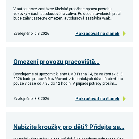
Reklamní
V autobusové zastávce Kbelská proběhne oprava povrchu
cookies
vozovky v části autobusového zálivu. Po dobu stavebních prací
Reklamní cookies
bude záliv částečně omezen, autobusová zastávka však…
používáme my
nebo naši partneři,
abychom Vám
Pokračovat na článek
Zveřejněno: 6.8.2026
mohli zobrazit
vhodné obsahy
nebo reklamy jak na
našich stránkách,
tak na stránkách
třetích subjektů.
Omezení provozu pracoviště…
Díky tomu můžeme
vytvářet profily
založené na Vašich
Dovolujeme si upozornit klienty ÚMČ Praha 14, že ve čtvrtek 6. 8.
2026 bude pracoviště ověřování z technických důvodů otevřeno
zájmech, tak zvané
pouze v čase od 7.30 do 12 hodin. V případě potřeby prosím…
pseudonymizované
profily. Na základě
těchto informací
Pokračovat na článek
Zveřejněno: 3.8.2026
není zpravidla
možná
bezprostřední
identifikace Vaší
osoby, protože jsou
používány pouze
Nabízíte kroužky pro děti? Přidejte se…
pseudonymizované
údaje. Pokud
nevyjádříte