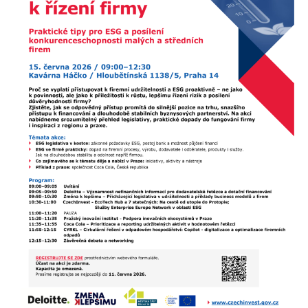
nezbytné pro
správné
fungování
webu a všech
funkcí, které
nabízí.
Nepožadujeme
Váš souhlas s
využitím
technických
cookies na
našem webu.
Z tohoto
důvodu
technické
cookies
nemohou být
individuálně
deaktivovány
nebo
aktivovány.
Analytické
cookies
Analytické
cookies nám