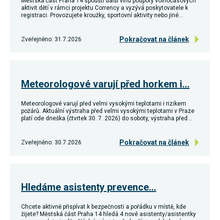
Městská část Praha 14 spouští další vlnu podpory volnočasových
souhlas, nebudete
aktivit dětí v rámci projektu Corrency a vyzývá poskytovatele k
příjemcem obsahů
registraci. Provozujete kroužky, sportovní aktivity nebo jiné…
a reklam
přizpůsobených
Vašim zájmům.
Pokračovat na článek
Zveřejněno: 31.7.2026
Meteorologové varují před horkem i…
Meteorologové varují před velmi vysokými teplotami i rizikem
požárů. Aktuální výstraha před velmi vysokými teplotami v Praze
platí ode dneška (čtvrtek 30. 7. 2026) do soboty, výstraha před…
Pokračovat na článek
Zveřejněno: 30.7.2026
Hledáme asistenty prevence…
Chcete aktivně přispívat k bezpečnosti a pořádku v místě, kde
žijete? Městská část Praha 14 hledá 4 nové asistenty/asistentky