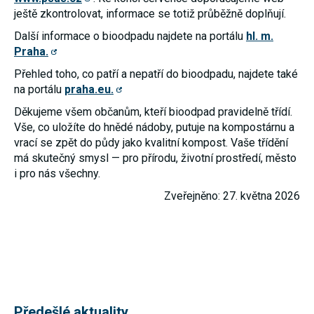
používání
ještě zkontrolovat, informace se totiž průběžně doplňují.
analytických
cookies ve
Další informace o bioodpadu najdete na portálu
hl. m.
vztahu k Vaší
Praha.
návštěvě,
ztrácíme
Přehled toho, co patří a nepatří do bioodpadu, najdete také
možnost
analýzy
na portálu
praha.eu.
výkonu a
optimalizace
Děkujeme všem občanům, kteří bioodpad pravidelně třídí.
našich
Vše, co uložíte do hnědé nádoby, putuje na kompostárnu a
opatření.
vrací se zpět do půdy jako kvalitní kompost. Vaše třídění
má skutečný smysl — pro přírodu, životní prostředí, město
i pro nás všechny.
Personalizované
soubory cookie
Zveřejněno: 27. května 2026
Používáme rovněž
soubory cookie a
další technologie,
abychom
přizpůsobili naše
webové stránky
potřebám a zájmům
našich návštěvníků.
Předešlé aktuality