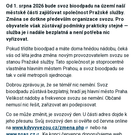
umožňují
Od 1. srpna 2026 bude svoz bioodpadu na území naší
měření
městské části zajišťovat společnost Pražské služby.
výkonu
našeho webu
Změna se dotkne především organizace svozu. Pro
a našich
obyvatele však zůstávají podmínky prakticky stejné —
reklamních
služba je i nadále bezplatná a není potřeba nic
kampaní.
Jejich pomocí
vyřizovat.
určujeme
počet návštěv
Pokud třídíte bioodpad a máte doma hnědou nádobu, čeká
a zdroje
vás od léta jedna změna: novým provozovatelem svozu se
návštěv
stanou Pražské služby. Tato společnost je stoprocentně
našich
internetových
vlastněna hlavním městem Prahou, a svoz bioodpadu se
stránek. Data
tak v celé metropoli sjednocuje.
získaná
pomocí těchto
Dobrou zprávou je, že se téměř nic nemění. Svoz
cookies
zpracováváme
bioodpadu zůstává bezplatný, hradí jej hlavní město Praha.
souhrnně,
Velikost nádoby a frekvence svozu se nemění. Občané
bez použití
nemusí nic řešit, zařizovat ani podepisovat.
identifikátorů,
které ukazují
Co se může změnit, je svozový den. U části adres dojde k
na konkrétní
uživatelé
jeho přesunu. Svůj svozový den si ověřte od června online
našeho webu.
na
www.kdyvyvezou.cz/zmena.php
nebo na
Pokud
www.psas.cz
. Ke konci července doporučujeme web
vypnete