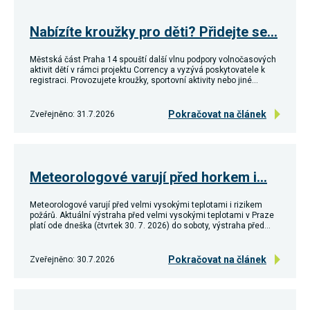
souhlas, nebudete
příjemcem obsahů
Nabízíte kroužky pro děti? Přidejte se…
a reklam
přizpůsobených
Vašim zájmům.
Městská část Praha 14 spouští další vlnu podpory volnočasových
aktivit dětí v rámci projektu Corrency a vyzývá poskytovatele k
registraci. Provozujete kroužky, sportovní aktivity nebo jiné…
Pokračovat na článek
Zveřejněno: 31.7.2026
Meteorologové varují před horkem i…
Meteorologové varují před velmi vysokými teplotami i rizikem
požárů. Aktuální výstraha před velmi vysokými teplotami v Praze
platí ode dneška (čtvrtek 30. 7. 2026) do soboty, výstraha před…
Pokračovat na článek
Zveřejněno: 30.7.2026