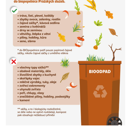
nezbytné pro
správné
fungování
webu a všech
funkcí, které
nabízí.
Nepožadujeme
Váš souhlas s
využitím
technických
cookies na
našem webu.
Z tohoto
důvodu
technické
cookies
nemohou být
individuálně
deaktivovány
nebo
aktivovány.
Analytické
cookies
Analytické
cookies nám