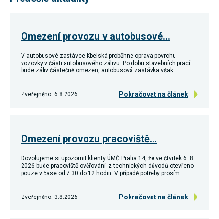
Reklamní
cookies
Reklamní cookies
používáme my
Omezení provozu v autobusové…
nebo naši partneři,
abychom Vám
mohli zobrazit
V autobusové zastávce Kbelská proběhne oprava povrchu
vhodné obsahy
vozovky v části autobusového zálivu. Po dobu stavebních prací
nebo reklamy jak na
bude záliv částečně omezen, autobusová zastávka však…
našich stránkách,
tak na stránkách
třetích subjektů.
Pokračovat na článek
Zveřejněno: 6.8.2026
Díky tomu můžeme
vytvářet profily
založené na Vašich
zájmech, tak zvané
pseudonymizované
Omezení provozu pracoviště…
profily. Na základě
těchto informací
není zpravidla
Dovolujeme si upozornit klienty ÚMČ Praha 14, že ve čtvrtek 6. 8.
možná
2026 bude pracoviště ověřování z technických důvodů otevřeno
bezprostřední
pouze v čase od 7.30 do 12 hodin. V případě potřeby prosím…
identifikace Vaší
osoby, protože jsou
používány pouze
Pokračovat na článek
Zveřejněno: 3.8.2026
pseudonymizované
údaje. Pokud
nevyjádříte