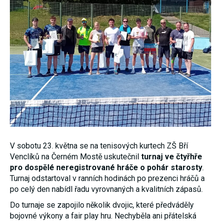
nezbytné pro
správné
fungování
webu a všech
funkcí, které
nabízí.
Nepožadujeme
Váš souhlas s
využitím
technických
cookies na
našem webu.
Z tohoto
důvodu
technické
cookies
nemohou být
individuálně
V sobotu 23. května se na tenisových kurtech ZŠ Bří
deaktivovány
Venclíků na Černém Mostě uskutečnil
turnaj ve čtyřhře
nebo
aktivovány.
pro dospělé neregistrované hráče o pohár starosty
.
Turnaj odstartoval v ranních hodinách po prezenci hráčů a
po celý den nabídl řadu vyrovnaných a kvalitních zápasů.
Analytické
cookies
Do turnaje se zapojilo několik dvojic, které předváděly
Analytické
bojovné výkony a fair play hru. Nechyběla ani přátelská
cookies nám