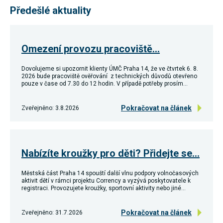
používání
Předešlé aktuality
analytických
cookies ve
vztahu k Vaší
návštěvě,
ztrácíme
Omezení provozu pracoviště…
možnost
analýzy
Dovolujeme si upozornit klienty ÚMČ Praha 14, že ve čtvrtek 6. 8.
výkonu a
2026 bude pracoviště ověřování z technických důvodů otevřeno
optimalizace
pouze v čase od 7.30 do 12 hodin. V případě potřeby prosím…
našich
opatření.
Pokračovat na článek
Zveřejněno: 3.8.2026
Personalizované
soubory cookie
Používáme rovněž
soubory cookie a
Nabízíte kroužky pro děti? Přidejte se…
další technologie,
abychom
Městská část Praha 14 spouští další vlnu podpory volnočasových
přizpůsobili naše
aktivit dětí v rámci projektu Corrency a vyzývá poskytovatele k
webové stránky
registraci. Provozujete kroužky, sportovní aktivity nebo jiné…
potřebám a zájmům
našich návštěvníků.
Pokračovat na článek
Zveřejněno: 31.7.2026