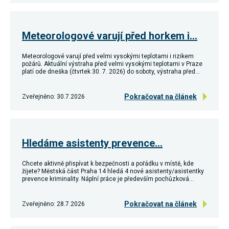
Reklamní
cookies
Reklamní cookies
používáme my
Meteorologové varují před horkem i…
nebo naši partneři,
abychom Vám
Meteorologové varují před velmi vysokými teplotami i rizikem
mohli zobrazit
požárů. Aktuální výstraha před velmi vysokými teplotami v Praze
vhodné obsahy
platí ode dneška (čtvrtek 30. 7. 2026) do soboty, výstraha před…
nebo reklamy jak na
našich stránkách,
tak na stránkách
Pokračovat na článek
Zveřejněno: 30.7.2026
třetích subjektů.
Díky tomu můžeme
vytvářet profily
založené na Vašich
zájmech, tak zvané
pseudonymizované
Hledáme asistenty prevence…
profily. Na základě
těchto informací
není zpravidla
Chcete aktivně přispívat k bezpečnosti a pořádku v místě, kde
možná
žijete? Městská část Praha 14 hledá 4 nové asistenty/asistentky
prevence kriminality. Náplní práce je především pochůzková…
bezprostřední
identifikace Vaší
osoby, protože jsou
Pokračovat na článek
používány pouze
Zveřejněno: 28.7.2026
pseudonymizované
údaje. Pokud
nevyjádříte