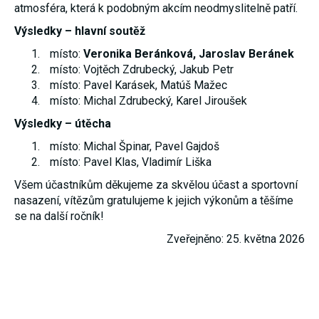
atmosféra, která k podobným akcím neodmyslitelně patří.
umožňují
měření
Výsledky – hlavní soutěž
výkonu
našeho webu
místo:
Veronika Beránková, Jaroslav Beránek
a našich
reklamních
místo: Vojtěch Zdrubecký, Jakub Petr
kampaní.
místo: Pavel Karásek, Matúš Mažec
Jejich pomocí
místo: Michal Zdrubecký, Karel Jiroušek
určujeme
počet návštěv
Výsledky – útěcha
a zdroje
návštěv
místo: Michal Špinar, Pavel Gajdoš
našich
internetových
místo: Pavel Klas, Vladimír Liška
stránek. Data
získaná
Všem účastníkům děkujeme za skvělou účast a sportovní
pomocí těchto
nasazení, vítězům gratulujeme k jejich výkonům a těšíme
cookies
zpracováváme
se na další ročník!
souhrnně,
bez použití
Zveřejněno: 25. května 2026
identifikátorů,
které ukazují
na konkrétní
uživatelé
našeho webu.
Pokud
vypnete