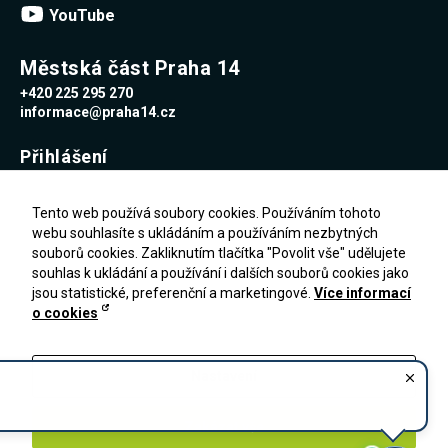
YouTube
Městská část Praha 14
+420 225 295 270
informace@praha14.cz
Přihlášení
Uživatelské jméno
Tento web používá soubory cookies. Používáním tohoto
webu souhlasíte s ukládáním a používáním nezbytných
souborů cookies. Zakliknutím tlačítka "Povolit vše" udělujete
Heslo
souhlas k ukládání a používání i dalších souborů cookies jako
jsou statistické, preferenční a marketingové.
Více informací
o cookies
Zapomenuté heslo
PŘIHLÁŠENÍ
Registrace
Nastavení
Zakázat vše