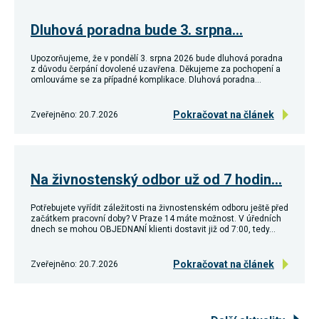
souhlas, nebudete
příjemcem obsahů
Dluhová poradna bude 3. srpna…
a reklam
přizpůsobených
Vašim zájmům.
Upozorňujeme, že v pondělí 3. srpna 2026 bude dluhová poradna
z důvodu čerpání dovolené uzavřena. Děkujeme za pochopení a
omlouváme se za případné komplikace. Dluhová poradna…
Pokračovat na článek
Zveřejněno: 20.7.2026
Na živnostenský odbor už od 7 hodin…
Potřebujete vyřídit záležitosti na živnostenském odboru ještě před
začátkem pracovní doby? V Praze 14 máte možnost. V úředních
dnech se mohou OBJEDNANÍ klienti dostavit již od 7:00, tedy…
Pokračovat na článek
Zveřejněno: 20.7.2026