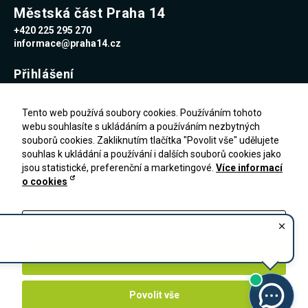
Městská část Praha 14
+420 225 295 270
informace@praha14.cz
Přihlášení
Uživatelské jméno
Tento web používá soubory cookies. Používáním tohoto
webu souhlasíte s ukládáním a používáním nezbytných
souborů cookies. Zakliknutím tlačítka "Povolit vše" udělujete
Heslo
souhlas k ukládání a používání i dalších souborů cookies jako
jsou statistické, preferenční a marketingové.
Více informací
o cookies
Zapomenuté heslo
PŘIHLÁŠENÍ
Registrace
Nastavení
Zakázat vše
Povolit vše