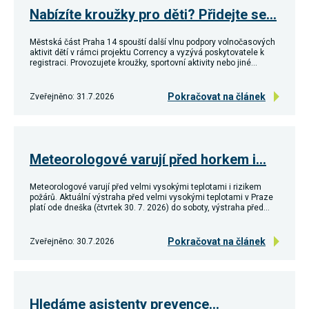
Reklamní
Nabízíte kroužky pro děti? Přidejte se…
cookies
Reklamní cookies
Městská část Praha 14 spouští další vlnu podpory volnočasových
používáme my
aktivit dětí v rámci projektu Corrency a vyzývá poskytovatele k
nebo naši partneři,
registraci. Provozujete kroužky, sportovní aktivity nebo jiné…
abychom Vám
mohli zobrazit
vhodné obsahy
Pokračovat na článek
Zveřejněno: 31.7.2026
nebo reklamy jak na
našich stránkách,
tak na stránkách
třetích subjektů.
Díky tomu můžeme
vytvářet profily
Meteorologové varují před horkem i…
založené na Vašich
zájmech, tak zvané
pseudonymizované
Meteorologové varují před velmi vysokými teplotami i rizikem
požárů. Aktuální výstraha před velmi vysokými teplotami v Praze
profily. Na základě
platí ode dneška (čtvrtek 30. 7. 2026) do soboty, výstraha před…
těchto informací
není zpravidla
možná
Pokračovat na článek
Zveřejněno: 30.7.2026
bezprostřední
identifikace Vaší
osoby, protože jsou
používány pouze
pseudonymizované
údaje. Pokud
Hledáme asistenty prevence…
nevyjádříte