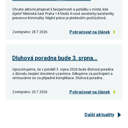
souhlas, nebudete
příjemcem obsahů
Chcete aktivně přispívat k bezpečnosti a pořádku v místě, kde
a reklam
žijete? Městská část Praha 14 hledá 4 nové asistenty/asistentky
přizpůsobených
prevence kriminality. Náplní práce je především pochůzková…
Vašim zájmům.
Pokračovat na článek
Zveřejněno: 28.7.2026
Dluhová poradna bude 3. srpna…
Upozorňujeme, že v pondělí 3. srpna 2026 bude dluhová poradna
z důvodu čerpání dovolené uzavřena. Děkujeme za pochopení a
omlouváme se za případné komplikace. Dluhová poradna…
Pokračovat na článek
Zveřejněno: 20.7.2026
Další aktuality