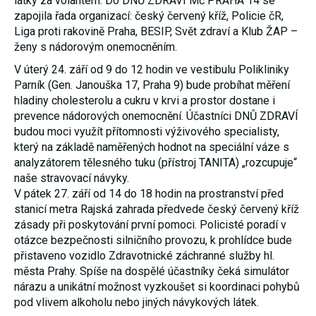
látky za volantem. Do DNŮ ZDRAVÍ Mč PRAHA 14 se
nezbytné pro
zapojila řada organizací: český červený kříž, Policie čR,
správné
Liga proti rakovině Praha, BESIP, Svět zdraví a Klub ŽAP –
fungování
webu a všech
ženy s nádorovým onemocněním.
funkcí, které
nabízí.
V úterý 24. září od 9 do 12 hodin ve vestibulu Polikliniky
Nepožadujeme
Parník (Gen. Janouška 17, Praha 9) bude probíhat měření
Váš souhlas s
využitím
hladiny cholesterolu a cukru v krvi a prostor dostane i
technických
prevence nádorových onemocnění. Účastníci DNŮ ZDRAVÍ
cookies na
budou moci využít přítomnosti výživového specialisty,
našem webu.
Z tohoto
který na základě naměřených hodnot na speciální váze s
důvodu
analyzátorem tělesného tuku (přístroj TANITA) „rozcupuje“
technické
naše stravovací návyky.
cookies
nemohou být
V pátek 27. září od 14 do 18 hodin na prostranství před
individuálně
stanicí metra Rajská zahrada předvede český červený kříž
deaktivovány
nebo
zásady při poskytování první pomoci. Policisté poradí v
aktivovány.
otázce bezpečnosti silničního provozu, k prohlídce bude
přistaveno vozidlo Zdravotnické záchranné služby hl.
města Prahy. Spíše na dospělé účastníky čeká simulátor
Analytické
nárazu a unikátní možnost vyzkoušet si koordinaci pohybů
cookies
pod vlivem alkoholu nebo jiných návykových látek.
Analytické
cookies nám