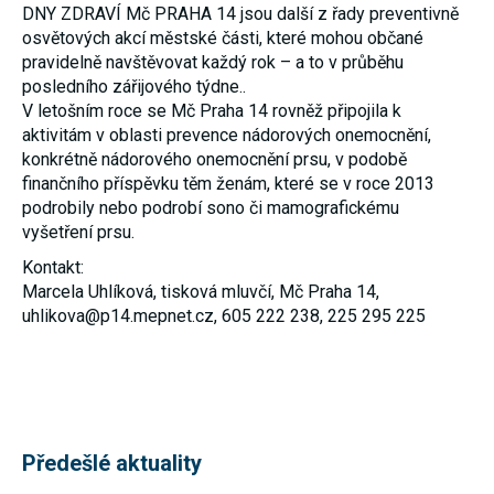
DNY ZDRAVÍ Mč PRAHA 14 jsou další z řady preventivně
umožňují
měření
osvětových akcí městské části, které mohou občané
výkonu
pravidelně navštěvovat každý rok – a to v průběhu
našeho webu
posledního zářijového týdne..
a našich
reklamních
V letošním roce se Mč Praha 14 rovněž připojila k
kampaní.
aktivitám v oblasti prevence nádorových onemocnění,
Jejich pomocí
určujeme
konkrétně nádorového onemocnění prsu, v podobě
počet návštěv
finančního příspěvku těm ženám, které se v roce 2013
a zdroje
podrobily nebo podrobí sono či mamografickému
návštěv
našich
vyšetření prsu.
internetových
stránek. Data
Kontakt:
získaná
Marcela Uhlíková, tisková mluvčí, Mč Praha 14,
pomocí těchto
uhlikova@p14.mepnet.cz, 605 222 238, 225 295 225
cookies
zpracováváme
souhrnně,
bez použití
identifikátorů,
které ukazují
na konkrétní
uživatelé
našeho webu.
Předešlé aktuality
Pokud
vypnete