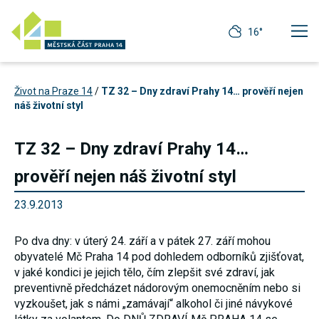
16°
Život na Praze 14
/
TZ 32 – Dny zdraví Prahy 14… prověří nejen
náš životní styl
TZ 32 – Dny zdraví Prahy 14…
prověří nejen náš životní styl
23.9.2013
Po dva dny: v úterý 24. září a v pátek 27. září mohou
obyvatelé Mč Praha 14 pod dohledem odborníků zjišťovat,
v jaké kondici je jejich tělo, čím zlepšit své zdraví, jak
Technické
preventivně předcházet nádorovým onemocněním nebo si
cookies
vyzkoušet, jak s námi „zamávají“ alkohol či jiné návykové
Technické
cookies jsou