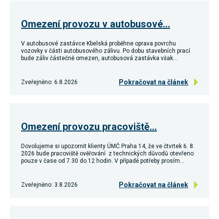
používání
analytických
Omezení provozu v autobusové…
cookies ve
vztahu k Vaší
návštěvě,
V autobusové zastávce Kbelská proběhne oprava povrchu
ztrácíme
vozovky v části autobusového zálivu. Po dobu stavebních prací
možnost
bude záliv částečně omezen, autobusová zastávka však…
analýzy
výkonu a
optimalizace
Pokračovat na článek
Zveřejněno: 6.8.2026
našich
opatření.
Personalizované
Omezení provozu pracoviště…
soubory cookie
Používáme rovněž
Dovolujeme si upozornit klienty ÚMČ Praha 14, že ve čtvrtek 6. 8.
soubory cookie a
2026 bude pracoviště ověřování z technických důvodů otevřeno
další technologie,
pouze v čase od 7.30 do 12 hodin. V případě potřeby prosím…
abychom
přizpůsobili naše
webové stránky
Pokračovat na článek
Zveřejněno: 3.8.2026
potřebám a zájmům
našich návštěvníků.