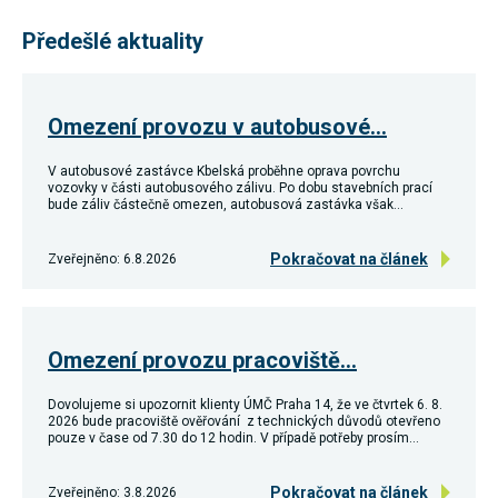
umožňují
měření
Předešlé aktuality
výkonu
našeho webu
a našich
reklamních
kampaní.
Omezení provozu v autobusové…
Jejich pomocí
určujeme
V autobusové zastávce Kbelská proběhne oprava povrchu
počet návštěv
vozovky v části autobusového zálivu. Po dobu stavebních prací
a zdroje
bude záliv částečně omezen, autobusová zastávka však…
návštěv
našich
internetových
Pokračovat na článek
Zveřejněno: 6.8.2026
stránek. Data
získaná
pomocí těchto
cookies
zpracováváme
souhrnně,
Omezení provozu pracoviště…
bez použití
identifikátorů,
Dovolujeme si upozornit klienty ÚMČ Praha 14, že ve čtvrtek 6. 8.
které ukazují
2026 bude pracoviště ověřování z technických důvodů otevřeno
na konkrétní
pouze v čase od 7.30 do 12 hodin. V případě potřeby prosím…
uživatelé
našeho webu.
Pokud
Pokračovat na článek
Zveřejněno: 3.8.2026
vypnete