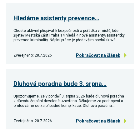
Reklamní
cookies
Reklamní cookies
Hledáme asistenty prevence…
používáme my
nebo naši partneři,
abychom Vám
Chcete aktivně přispívat k bezpečnosti a pořádku v místě, kde
mohli zobrazit
žijete? Městská část Praha 14 hledá 4 nové asistenty/asistentky
vhodné obsahy
prevence kriminality. Náplní práce je především pochůzková…
nebo reklamy jak na
našich stránkách,
tak na stránkách
Pokračovat na článek
Zveřejněno: 28.7.2026
třetích subjektů.
Díky tomu můžeme
vytvářet profily
založené na Vašich
zájmech, tak zvané
Dluhová poradna bude 3. srpna…
pseudonymizované
profily. Na základě
těchto informací
Upozorňujeme, že v pondělí 3. srpna 2026 bude dluhová poradna
není zpravidla
z důvodu čerpání dovolené uzavřena. Děkujeme za pochopení a
možná
omlouváme se za případné komplikace. Dluhová poradna…
bezprostřední
identifikace Vaší
osoby, protože jsou
Pokračovat na článek
Zveřejněno: 20.7.2026
používány pouze
pseudonymizované
údaje. Pokud
nevyjádříte