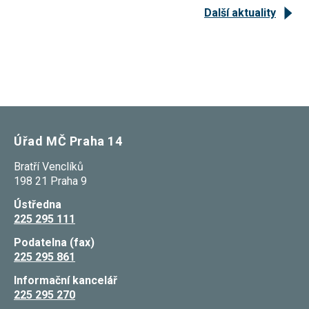
souhlas, nebudete
Další aktuality
příjemcem obsahů
a reklam
přizpůsobených
Vašim zájmům.
Úřad MČ Praha 14
Bratří Venclíků
198 21 Praha 9
Ústředna
225 295 111
Podatelna (fax)
225 295 861
Informační kancelář
225 295 270