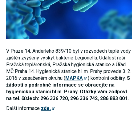
nezbytné pro
správné
fungování
webu a všech
funkcí, které
nabízí.
Nepožadujeme
Váš souhlas s
využitím
technických
V Praze 14, Anderleho 839/10 byl v rozvodech teplé vody
cookies na
zjištěn zvýšený výskyt bakterie Legionella. Událost řeší
našem webu.
Z tohoto
Pražská teplárenská, Pražská hygienická stanice a Úřad
důvodu
MČ Praha 14. Hygienická stanice hl. m. Prahy provede 3. 2.
technické
2016 v zasaženém okruhu (
MAPKA
cookies
) kontrolní odběry.
S
nemohou být
žádostí o podrobné informace se obracejte na
individuálně
hygienickou stanici hl.m. Prahy. Otázky vám zodpoví
deaktivovány
nebo
na tel. číslech: 296 336 720, 296 336 742, 286 883 001.
aktivovány.
Další informace
zde.
Analytické
cookies
Analytické
cookies nám