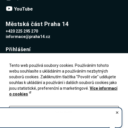
YouTube
Městská část Praha 14
+420 225 295 270
informace@praha14.cz
Přihlášení
Uživatelské jméno
Tento web používá soubory cookies. Používáním tohoto
webu souhlasíte s ukládáním a používáním nezbytných
souborů cookies. Zakliknutím tlačítka "Povolit vše" udělujete
Heslo
souhlas k ukládání a používání i dalších souborů cookies jako
jsou statistické, preferenční a marketingové.
Více informací
o cookies
Zapomenuté heslo
PŘIHLÁŠENÍ
Registrace
Nastavení
Zakázat vše