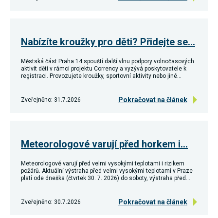
používání
analytických
cookies ve
vztahu k Vaší
návštěvě,
Nabízíte kroužky pro děti? Přidejte se…
ztrácíme
možnost
analýzy
Městská část Praha 14 spouští další vlnu podpory volnočasových
výkonu a
aktivit dětí v rámci projektu Corrency a vyzývá poskytovatele k
registraci. Provozujete kroužky, sportovní aktivity nebo jiné…
optimalizace
našich
opatření.
Pokračovat na článek
Zveřejněno: 31.7.2026
Personalizované
soubory cookie
Používáme rovněž
Meteorologové varují před horkem i…
soubory cookie a
další technologie,
abychom
Meteorologové varují před velmi vysokými teplotami i rizikem
přizpůsobili naše
požárů. Aktuální výstraha před velmi vysokými teplotami v Praze
webové stránky
platí ode dneška (čtvrtek 30. 7. 2026) do soboty, výstraha před…
potřebám a zájmům
našich návštěvníků.
Pokračovat na článek
Zveřejněno: 30.7.2026