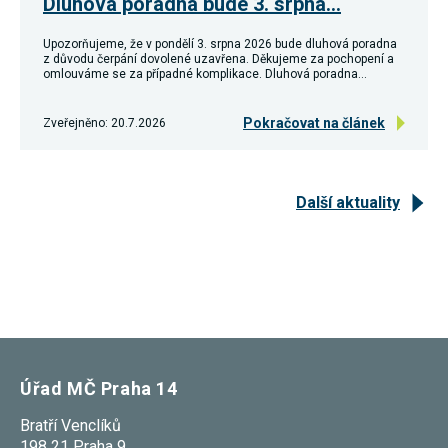
Dluhová poradna bude 3. srpna…
Upozorňujeme, že v pondělí 3. srpna 2026 bude dluhová poradna
z důvodu čerpání dovolené uzavřena. Děkujeme za pochopení a
omlouváme se za případné komplikace. Dluhová poradna…
Pokračovat na článek
Zveřejněno: 20.7.2026
Další aktuality
Úřad MČ Praha 14
Bratří Venclíků
198 21 Praha 9