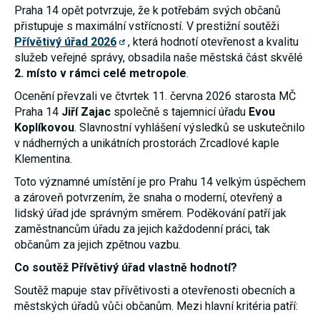
Praha 14 opět potvrzuje, že k potřebám svých občanů
umožňují
měření
přistupuje s maximální vstřícností. V prestižní soutěži
výkonu
Přívětivý úřad 2026
, která hodnotí otevřenost a kvalitu
našeho webu
a našich
služeb veřejné správy, obsadila naše městská část skvělé
reklamních
2. místo v rámci celé metropole
.
kampaní.
Jejich pomocí
Ocenění převzali ve čtvrtek 11. června 2026 starosta MČ
určujeme
Praha 14
Jiří Zajac
společně s tajemnicí úřadu
Evou
počet návštěv
a zdroje
Koplíkovou
. Slavnostní vyhlášení výsledků se uskutečnilo
návštěv
v nádherných a unikátních prostorách Zrcadlové kaple
našich
Klementina.
internetových
stránek. Data
Toto významné umístění je pro Prahu 14 velkým úspěchem
získaná
pomocí těchto
a zároveň potvrzením, že snaha o moderní, otevřený a
cookies
lidský úřad jde správným směrem. Poděkování patří jak
zpracováváme
souhrnně,
zaměstnancům úřadu za jejich každodenní práci, tak
bez použití
občanům za jejich zpětnou vazbu.
identifikátorů,
které ukazují
Co soutěž Přívětivý úřad vlastně hodnotí?
na konkrétní
uživatelé
Soutěž mapuje stav přívětivosti a otevřenosti obecních a
našeho webu.
městských úřadů vůči občanům. Mezi hlavní kritéria patří:
Pokud
vypnete