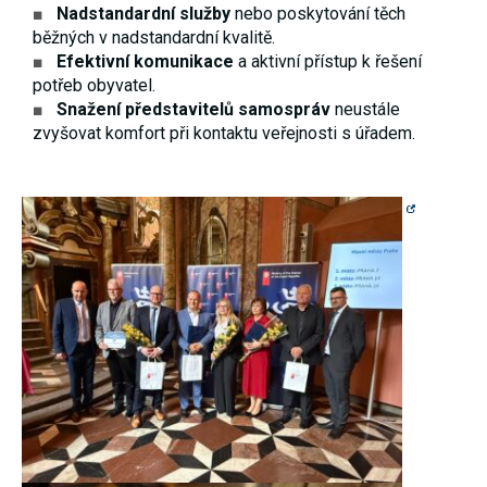
Nadstandardní služby
nebo poskytování těch
používání
analytických
běžných v nadstandardní kvalitě.
cookies ve
Efektivní komunikace
a aktivní přístup k řešení
vztahu k Vaší
potřeb obyvatel.
návštěvě,
ztrácíme
Snažení představitelů samospráv
neustále
možnost
zvyšovat komfort při kontaktu veřejnosti s úřadem.
analýzy
výkonu a
optimalizace
našich
opatření.
Personalizované
soubory cookie
Používáme rovněž
soubory cookie a
další technologie,
abychom
přizpůsobili naše
webové stránky
potřebám a zájmům
našich návštěvníků.