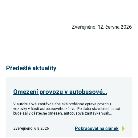
souhlas, nebudete
příjemcem obsahů
a reklam
přizpůsobených
Vašim zájmům.
Zveřejněno: 12. června 2026
Předešlé aktuality
Omezení provozu v autobusové…
V autobusové zastávce Kbelská proběhne oprava povrchu
vozovky v části autobusového zálivu. Po dobu stavebních prací
bude záliv částečně omezen, autobusová zastávka však…
Pokračovat na článek
Zveřejněno: 6.8.2026