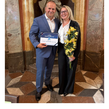
nezbytné pro
správné
fungování
webu a všech
funkcí, které
nabízí.
Nepožadujeme
Váš souhlas s
využitím
technických
cookies na
našem webu.
Z tohoto
důvodu
technické
cookies
nemohou být
individuálně
deaktivovány
nebo
aktivovány.
Analytické
cookies
Analytické
cookies nám