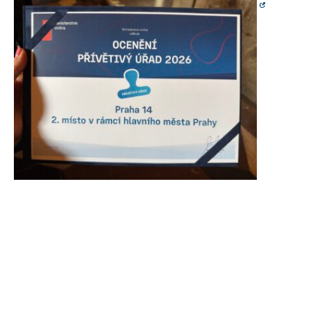
Reklamní
cookies
Reklamní cookies
používáme my
nebo naši partneři,
abychom Vám
mohli zobrazit
vhodné obsahy
nebo reklamy jak na
našich stránkách,
tak na stránkách
třetích subjektů.
Díky tomu můžeme
vytvářet profily
založené na Vašich
zájmech, tak zvané
pseudonymizované
profily. Na základě
těchto informací
není zpravidla
možná
bezprostřední
identifikace Vaší
osoby, protože jsou
používány pouze
pseudonymizované
údaje. Pokud
nevyjádříte