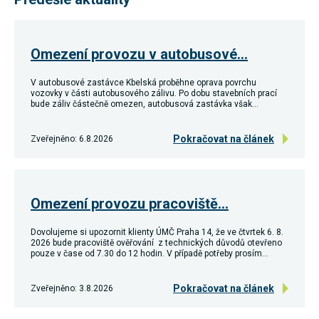
umožňují
měření
výkonu
našeho webu
Omezení provozu v autobusové…
a našich
reklamních
kampaní.
V autobusové zastávce Kbelská proběhne oprava povrchu
Jejich pomocí
vozovky v části autobusového zálivu. Po dobu stavebních prací
určujeme
bude záliv částečně omezen, autobusová zastávka však…
počet návštěv
a zdroje
návštěv
Pokračovat na článek
Zveřejněno: 6.8.2026
našich
internetových
stránek. Data
získaná
pomocí těchto
Omezení provozu pracoviště…
cookies
zpracováváme
souhrnně,
Dovolujeme si upozornit klienty ÚMČ Praha 14, že ve čtvrtek 6. 8.
bez použití
2026 bude pracoviště ověřování z technických důvodů otevřeno
identifikátorů,
pouze v čase od 7.30 do 12 hodin. V případě potřeby prosím…
které ukazují
na konkrétní
uživatelé
Pokračovat na článek
Zveřejněno: 3.8.2026
našeho webu.
Pokud
vypnete