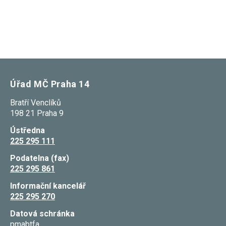
souhlas, nebudete
příjemcem obsahů
a reklam
přizpůsobených
Vašim zájmům.
Úřad MČ Praha 14
Bratří Venclíků
198 21 Praha 9
Ústředna
225 295 111
Podatelna (fax)
225 295 861
Informační kancelář
225 295 270
Datová schránka
pmabtfa