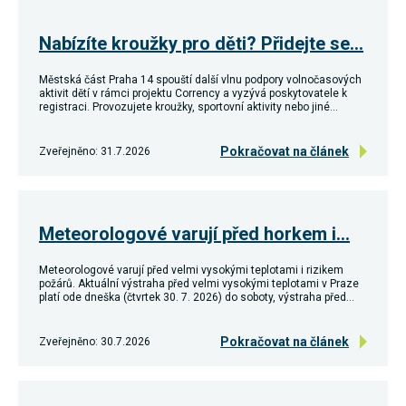
používání
analytických
Nabízíte kroužky pro děti? Přidejte se…
cookies ve
vztahu k Vaší
návštěvě,
Městská část Praha 14 spouští další vlnu podpory volnočasových
ztrácíme
aktivit dětí v rámci projektu Corrency a vyzývá poskytovatele k
možnost
registraci. Provozujete kroužky, sportovní aktivity nebo jiné…
analýzy
výkonu a
optimalizace
Pokračovat na článek
Zveřejněno: 31.7.2026
našich
opatření.
Personalizované
Meteorologové varují před horkem i…
soubory cookie
Používáme rovněž
Meteorologové varují před velmi vysokými teplotami i rizikem
soubory cookie a
požárů. Aktuální výstraha před velmi vysokými teplotami v Praze
další technologie,
platí ode dneška (čtvrtek 30. 7. 2026) do soboty, výstraha před…
abychom
přizpůsobili naše
webové stránky
Pokračovat na článek
Zveřejněno: 30.7.2026
potřebám a zájmům
našich návštěvníků.