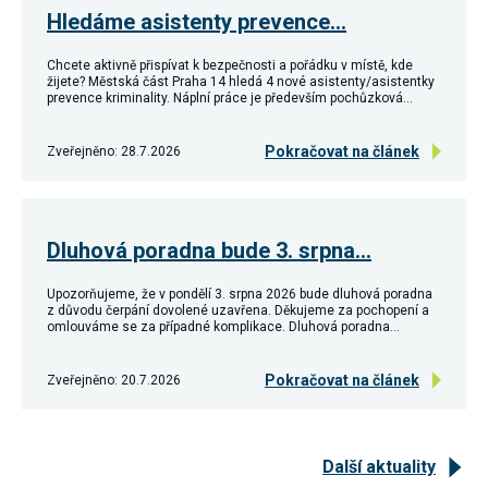
Reklamní
Hledáme asistenty prevence…
cookies
Reklamní cookies
Chcete aktivně přispívat k bezpečnosti a pořádku v místě, kde
používáme my
žijete? Městská část Praha 14 hledá 4 nové asistenty/asistentky
nebo naši partneři,
prevence kriminality. Náplní práce je především pochůzková…
abychom Vám
mohli zobrazit
vhodné obsahy
Pokračovat na článek
Zveřejněno: 28.7.2026
nebo reklamy jak na
našich stránkách,
tak na stránkách
třetích subjektů.
Díky tomu můžeme
vytvářet profily
Dluhová poradna bude 3. srpna…
založené na Vašich
zájmech, tak zvané
pseudonymizované
Upozorňujeme, že v pondělí 3. srpna 2026 bude dluhová poradna
z důvodu čerpání dovolené uzavřena. Děkujeme za pochopení a
profily. Na základě
omlouváme se za případné komplikace. Dluhová poradna…
těchto informací
není zpravidla
možná
Pokračovat na článek
Zveřejněno: 20.7.2026
bezprostřední
identifikace Vaší
osoby, protože jsou
používány pouze
pseudonymizované
Další aktuality
údaje. Pokud
nevyjádříte