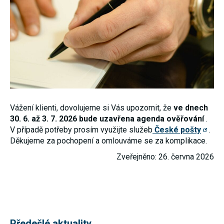
nezbytné pro
správné
fungování
webu a všech
funkcí, které
nabízí.
Nepožadujeme
Váš souhlas s
využitím
technických
cookies na
našem webu.
Z tohoto
Vážení klienti, dovolujeme si Vás upozornit, že
ve dnech
důvodu
technické
30. 6. až 3. 7. 2026 bude uzavřena agenda ověřování
.
cookies
V případě potřeby prosím využijte služeb
České pošty
.
nemohou být
Děkujeme za pochopení a omlouváme se za komplikace.
individuálně
deaktivovány
Zveřejněno: 26. června 2026
nebo
aktivovány.
Analytické
cookies
Analytické
Předešlé aktuality
cookies nám