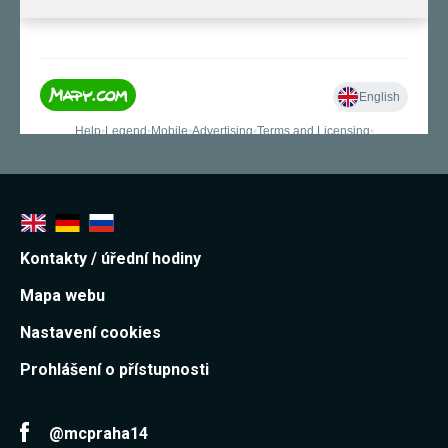
používání
analytických
cookies ve
vztahu k Vaší
návštěvě,
ztrácíme
možnost
analýzy
výkonu a
optimalizace
našich
opatření.
Personalizované
Kontakty / úřední hodiny
soubory cookie
Používáme rovněž
Mapa webu
soubory cookie a
další technologie,
Nastavení cookies
abychom
přizpůsobili naše
webové stránky
Prohlášení o přístupnosti
potřebám a zájmům
našich návštěvníků.
@mcpraha14