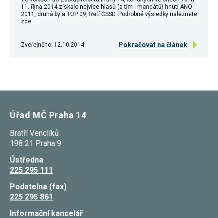
nezbytné pro
11. října 2014 získalo nejvíce hlasů (a tím i mandátů) hnutí ANO
správné
2011, druhá byla TOP 09, třetí ČSSD. Podrobné výsledky naleznete
fungování
zde.
webu a všech
funkcí, které
Pokračovat na článek
nabízí.
Zveřejněno: 12.10.2014
Nepožadujeme
Váš souhlas s
využitím
technických
cookies na
našem webu.
Z tohoto
důvodu
Úřad MČ Praha 14
technické
cookies
nemohou být
Bratří Venclíků
individuálně
198 21 Praha 9
deaktivovány
nebo
Ústředna
aktivovány.
225 295 111
Podatelna (fax)
Analytické
225 295 861
cookies
Analytické
Informační kancelář
cookies nám