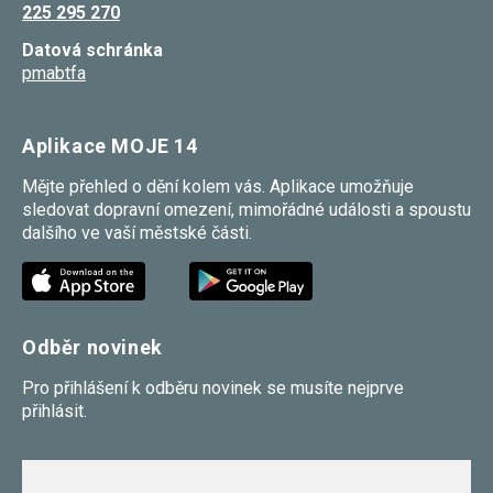
225 295 270
umožňují
měření
Datová schránka
výkonu
našeho webu
pmabtfa
a našich
reklamních
kampaní.
Jejich pomocí
Aplikace MOJE 14
určujeme
počet návštěv
Mějte přehled o dění kolem vás. Aplikace umožňuje
a zdroje
sledovat dopravní omezení, mimořádné události a spoustu
návštěv
našich
dalšího ve vaší městské části.
internetových
stránek. Data
získaná
pomocí těchto
cookies
zpracováváme
Odběr novinek
souhrnně,
bez použití
identifikátorů,
Pro přihlášení k odběru novinek se musíte nejprve
které ukazují
přihlásit.
na konkrétní
uživatelé
našeho webu.
Pokud
vypnete