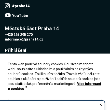
Reklamní
#praha14
cookies
Reklamní cookies
YouTube
používáme my
nebo naši partneři,
abychom Vám
mohli zobrazit
Městská část Praha 14
vhodné obsahy
+420 225 295 270
nebo reklamy jak na
našich stránkách,
informace@praha14.cz
tak na stránkách
třetích subjektů.
Přihlášení
Díky tomu můžeme
vytvářet profily
založené na Vašich
Uživatelské jméno
zájmech, tak zvané
Tento web používá soubory cookies. Používáním tohoto
pseudonymizované
webu souhlasíte s ukládáním a používáním nezbytných
profily. Na základě
souborů cookies. Zakliknutím tlačítka "Povolit vše" udělujete
těchto informací
Heslo
není zpravidla
souhlas k ukládání a používání i dalších souborů cookies jako
možná
jsou statistické, preferenční a marketingové.
Více informací
bezprostřední
o cookies
identifikace Vaší
Zapomenuté heslo
osoby, protože jsou
PŘIHLÁŠENÍ
Registrace
používány pouze
pseudonymizované
Nastavení
údaje. Pokud
nevyjádříte