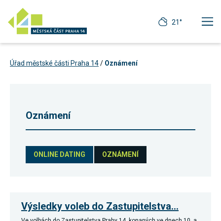
21°
Úřad městské části Praha 14
/
Oznámení
Oznámení
ONLINE DATING
OZNÁMENÍ
Technické
cookies
Výsledky voleb do Zastupitelstva…
Technické
cookies jsou
Ve volbách do Zastupitelstva Prahy 14, konaných ve dnech 10. a