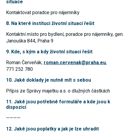
situace
umožňují
měření
Kontaktovat poradce pro nájemníky
výkonu
našeho webu
8. Na které instituci životní situaci řešit
a našich
reklamních
kampaní.
Kontaktní místo pro bydlení, poradce pro nájemníky, gen.
Jejich pomocí
Janouška 844, Praha 9
určujeme
počet návštěv
9. Kde, s kým a kdy životní situaci řešit
a zdroje
návštěv
našich
Roman Červeňák,
roman.cervenak@praha.eu
,
internetových
771 252 780
stránek. Data
získaná
10. Jaké doklady je nutné mít s sebou
pomocí těchto
cookies
Přípis ze Správy majetku a.s. o dlužných částkách
zpracováváme
souhrnně,
bez použití
11. Jaké jsou potřebné formuláře a kde jsou k
identifikátorů,
dispozici
které ukazují
na konkrétní
————
uživatelé
našeho webu.
12. Jaké jsou poplatky a jak je lze uhradit
Pokud
vypnete