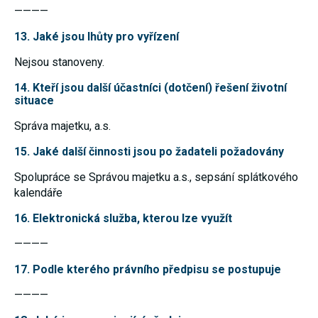
používání
————
analytických
cookies ve
13. Jaké jsou lhůty pro vyřízení
vztahu k Vaší
návštěvě,
Nejsou stanoveny.
ztrácíme
možnost
14. Kteří jsou další účastníci (dotčení) řešení životní
analýzy
situace
výkonu a
optimalizace
našich
Správa majetku, a.s.
opatření.
15. Jaké další činnosti jsou po žadateli požadovány
Spolupráce se Správou majetku a.s., sepsání splátkového
Personalizované
soubory cookie
kalendáře
Používáme rovněž
soubory cookie a
16. Elektronická služba, kterou lze využít
další technologie,
abychom
————
přizpůsobili naše
webové stránky
17. Podle kterého právního předpisu se postupuje
potřebám a zájmům
našich návštěvníků.
————