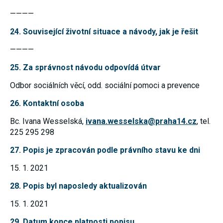
souhlas, nebudete
————
příjemcem obsahů
a reklam
24. Související životní situace a návody, jak je řešit
přizpůsobených
Vašim zájmům.
————
25. Za správnost návodu odpovídá útvar
Odbor sociálních věcí, odd. sociální pomoci a prevence
26. Kontaktní osoba
Bc. Ivana Wesselská,
ivana.wesselska@praha14.cz
, tel.
225 295 298
27. Popis je zpracován podle právního stavu ke dni
15. 1. 2021
28. Popis byl naposledy aktualizován
15. 1. 2021
29. Datum konce platnosti popisu