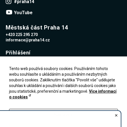
#praha14
YouTube
Městská část Praha 14
+420 225 295 270
informace@praha14.cz
Přihlášení
Uživatelské jméno
Tento web používá soubory cookies. Používáním tohoto
webu souhlasíte s ukládáním a používáním nezbytných
souborů cookies. Zakliknutím tlačítka "Povolit vše" udělujete
Heslo
souhlas k ukládání a používání i dalších souborů cookies jako
jsou statistické, preferenční a marketingové.
Více informací
o cookies
Zapomenuté heslo
PŘIHLÁŠENÍ
Registrace
Nastavení