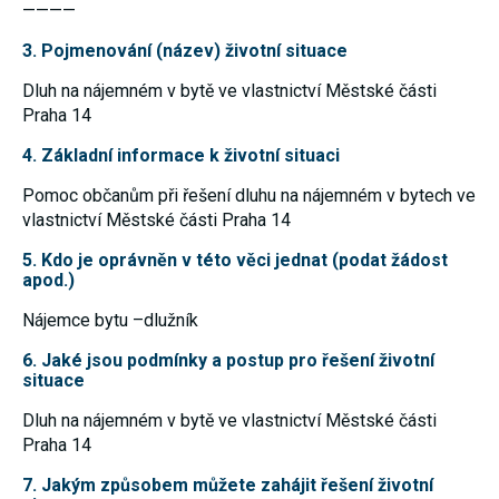
————
nezbytné pro
správné
3. Pojmenování (název) životní situace
fungování
webu a všech
funkcí, které
Dluh na nájemném v bytě ve vlastnictví Městské části
nabízí.
Praha 14
Nepožadujeme
Váš souhlas s
4. Základní informace k životní situaci
využitím
technických
cookies na
Pomoc občanům při řešení dluhu na nájemném v bytech ve
našem webu.
vlastnictví Městské části Praha 14
Z tohoto
důvodu
5. Kdo je oprávněn v této věci jednat (podat žádost
technické
apod.)
cookies
nemohou být
individuálně
Nájemce bytu –dlužník
deaktivovány
nebo
6. Jaké jsou podmínky a postup pro řešení životní
aktivovány.
situace
Dluh na nájemném v bytě ve vlastnictví Městské části
Analytické
Praha 14
cookies
Analytické
7. Jakým způsobem můžete zahájit řešení životní
cookies nám