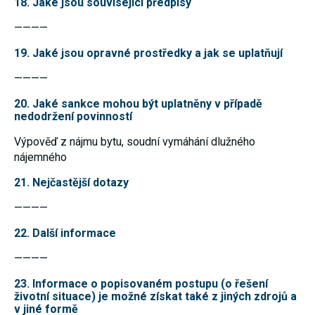
18. Jaké jsou související předpisy
Reklamní
cookies
————
Reklamní cookies
používáme my
19. Jaké jsou opravné prostředky a jak se uplatňují
nebo naši partneři,
abychom Vám
————
mohli zobrazit
vhodné obsahy
nebo reklamy jak na
20. Jaké sankce mohou být uplatněny v případě
našich stránkách,
nedodržení povinností
tak na stránkách
třetích subjektů.
Výpověď z nájmu bytu, soudní vymáhání dlužného
Díky tomu můžeme
nájemného
vytvářet profily
založené na Vašich
zájmech, tak zvané
21. Nejčastější dotazy
pseudonymizované
profily. Na základě
————
těchto informací
není zpravidla
22. Další informace
možná
bezprostřední
————
identifikace Vaší
osoby, protože jsou
používány pouze
23. Informace o popisovaném postupu (o řešení
pseudonymizované
životní situace) je možné získat také z jiných zdrojů a
údaje. Pokud
v jiné formě
nevyjádříte