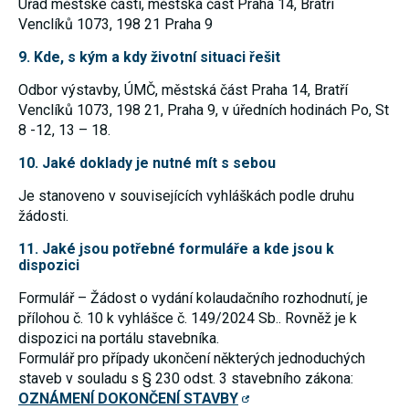
Úřad městské části, městská část Praha 14, Bratří
používání
Venclíků 1073, 198 21 Praha 9
analytických
cookies ve
9. Kde, s kým a kdy životní situaci řešit
vztahu k Vaší
návštěvě,
ztrácíme
Odbor výstavby, ÚMČ, městská část Praha 14, Bratří
možnost
Venclíků 1073, 198 21, Praha 9, v úředních hodinách Po, St
analýzy
8 -12, 13 – 18.
výkonu a
optimalizace
našich
10. Jaké doklady je nutné mít s sebou
opatření.
Je stanoveno v souvisejících vyhláškách podle druhu
žádosti.
Personalizované
soubory cookie
11. Jaké jsou potřebné formuláře a kde jsou k
Používáme rovněž
dispozici
soubory cookie a
další technologie,
Formulář – Žádost o vydání kolaudačního rozhodnutí, je
abychom
přílohou č. 10 k vyhlášce č. 149/2024 Sb.. Rovněž je k
přizpůsobili naše
webové stránky
dispozici na portálu stavebníka.
potřebám a zájmům
Formulář pro případy ukončení některých jednoduchých
našich návštěvníků.
staveb v souladu s § 230 odst. 3 stavebního zákona:
OZNÁMENÍ DOKONČENÍ STAVBY