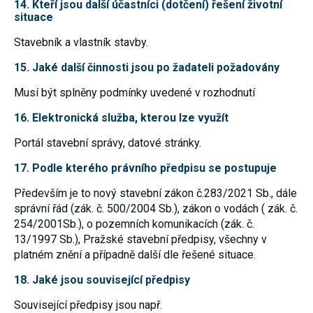
14. Kteří jsou další účastníci (dotčení) řešení životní
souhlas, nebudete
situace
příjemcem obsahů
a reklam
Stavebník a vlastník stavby.
přizpůsobených
Vašim zájmům.
15. Jaké další činnosti jsou po žadateli požadovány
Musí být splněny podmínky uvedené v rozhodnutí
16. Elektronická služba, kterou lze využít
Portál stavební správy, datové stránky.
17. Podle kterého právního předpisu se postupuje
Především je to nový stavební zákon č.283/2021 Sb., dále
správní řád (zák. č. 500/2004 Sb.), zákon o vodách ( zák. č.
254/2001Sb.), o pozemních komunikacích (zák. č.
13/1997 Sb.), Pražské stavební předpisy, všechny v
platném znění a případně další dle řešené situace.
18. Jaké jsou související předpisy
Související předpisy jsou např.