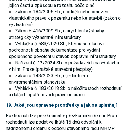
jejich částí a způsobu a rozsahu péče o ně
Zákon č. 184/2006 Sb., o odnětí nebo omezení
vlastnického práva k pozemku nebo ke stavbě (zákon o
vyvlastnění)
Zákon č. 416/2009 Sb., o urychlení výstavby
strategicky významné infrastruktury
Vyhláška č. 583/2020 Sb., kterou se stanoví
podrobnosti obsahu dokumentace pro vydání
společného povolení u staveb dopravní infrastruktury
Nařízení č. 12/2024 Sb., o požadavcích na výstavbu
v hl.m. Praze (pražské stavební předpisy)
Zákon č. 148/2023 Sb., o jednotném
enviromentálním stanovisku
Vyhláška č. 183/2018 Sb. o náležitostech rozhodnutí
a dalších opatření vodoprávního úřadu
19. Jaké jsou opravné prostředky a jak se uplatňují
Rozhodnutí lze přezkoumat v přezkumném řízení. Proti
rozhodnutí lze podat ve lhůtě 15 dnů odvolání k
nadřízenému orgánu k odboru stavebního řádu MHMP.