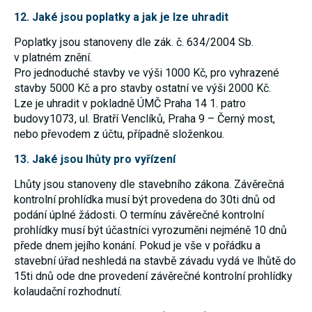
Reklamní
12. Jaké jsou poplatky a jak je lze uhradit
cookies
Reklamní cookies
Poplatky jsou stanoveny dle zák. č. 634/2004 Sb.
používáme my
nebo naši partneři,
v platném znění.
abychom Vám
Pro jednoduché stavby ve výši 1000 Kč, pro vyhrazené
mohli zobrazit
stavby 5000 Kč a pro stavby ostatní ve výši 2000 Kč.
vhodné obsahy
nebo reklamy jak na
Lze je uhradit v pokladně ÚMČ Praha 14 1. patro
našich stránkách,
budovy1073, ul. Bratří Venclíků, Praha 9 – Černý most,
tak na stránkách
nebo převodem z účtu, případně složenkou.
třetích subjektů.
Díky tomu můžeme
vytvářet profily
13. Jaké jsou lhůty pro vyřízení
založené na Vašich
zájmech, tak zvané
Lhůty jsou stanoveny dle stavebního zákona. Závěrečná
pseudonymizované
kontrolní prohlídka musí být provedena do 30ti dnů od
profily. Na základě
těchto informací
podání úplné žádosti. O termínu závěrečné kontrolní
není zpravidla
prohlídky musí být účastníci vyrozuměni nejméně 10 dnů
možná
přede dnem jejího konání. Pokud je vše v pořádku a
bezprostřední
identifikace Vaší
stavební úřad neshledá na stavbě závadu vydá ve lhůtě do
osoby, protože jsou
15ti dnů ode dne provedení závěrečné kontrolní prohlídky
používány pouze
pseudonymizované
kolaudační rozhodnutí.
údaje. Pokud
nevyjádříte