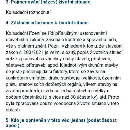
3. Pojmenování (název) životní situace
nezbytné pro
správné
Kolaudační rozhodnutí
fungování
webu a všech
funkcí, které
4. Základní informace k životní situaci
nabízí.
Nepožadujeme
Kolaudační řízení se řídí příslušnými ustanoveními
Váš souhlas s
stavebního zákona, zákona o kontrole a správního řádu,
využitím
technických
vše v platném znění. Pozn.: Vzhledem k tomu, že stavební
cookies na
zákon č. 283/2021 je velmi složitý, popis životních situací
našem webu.
nelze zpracovat na všechny druhy staveb, přístaveb,
Z tohoto
důvodu
nástaveb, přístaveb, apod. K jednotlivým druhům stavby
technické
se ještě přičleňují další faktory, které se závisí na
cookies
konkrétním umístění, druhu stavby, její velikosti, územním
nemohou být
individuálně
plánu, stanoviscích dotčených orgánů, vlivem stavby na
deaktivovány
životní prostředí, či zda se jedná o stavbu s velkým
nebo
aktivovány.
počtem účastníků (tj. s více než 30 účastníky), atd. Proto
byla zpracována pouze všeobecná životní situace v této
oblasti.
Analytické
cookies
5. Kdo je oprávněn v této věci jednat (podat žádost
Analytické
apod.)
cookies nám