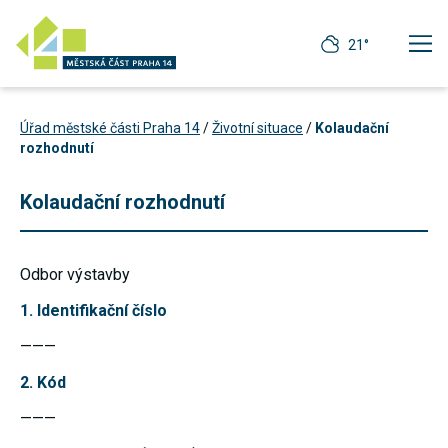
21°
Úřad městské části Praha 14
/
Životní situace
/
Kolaudační
rozhodnutí
Kolaudační rozhodnutí
Odbor výstavby
1. Identifikační číslo
———
2. Kód
Technické
cookies
———
Technické
cookies jsou