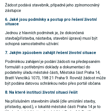
umožňují
Žádost podává stavebník, případně jeho zplnomocněný
měření
zástupce
výkonu
našeho webu
6. Jaké jsou podmínky a postup pro řešení životní
a našich
reklamních
situace
kampaní.
Jejich pomocí
Jednou z hlavních podmínek je, že dokončená
určujeme
stavba(přístavba, nástavba, stavební úprava) musí být
počet návštěv
a zdroje
schopná samostatného užívání.
návštěv
našich
7. Jakým způsobem zahájit řešení životní situace
internetových
stránek. Data
Podmínkou zahájení je podání žádosti na předepsaném
získaná
formuláři s potřebnými doklady a dokumentací do
pomocí těchto
cookies
podatelny úřadu městské části, Městská část Praha 14,
zpracováváme
Bratří Venclíků 1073, 198 21 Praha 9. Rovněž žádost může
souhrnně,
bez použití
být podána datovou schránkou nebo přes portál občana.
identifikátorů,
které ukazují
8. Na které instituci životní situaci řešit
na konkrétní
uživatelé
Na příslušném stavebním úřadě (dle umístění stavby,
našeho webu.
přístavby, apod.), v lokalitě městské části Praha 14 je to
Pokud
vypnete