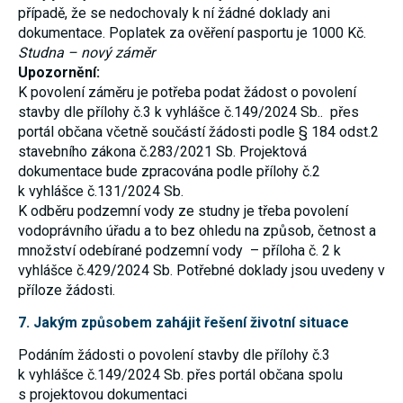
případě, že se nedochovaly k ní žádné doklady ani
používání
analytických
dokumentace. Poplatek za ověření pasportu je 1000 Kč.
cookies ve
Studna – nový záměr
vztahu k Vaší
návštěvě,
Upozornění:
ztrácíme
K povolení záměru je potřeba podat žádost o povolení
možnost
stavby dle přílohy č.3 k vyhlášce č.149/2024 Sb.. přes
analýzy
výkonu a
portál občana včetně součástí žádosti podle § 184 odst.2
optimalizace
stavebního zákona č.283/2021 Sb. Projektová
našich
dokumentace bude zpracována podle přílohy č.2
opatření.
k vyhlášce č.131/2024 Sb.
K odběru podzemní vody ze studny je třeba povolení
Personalizované
vodoprávního úřadu a to bez ohledu na způsob, četnost a
soubory cookie
množství odebírané podzemní vody – příloha č. 2 k
Používáme rovněž
vyhlášce č.429/2024 Sb. Potřebné doklady jsou uvedeny v
soubory cookie a
další technologie,
příloze žádosti.
abychom
přizpůsobili naše
7. Jakým způsobem zahájit řešení životní situace
webové stránky
potřebám a zájmům
Podáním žádosti o povolení stavby dle přílohy č.3
našich návštěvníků.
k vyhlášce č.149/2024 Sb. přes portál občana spolu
s projektovou dokumentaci