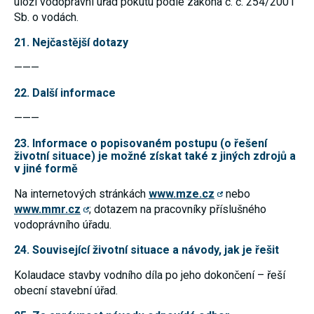
uloží vodoprávní úřad pokutu podle zákona č. č. 254/2001
Sb. o vodách.
21. Nejčastější dotazy
———
22. Další informace
———
23. Informace o popisovaném postupu (o řešení
životní situace) je možné získat také z jiných zdrojů a
v jiné formě
Na internetových stránkách
www.mze.cz
nebo
www.mmr.cz
; dotazem na pracovníky příslušného
vodoprávního úřadu.
24. Související životní situace a návody, jak je řešit
Kolaudace stavby vodního díla po jeho dokončení – řeší
obecní stavební úřad.