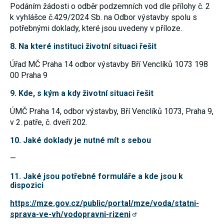
Podáním žádosti o odběr podzemních vod dle přílohy č. 2
Reklamní
cookies
k vyhlášce č.429/2024 Sb. na Odbor výstavby spolu s
Reklamní cookies
potřebnými doklady, které jsou uvedeny v příloze.
používáme my
nebo naši partneři,
8. Na které instituci životní situaci řešit
abychom Vám
mohli zobrazit
Úřad MČ Praha 14
odbor výstavby
vhodné obsahy
Bří Venclíků 1073
198
nebo reklamy jak na
00 Praha 9
našich stránkách,
tak na stránkách
9. Kde, s kým a kdy životní situaci řešit
třetích subjektů.
Díky tomu můžeme
ÚMČ Praha 14, odbor výstavby, Bří Venclíků 1073, Praha 9,
vytvářet profily
založené na Vašich
v 2. patře, č. dveří 202.
zájmech, tak zvané
pseudonymizované
10. Jaké doklady je nutné mít s sebou
profily. Na základě
těchto informací
—
není zpravidla
možná
11. Jaké jsou potřebné formuláře a kde jsou k
bezprostřední
identifikace Vaší
dispozici
osoby, protože jsou
používány pouze
https://mze.gov.cz/public/portal/mze/voda/statni-
pseudonymizované
sprava-ve-vh/vodopravni-rizeni
údaje. Pokud
nevyjádříte