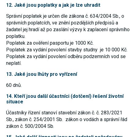
12. Jaké jsou poplatky a jak je lze uhradit
souhlas, nebudete
příjemcem obsahů
a reklam
Správní poplatek je určen dle zákona č. 634/2004 Sb., o
přizpůsobených
správních poplatcích, ve znění pozdějších předpisů a
Vašim zájmům.
žadatel jej hradí až po zaslání výzvy k zaplacení správního
poplatku.
Poplatek za ověření pasportu je 1000 Kč.
Poplatek za vydání povolení stavby studny je 10 000 Kč.
Poplatek za vydání povolení odběru podzemních vod se
neplatí.
13. Jaké jsou lhůty pro vyřízení
60 dnů.
14. Kteří jsou další účastníci (dotčení) řešení životní
situace
Účastníky řízení stanoví stavební zákon č. č. 283/2021
Sb., zákon č. 254/2001 Sb. zákon o vodách a správní řád
zákon č. 500/2004 Sb.