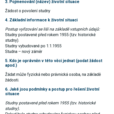
3. Pojmenování (název) životní situace
nezbytné pro
správné
Žádost o povolení studny
fungování
webu a všech
funkcí, které
4. Základní informace k životní situaci
nabízí.
Nepožadujeme
Postup vyřizování se liší na základě vstupních údajů:
Váš souhlas s
Studny postavené před rokem 1955 (tzv. historické
využitím
technických
studny).
cookies na
Studny vybudované po 1.1.1955
našem webu.
Studna – nový záměr
Z tohoto
důvodu
technické
5. Kdo je oprávněn v této věci jednat (podat žádost
cookies
apod.)
nemohou být
individuálně
Žádat může fyzická nebo právnická osoba, na základě
deaktivovány
žádosti.
nebo
aktivovány.
6. Jaké jsou podmínky a postup pro řešení životní
situace
Analytické
Studny postavené před rokem 1955 (tzv. historické
cookies
studny).
Analytické
cookies nám