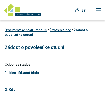
28°
Úřad městské části Praha 14
/
Životní situace
/
Žádost o
povolení ke studni
Žádost o povolení ke studni
Odbor výstavby
1. Identifikační číslo
———
2. Kód
Technické
cookies
———
Technické
cookies jsou