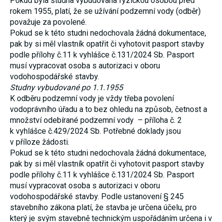
Pokud byla studna vybudována fyzickou osobou před
umožňují
rokem 1955, platí, že se užívání podzemní vody (odběr)
měření
považuje za povolené.
výkonu
našeho webu
Pokud se k této studni nedochovala žádná dokumentace,
a našich
pak by si měl vlastník opatřit či vyhotovit pasport stavby
reklamních
podle přílohy č.11 k vyhlášce č.131/2024 Sb. Pasport
kampaní.
Jejich pomocí
musí vypracovat osoba s autorizaci v oboru
určujeme
vodohospodářské stavby.
počet návštěv
a zdroje
Studny vybudované po 1.1.1955
návštěv
K odběru podzemní vody je vždy třeba povolení
našich
vodoprávního úřadu a to bez ohledu na způsob, četnost a
internetových
stránek. Data
množství odebírané podzemní vody – příloha č. 2
získaná
k vyhlášce č.429/2024 Sb. Potřebné doklady jsou
pomocí těchto
v příloze žádosti.
cookies
zpracováváme
Pokud se k této studni nedochovala žádná dokumentace,
souhrnně,
pak by si měl vlastník opatřit či vyhotovit pasport stavby
bez použití
identifikátorů,
podle přílohy č.11 k vyhlášce č.131/2024 Sb. Pasport
které ukazují
musí vypracovat osoba s autorizaci v oboru
na konkrétní
vodohospodářské stavby. Podle ustanovení § 245
uživatelé
našeho webu.
stavebního zákona platí, že stavba je určena účelu, pro
Pokud
který je svým stavebně technickým uspořádáním určena i v
vypnete