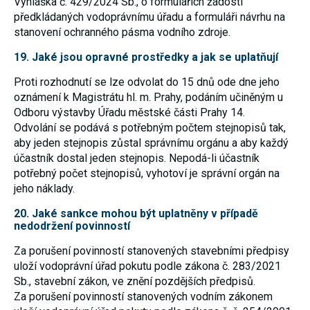
Vyhláška č. 429/2024 Sb., o formulářích žádostí
předkládaných vodoprávnímu úřadu a formuláři návrhu na
stanovení ochranného pásma vodního zdroje.
19. Jaké jsou opravné prostředky a jak se uplatňují
Proti rozhodnutí se lze odvolat do 15 dnů ode dne jeho
oznámení k Magistrátu hl. m. Prahy, podáním učiněným u
Odboru výstavby Úřadu městské části Prahy 14.
Odvolání se podává s potřebným počtem stejnopisů tak,
aby jeden stejnopis zůstal správnímu orgánu a aby každý
účastník dostal jeden stejnopis. Nepodá-li účastník
potřebný počet stejnopisů, vyhotoví je správní orgán na
jeho náklady.
20. Jaké sankce mohou být uplatněny v případě
nedodržení povinností
Za porušení povinností stanovených stavebními předpisy
uloží vodoprávní úřad pokutu podle zákona č. 283/2021
Sb., stavební zákon, ve znění pozdějších předpisů.
Za porušení povinností stanovených vodním zákonem