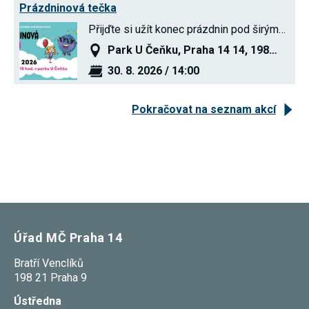
Prázdninová tečka
používání
analytických
Přijďte si užít konec prázdnin pod širým…
cookies ve
vztahu k Vaší
Park U Čeňku, Praha 14 14, 198…
návštěvě,
ztrácíme
30. 8. 2026 / 14:00
možnost
analýzy
výkonu a
Pokračovat na seznam akcí
optimalizace
našich
opatření.
Personalizované
soubory cookie
Používáme rovněž
soubory cookie a
další technologie,
abychom
Úřad MČ Praha 14
přizpůsobili naše
webové stránky
Bratří Venclíků
potřebám a zájmům
našich návštěvníků.
198 21 Praha 9
Ústředna