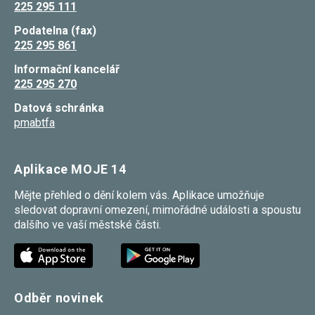
225 295 111
Reklamní
cookies
Podatelna (fax)
Reklamní cookies
225 295 861
používáme my
nebo naši partneři,
abychom Vám
Informační kancelář
mohli zobrazit
225 295 270
vhodné obsahy
nebo reklamy jak na
Datová schránka
našich stránkách,
pmabtfa
tak na stránkách
třetích subjektů.
Díky tomu můžeme
vytvářet profily
Aplikace MOJE 14
založené na Vašich
zájmech, tak zvané
pseudonymizované
Mějte přehled o dění kolem vás. Aplikace umožňuje
profily. Na základě
sledovat dopravní omezení, mimořádné události a spoustu
těchto informací
dalšího ve vaší městské části.
není zpravidla
možná
bezprostřední
identifikace Vaší
osoby, protože jsou
používány pouze
pseudonymizované
Odběr novinek
údaje. Pokud
nevyjádříte