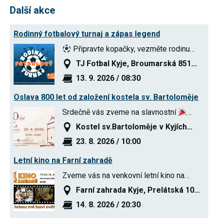
umožňují
Další akce
měření
výkonu
našeho webu
Rodinný fotbalový turnaj a zápas legend
a našich
reklamních
Připravte kopačky, vezměte rodinu…
kampaní.
Jejich pomocí
TJ Fotbal Kyje, Broumarská 851…
určujeme
počet návštěv
13. 9. 2026 / 08:30
a zdroje
návštěv
Oslava 800 let od založení kostela sv. Bartoloměje
našich
internetových
Srdečně vás zveme na slavnostní
…
stránek. Data
získaná
Kostel sv.Bartoloměje v Kyjích…
pomocí těchto
cookies
23. 8. 2026 / 10:00
zpracováváme
souhrnně,
Letní kino na Farní zahradě
bez použití
identifikátorů,
Zveme vás na venkovní letní kino na…
které ukazují
na konkrétní
Farní zahrada Kyje, Prelátská 10…
uživatelé
našeho webu.
14. 8. 2026 / 20:30
Pokud
vypnete