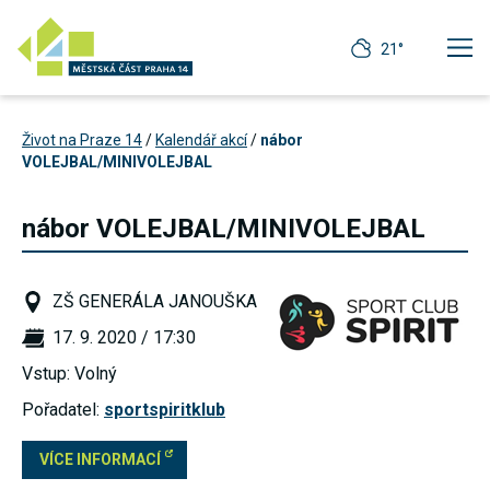
21°
Život na Praze 14
/
Kalendář akcí
/
nábor
VOLEJBAL/MINIVOLEJBAL
nábor VOLEJBAL/MINIVOLEJBAL
ZŠ GENERÁLA JANOUŠKA
17. 9. 2020 / 17:30
Vstup: Volný
Pořadatel:
sportspiritklub
Technické
cookies
VÍCE INFORMACÍ
Technické
cookies jsou