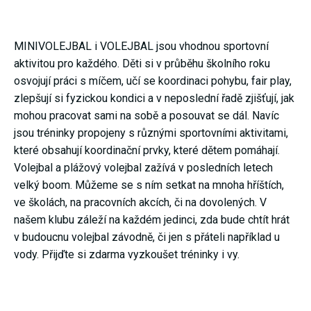
nezbytné pro
správné
fungování
webu a všech
MINIVOLEJBAL i VOLEJBAL jsou vhodnou sportovní
funkcí, které
aktivitou pro každého. Děti si v průběhu školního roku
nabízí.
Nepožadujeme
osvojují práci s míčem, učí se koordinaci pohybu, fair play,
Váš souhlas s
zlepšují si fyzickou kondici a v neposlední řadě zjišťují, jak
využitím
technických
mohou pracovat sami na sobě a posouvat se dál. Navíc
cookies na
našem webu.
jsou tréninky propojeny s různými sportovními aktivitami,
Z tohoto
které obsahují koordinační prvky, které dětem pomáhají.
důvodu
technické
Volejbal a plážový volejbal zažívá v posledních letech
cookies
velký boom. Můžeme se s ním setkat na mnoha hříštích,
nemohou být
individuálně
ve školách, na pracovních akcích, či na dovolených. V
deaktivovány
našem klubu záleží na každém jedinci, zda bude chtít hrát
nebo
aktivovány.
v budoucnu volejbal závodně, či jen s přáteli například u
vody. Přijďte si zdarma vyzkoušet tréninky i vy.
Analytické
cookies
Analytické
cookies nám