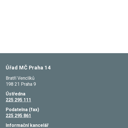
nezbytné pro
správné
fungování
webu a všech
funkcí, které
nabízí.
Nepožadujeme
Váš souhlas s
využitím
technických
cookies na
našem webu.
Z tohoto
důvodu
Úřad MČ Praha 14
technické
cookies
nemohou být
Bratří Venclíků
individuálně
198 21 Praha 9
deaktivovány
nebo
Ústředna
aktivovány.
225 295 111
Podatelna (fax)
Analytické
225 295 861
cookies
Analytické
Informační kancelář
cookies nám