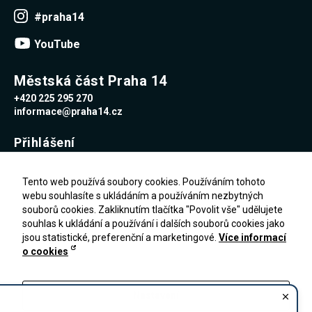
Reklamní
#praha14
cookies
Reklamní cookies
YouTube
používáme my
nebo naši partneři,
abychom Vám
mohli zobrazit
Městská část Praha 14
vhodné obsahy
+420 225 295 270
nebo reklamy jak na
našich stránkách,
informace@praha14.cz
tak na stránkách
třetích subjektů.
Přihlášení
Díky tomu můžeme
vytvářet profily
založené na Vašich
Uživatelské jméno
zájmech, tak zvané
Tento web používá soubory cookies. Používáním tohoto
pseudonymizované
webu souhlasíte s ukládáním a používáním nezbytných
profily. Na základě
souborů cookies. Zakliknutím tlačítka "Povolit vše" udělujete
těchto informací
Heslo
není zpravidla
souhlas k ukládání a používání i dalších souborů cookies jako
možná
jsou statistické, preferenční a marketingové.
Více informací
bezprostřední
o cookies
identifikace Vaší
Zapomenuté heslo
osoby, protože jsou
PŘIHLÁŠENÍ
Registrace
používány pouze
pseudonymizované
Nastavení
údaje. Pokud
nevyjádříte