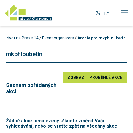
17°
Život na Praze 14
/
Event organizers
/
Archiv pro mkphloubetin
mkphloubetin
ZOBRAZIT PROBĚHLÉ AKCE
Seznam pořádaných
akcí
Technické
Žádné akce nenalezeny. Zkuste změnit Vaše
cookies
vyhledávání, nebo se vraťte zpět na
všechny akce
.
Technické
cookies jsou