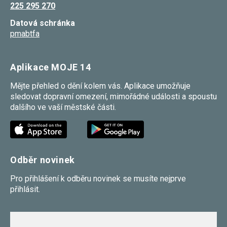
225 295 270
umožňují
měření
Datová schránka
výkonu
našeho webu
pmabtfa
a našich
reklamních
kampaní.
Jejich pomocí
Aplikace MOJE 14
určujeme
počet návštěv
Mějte přehled o dění kolem vás. Aplikace umožňuje
a zdroje
sledovat dopravní omezení, mimořádné události a spoustu
návštěv
našich
dalšího ve vaší městské části.
internetových
stránek. Data
získaná
pomocí těchto
cookies
zpracováváme
Odběr novinek
souhrnně,
bez použití
identifikátorů,
Pro přihlášení k odběru novinek se musíte nejprve
které ukazují
přihlásit.
na konkrétní
uživatelé
našeho webu.
Pokud
vypnete