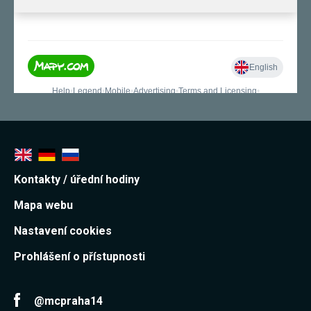
používání
analytických
cookies ve
vztahu k Vaší
návštěvě,
ztrácíme
možnost
analýzy
výkonu a
optimalizace
našich
opatření.
Personalizované
Kontakty / úřední hodiny
soubory cookie
Používáme rovněž
Mapa webu
soubory cookie a
další technologie,
Nastavení cookies
abychom
přizpůsobili naše
webové stránky
Prohlášení o přístupnosti
potřebám a zájmům
našich návštěvníků.
@mcpraha14