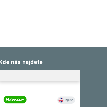
nezbytné pro
správné
fungování
webu a všech
funkcí, které
nabízí.
Nepožadujeme
Váš souhlas s
využitím
technických
cookies na
našem webu.
Z tohoto
důvodu
technické
cookies
Kde nás najdete
nemohou být
individuálně
deaktivovány
nebo
aktivovány.
Analytické
cookies
Analytické
cookies nám