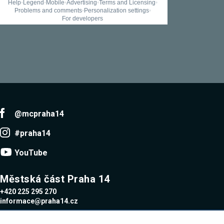
umožňují
měření
výkonu
našeho webu
a našich
reklamních
kampaní.
Jejich pomocí
určujeme
počet návštěv
a zdroje
návštěv
našich
internetových
@mcpraha14
stránek. Data
získaná
#praha14
pomocí těchto
cookies
zpracováváme
YouTube
souhrnně,
bez použití
identifikátorů,
Městská část Praha 14
které ukazují
na konkrétní
+420 225 295 270
uživatelé
informace@praha14.cz
našeho webu.
Pokud
vypnete