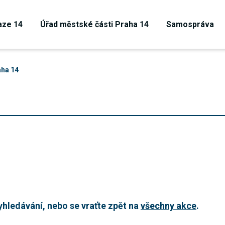
aze 14
Úřad městské části Praha 14
Samospráva
aha 14
Technické
hledávání, nebo se vraťte zpět na
všechny akce
.
cookies
Technické
cookies jsou