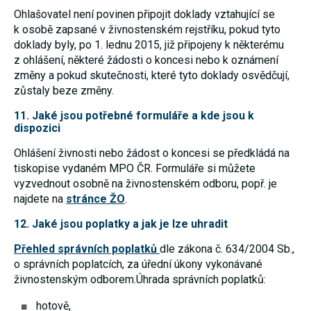
Ohlašovatel není povinen připojit doklady vztahující se
k osobě zapsané v živnostenském rejstříku, pokud tyto
doklady byly, po 1. lednu 2015, již připojeny k některému
z ohlášení, některé žádosti o koncesi nebo k oznámení
změny a pokud skutečnosti, které tyto doklady osvědčují,
zůstaly beze změny.
11. Jaké jsou potřebné formuláře a kde jsou k
dispozici
Ohlášení živnosti nebo žádost o koncesi se předkládá na
tiskopise vydaném MPO ČR. Formuláře si můžete
vyzvednout osobně na živnostenském odboru, popř. je
najdete na
stránce ŽO
.
12. Jaké jsou poplatky a jak je lze uhradit
Přehled správních poplatků
dle zákona č. 634/2004 Sb.,
o správních poplatcích, za úřední úkony vykonávané
živnostenským odborem.Úhrada správních poplatků:
hotově,