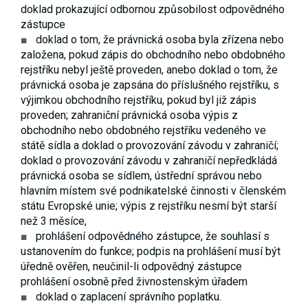
doklad prokazující odbornou způsobilost odpovědného
zástupce
doklad o tom, že právnická osoba byla zřízena nebo
založena, pokud zápis do obchodního nebo obdobného
rejstříku nebyl ještě proveden, anebo doklad o tom, že
právnická osoba je zapsána do příslušného rejstříku, s
výjimkou obchodního rejstříku, pokud byl již zápis
proveden; zahraniční právnická osoba výpis z
obchodního nebo obdobného rejstříku vedeného ve
státě sídla a doklad o provozování závodu v zahraničí;
doklad o provozování závodu v zahraničí nepředkládá
právnická osoba se sídlem, ústřední správou nebo
hlavním místem své podnikatelské činnosti v členském
státu Evropské unie; výpis z rejstříku nesmí být starší
než 3 měsíce,
prohlášení odpovědného zástupce, že souhlasí s
ustanovením do funkce; podpis na prohlášení musí být
úředně ověřen, neučinil-li odpovědný zástupce
prohlášení osobně před živnostenským úřadem
doklad o zaplacení správního poplatku.