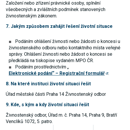
Založení nebo zřízení právnické osoby, splnění
používání
analytických
všeobecných a zvláštních podmínek stanovených
cookies ve
živnostenským zákonem.
vztahu k Vaší
návštěvě,
7. Jakým způsobem zahájit řešení životní situace
ztrácíme
možnost
analýzy
Podáním ohlášení živnosti nebo žádosti o koncesi u
výkonu a
optimalizace
živnostenského odboru nebo kontaktního místa veřejné
našich
správy. Ohlášení živnosti nebo žádost o koncesi se
opatření.
předkládá na tiskopise vydaném MPO ČR.
Podáním prostřednictvím „
Elektronické podání“ – Registrační formulář
.
Personalizované
soubory cookie
Používáme rovněž
8. Na které instituci životní situaci řešit
soubory cookie a
další technologie,
Úřad městské části Praha 14
Živnostenský odbor
abychom
přizpůsobili naše
9. Kde, s kým a kdy životní situaci řešit
webové stránky
potřebám a zájmům
Živnostenský odbor, Úřad m. č. Praha 14, Praha 9, Bratří
našich návštěvníků.
Venclíků 1072, 5. patro.