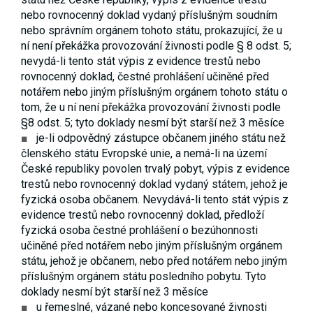
souhlas, nebudete
nebo rovnocenný doklad vydaný příslušným soudním
příjemcem obsahů
nebo správním orgánem tohoto státu, prokazující, že u
a reklam
přizpůsobených
ní není překážka provozování živnosti podle § 8 odst. 5;
Vašim zájmům.
nevydá-li tento stát výpis z evidence trestů nebo
rovnocenný doklad, čestné prohlášení učiněné před
notářem nebo jiným příslušným orgánem tohoto státu o
tom, že u ní není překážka provozování živnosti podle
§8 odst. 5; tyto doklady nesmí být starší než 3 měsíce
je-li odpovědný zástupce občanem jiného státu než
členského státu Evropské unie, a nemá-li na území
České republiky povolen trvalý pobyt, výpis z evidence
trestů nebo rovnocenný doklad vydaný státem, jehož je
fyzická osoba občanem. Nevydává-li tento stát výpis z
evidence trestů nebo rovnocenný doklad, předloží
fyzická osoba čestné prohlášení o bezúhonnosti
učiněné před notářem nebo jiným příslušným orgánem
státu, jehož je občanem, nebo před notářem nebo jiným
příslušným orgánem státu posledního pobytu. Tyto
doklady nesmí být starší než 3 měsíce
u řemeslné, vázané nebo koncesované živnosti