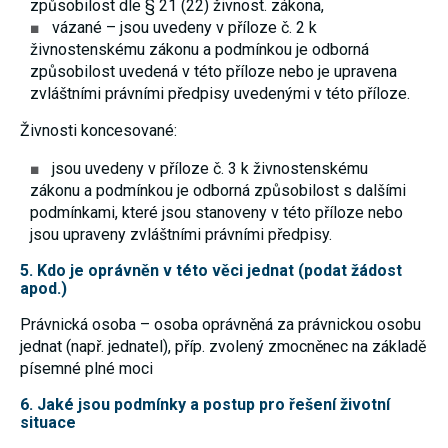
způsobilost dle § 21 (22) živnost. zákona,
umožňují
vázané – jsou uvedeny v příloze č. 2 k
měření
výkonu
živnostenskému zákonu a podmínkou je odborná
našeho webu
způsobilost uvedená v této příloze nebo je upravena
a našich
zvláštními právními předpisy uvedenými v této příloze.
reklamních
kampaní.
Jejich pomocí
Živnosti koncesované:
určujeme
počet návštěv
jsou uvedeny v příloze č. 3 k živnostenskému
a zdroje
zákonu a podmínkou je odborná způsobilost s dalšími
návštěv
našich
podmínkami, které jsou stanoveny v této příloze nebo
internetových
jsou upraveny zvláštními právními předpisy.
stránek. Data
získaná
5. Kdo je oprávněn v této věci jednat (podat žádost
pomocí těchto
cookies
apod.)
zpracováváme
souhrnně,
Právnická osoba – osoba oprávněná za právnickou osobu
bez použití
jednat (např. jednatel), příp. zvolený zmocněnec na základě
identifikátorů,
které ukazují
písemné plné moci
na konkrétní
uživatelé
6. Jaké jsou podmínky a postup pro řešení životní
našeho webu.
situace
Pokud
vypnete