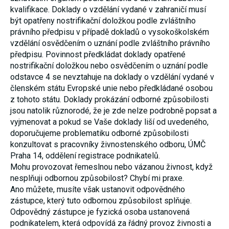
kvalifikace. Doklady o vzdělání vydané v zahraničí musí
být opatřeny nostrifikační doložkou podle zvláštního
právního předpisu v případě dokladů o vysokoškolském
vzdělání osvědčením o uznání podle zvláštního právního
předpisu. Povinnost předkládat doklady opatřené
nostrifikační doložkou nebo osvědčením o uznání podle
odstavce 4 se nevztahuje na doklady o vzdělání vydané v
členském státu Evropské unie nebo předkládané osobou
z tohoto státu. Doklady prokázání odborné způsobilosti
jsou natolik různorodé, že je zde nelze podrobně popsat a
vyjmenovat a pokud se Vaše doklady liší od uvedeného,
doporučujeme problematiku odborné způsobilosti
konzultovat s pracovníky živnostenského odboru, ÚMČ
Praha 14, oddělení registrace podnikatelů.
Mohu provozovat řemeslnou nebo vázanou živnost, když
nesplňuji odbornou způsobilost? Chybí mi praxe.
Ano můžete, musíte však ustanovit odpovědného
zástupce, který tuto odbornou způsobilost splňuje.
Odpovědný zástupce je fyzická osoba ustanovená
podnikatelem, která odpovídá za řádný provoz živnosti a