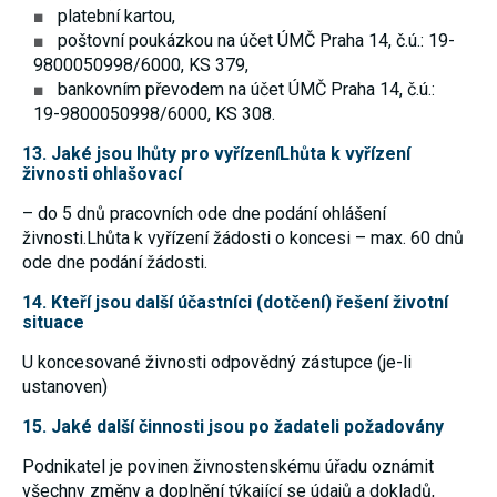
platební kartou,
poštovní poukázkou na účet ÚMČ Praha 14, č.ú.: 19-
9800050998/6000, KS 379,
bankovním převodem na účet ÚMČ Praha 14, č.ú.:
19-9800050998/6000, KS 308.
13. Jaké jsou lhůty pro vyřízeníLhůta k vyřízení
živnosti ohlašovací
– do 5 dnů pracovních ode dne podání ohlášení
živnosti.Lhůta k vyřízení žádosti o koncesi
– max. 60 dnů
ode dne podání žádosti.
14. Kteří jsou další účastníci (dotčení) řešení životní
situace
U koncesované živnosti odpovědný zástupce (je-li
ustanoven)
15. Jaké další činnosti jsou po žadateli požadovány
Podnikatel je povinen živnostenskému úřadu oznámit
všechny změny a doplnění týkající se údajů a dokladů,