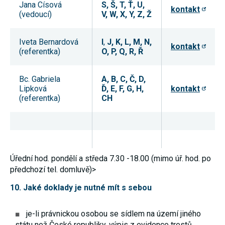
Jana Císová
S, Š, T, Ť, U,
Reklamní
kontakt
(vedoucí)
V, W, X, Y, Z, Ž
cookies
Reklamní cookies
používáme my
nebo naši partneři,
Iveta Bernardová
I
,
J, K, L, M, N,
kontakt
abychom Vám
(referentka)
O, P, Q, R, Ř
mohli zobrazit
vhodné obsahy
nebo reklamy jak na
Bc. Gabriela
A, B, C, Č, D,
našich stránkách,
Lipková
Ď, E, F, G, H,
tak na stránkách
kontakt
třetích subjektů.
(referentka)
CH
Díky tomu můžeme
vytvářet profily
založené na Vašich
zájmech, tak zvané
pseudonymizované
profily. Na základě
těchto informací
Úřední hod. pondělí a středa 7.30 -18.00 (mimo úř. hod. po
není zpravidla
možná
předchozí tel. domluvě)>
bezprostřední
identifikace Vaší
10. Jaké doklady je nutné mít s sebou
osoby, protože jsou
používány pouze
pseudonymizované
je-li právnickou osobou se sídlem na území jiného
údaje. Pokud
státu než České republiky, výpis z evidence trestů
nevyjádříte