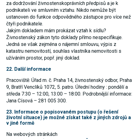
za dodržování živnostenskoprávních předpisů a je k
podnikateli ve smluvním vztahu. Nikdo nemůže být
ustanoven do funkce odpovědného zástupce pro více než
čtyři podnikatele.
Jakým dokladem mám prokázat vztah k sídlu?
Živnostenský zákon tyto doklady přímo nespecifikuje.
Jedná se však zejména o nájemní smlouvu, výpis z
katastru nemovitostí, souhlas vlastníka nemovitosti s
užíváním prostor, popř. jiný doklad.
22. Další informace
Pracoviště: Úřad m. č. Praha 14, živnostenský odbor, Praha
9, Bratří Venclíků 1072, 5. patro. Úřední hodiny : pondělí a
středa 7:30 – 12:00, 13:00 – 18:00. Podrobnější informace:
Jana Císová – 281 005 300.
23. Informace o popisovaném postupu (o řešení
životní situace) je možné získat také z jiných zdrojů a
v jiné formě
Na webových stránkách