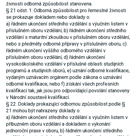
živnosti odborná způsobilost stanovena.
§ 21 odst. 1: Odborná způsobilost pro řemeslné živnosti
se prokazuje dokladem nebo doklady o:
a) řádném ukončení středního vzdělání s výučním listem v
příslušném oboru vzdělání,
b) řádném ukončení středního
vzdělání s maturitní zkouškou v příslušném oboru vzdělání,
nebo s předměty odborné přípravy v příslušném oboru,
c)
řádném ukončení vyššího odborného vzdělání v
příslušném oboru vzdělání,
d) řádném ukončení
vysokoškolského vzdělání v příslušné oblasti studijních
programů a studijních oborů,
e) uznání odborné kvalifikace,
vydaným uznávacím orgánem podle zákona o uznávání
odborné kvalifikace, nebo
f) získání všech profesních
kvalifikací tak, jak jsou pro odpovídající povolání stanoveny
v Národní soustavě kvalifikací.
§ 22: Doklady prokazující odbornou způsobilost podle §
21 mohou být nahrazeny doklady o:
a) řádném ukončení středního vzdělání s výučním listem v
příbuzném oboru vzdělání a dokladem o vykonání
jednoroční praxe v oboru,
b) řádném ukončení středního