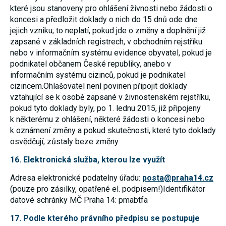
které jsou stanoveny pro ohlášení živnosti nebo žádosti o
koncesi a předložit doklady o nich do 15 dnů ode dne
jejich vzniku; to neplatí, pokud jde o změny a doplnění již
zapsané v základních registrech, v obchodním rejstříku
nebo v informačním systému evidence obyvatel, pokud je
podnikatel občanem České republiky, anebo v
informačním systému cizinců, pokud je podnikatel
cizincem.Ohlašovatel není povinen připojit doklady
vztahující se k osobě zapsané v živnostenském rejstříku,
pokud tyto doklady byly, po 1. lednu 2015, již připojeny
k některému z ohlášení, některé žádosti o koncesi nebo
k oznámení změny a pokud skutečnosti, které tyto doklady
osvědčují, zůstaly beze změny.
16. Elektronická služba, kterou lze využít
Adresa elektronické podatelny úřadu:
posta@praha14.cz
(pouze pro zásilky, opatřené el. podpisem!)Identifikátor
datové schránky MČ Praha 14: pmabtfa
17. Podle kterého právního předpisu se postupuje