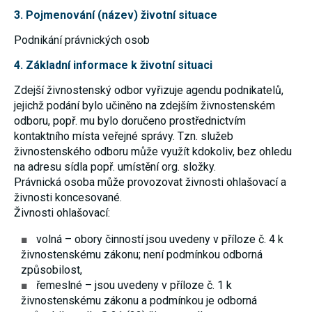
nezbytné pro
3. Pojmenování (název) životní situace
správné
fungování
Podnikání právnických osob
webu a všech
funkcí, které
4. Základní informace k životní situaci
nabízí.
Nepožadujeme
Váš souhlas s
Zdejší živnostenský odbor vyřizuje agendu podnikatelů,
využitím
jejichž podání bylo učiněno na zdejším živnostenském
technických
odboru, popř. mu bylo doručeno prostřednictvím
cookies na
našem webu.
kontaktního místa veřejné správy. Tzn. služeb
Z tohoto
živnostenského odboru může využít kdokoliv, bez ohledu
důvodu
technické
na adresu sídla popř. umístění org. složky.
cookies
Právnická osoba může provozovat živnosti ohlašovací a
nemohou být
živnosti koncesované.
individuálně
deaktivovány
Živnosti ohlašovací:
nebo
aktivovány.
volná – obory činností jsou uvedeny v příloze č. 4 k
živnostenskému zákonu; není podmínkou odborná
způsobilost,
Analytické
řemeslné – jsou uvedeny v příloze č. 1 k
cookies
Analytické
živnostenskému zákonu a podmínkou je odborná
cookies nám