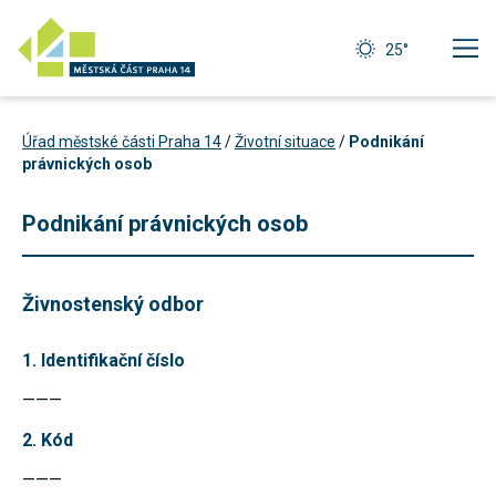
25°
Úřad městské části Praha 14
/
Životní situace
/
Podnikání
právnických osob
Podnikání právnických osob
Živnostenský odbor
1. Identifikační číslo
———
Technické
2. Kód
cookies
Technické
———
cookies jsou