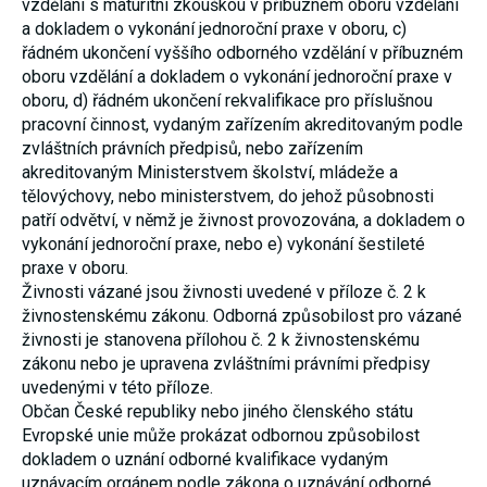
vzdělání s maturitní zkouškou v příbuzném oboru vzdělání
a dokladem o vykonání jednoroční praxe v oboru,
c)
řádném ukončení vyššího odborného vzdělání v příbuzném
oboru vzdělání a dokladem o vykonání jednoroční praxe v
oboru,
d) řádném ukončení rekvalifikace pro příslušnou
pracovní činnost, vydaným zařízením akreditovaným podle
zvláštních právních předpisů, nebo zařízením
akreditovaným Ministerstvem školství, mládeže a
tělovýchovy, nebo ministerstvem, do jehož působnosti
patří odvětví, v němž je živnost provozována, a dokladem o
vykonání jednoroční praxe, nebo
e) vykonání šestileté
praxe v oboru.
Živnosti vázané jsou živnosti uvedené v příloze č. 2 k
živnostenskému zákonu. Odborná způsobilost pro vázané
živnosti je stanovena přílohou č. 2 k živnostenskému
zákonu nebo je upravena zvláštními právními předpisy
uvedenými v této příloze.
Občan České republiky nebo jiného členského státu
Evropské unie může prokázat odbornou způsobilost
dokladem o uznání odborné kvalifikace vydaným
uznávacím orgánem podle zákona o uznávání odborné