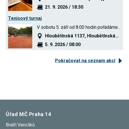
Reklamní
21. 9. 2026 / 18:30
cookies
Reklamní cookies
Tenisový turnaj
používáme my
nebo naši partneři,
V sobotu 5. září od 8.00 hodin pořádáme…
abychom Vám
mohli zobrazit
Hloubětínská 1137, Hloubětínská…
vhodné obsahy
nebo reklamy jak na
5. 9. 2026 / 08:00
našich stránkách,
tak na stránkách
třetích subjektů.
Díky tomu můžeme
Pokračovat na seznam akcí
vytvářet profily
založené na Vašich
zájmech, tak zvané
pseudonymizované
profily. Na základě
těchto informací
není zpravidla
možná
bezprostřední
identifikace Vaší
osoby, protože jsou
Úřad MČ Praha 14
používány pouze
pseudonymizované
údaje. Pokud
Bratří Venclíků
nevyjádříte