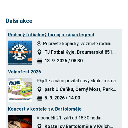
používání
analytických
cookies ve
vztahu k Vaší
Další akce
návštěvě,
ztrácíme
možnost
Rodinný fotbalový turnaj a zápas legend
analýzy
výkonu a
Připravte kopačky, vezměte rodinu…
optimalizace
našich
TJ Fotbal Kyje, Broumarská 851…
opatření.
13. 9. 2026 / 08:30
Volnofest 2026
Personalizované
soubory cookie
Přijďte s námi přivítat nový školní rok na…
Používáme rovněž
soubory cookie a
park U Čeňku, Černý Most, Park…
další technologie,
abychom
5. 9. 2026 / 14:00
přizpůsobili naše
webové stránky
Koncert v kostele sv. Bartoloměje
potřebám a zájmům
našich návštěvníků.
V pondělí 21. září od 18.30 hodin…
Kostel sv.Bartoloměje v Kyjích…