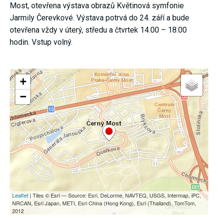
Most, otevřena výstava obrazů Květinová symfonie
umožňují
měření
Jarmily Čerevkové. Výstava potrvá do 24. září a bude
výkonu
otevřena vždy v úterý, středu a čtvrtek 14.00 – 18.00
našeho webu
a našich
hodin. Vstup volný.
reklamních
kampaní.
Jejich pomocí
určujeme
počet návštěv
a zdroje
návštěv
našich
internetových
stránek. Data
získaná
pomocí těchto
cookies
zpracováváme
souhrnně,
bez použití
identifikátorů,
které ukazují
na konkrétní
uživatelé
našeho webu.
Pokud
vypnete