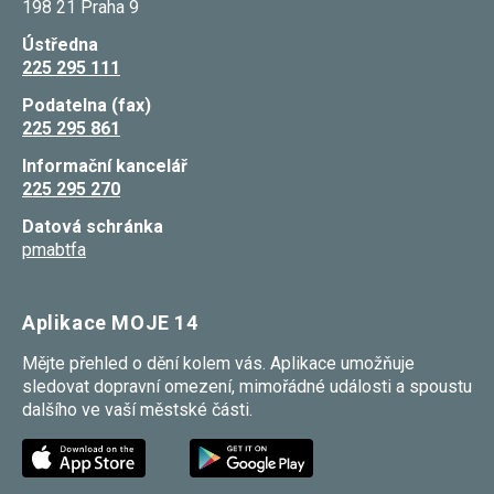
198 21 Praha 9
souhlas, nebudete
příjemcem obsahů
Ústředna
a reklam
225 295 111
přizpůsobených
Vašim zájmům.
Podatelna (fax)
225 295 861
Informační kancelář
225 295 270
Datová schránka
pmabtfa
Aplikace MOJE 14
Mějte přehled o dění kolem vás. Aplikace umožňuje
sledovat dopravní omezení, mimořádné události a spoustu
dalšího ve vaší městské části.