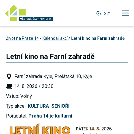
22°
Život na Praze 14
/
Kalendář akcí
/
Letní kino na Farní zahradě
Letní kino na Farní zahradě
Farní zahrada Kyje, Prelátská 10, Kyje
14. 8. 2026 / 20:30
Vstup: Volný
Typ akce:
KULTURA
SENIOŘI
Pořadatel:
Praha 14 je kulturní
Technické
cookies
Technické
cookies jsou