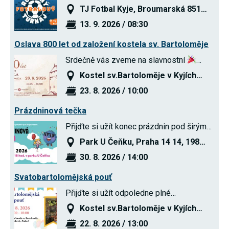
používání
TJ Fotbal Kyje, Broumarská 851…
analytických
cookies ve
13. 9. 2026 / 08:30
vztahu k Vaší
návštěvě,
Oslava 800 let od založení kostela sv. Bartoloměje
ztrácíme
možnost
Srdečně vás zveme na slavnostní
…
analýzy
výkonu a
Kostel sv.Bartoloměje v Kyjích…
optimalizace
našich
23. 8. 2026 / 10:00
opatření.
Prázdninová tečka
Přijďte si užít konec prázdnin pod širým…
Personalizované
soubory cookie
Park U Čeňku, Praha 14 14, 198…
Používáme rovněž
soubory cookie a
30. 8. 2026 / 14:00
další technologie,
abychom
Svatobartolomějská pouť
přizpůsobili naše
webové stránky
Přijďte si užít odpoledne plné…
potřebám a zájmům
našich návštěvníků.
Kostel sv.Bartoloměje v Kyjích…
22. 8. 2026 / 13:00