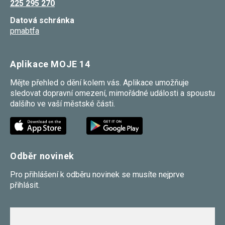
225 295 270
souhlas, nebudete
příjemcem obsahů
Datová schránka
a reklam
pmabtfa
přizpůsobených
Vašim zájmům.
Aplikace MOJE 14
Mějte přehled o dění kolem vás. Aplikace umožňuje
sledovat dopravní omezení, mimořádné události a spoustu
dalšího ve vaší městské části.
Odběr novinek
Pro přihlášení k odběru novinek se musíte nejprve
přihlásit.