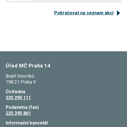
Reklamní
cookies
Pokračovat na seznam akcí
Reklamní cookies
používáme my
nebo naši partneři,
abychom Vám
mohli zobrazit
vhodné obsahy
nebo reklamy jak na
našich stránkách,
tak na stránkách
třetích subjektů.
Díky tomu můžeme
vytvářet profily
Úřad MČ Praha 14
založené na Vašich
zájmech, tak zvané
Bratří Venclíků
pseudonymizované
profily. Na základě
198 21 Praha 9
těchto informací
není zpravidla
Ústředna
možná
225 295 111
bezprostřední
identifikace Vaší
Podatelna (fax)
osoby, protože jsou
225 295 861
používány pouze
pseudonymizované
údaje. Pokud
Informační kancelář
nevyjádříte