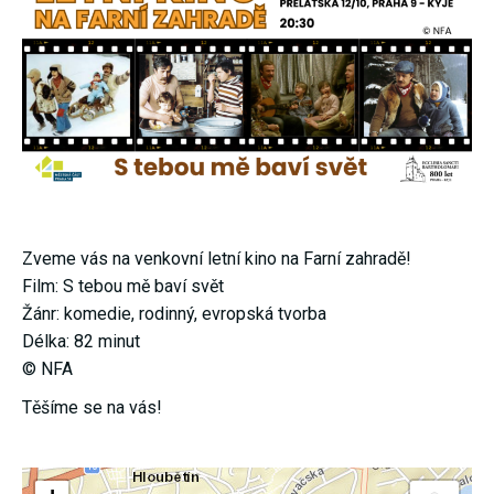
nezbytné pro
správné
fungování
webu a všech
funkcí, které
nabízí.
Nepožadujeme
Váš souhlas s
využitím
technických
cookies na
našem webu.
Z tohoto
důvodu
Zveme vás na venkovní letní kino na Farní zahradě!
technické
cookies
Film: S tebou mě baví svět
nemohou být
Žánr: komedie, rodinný, evropská tvorba
individuálně
deaktivovány
Délka: 82 minut
nebo
aktivovány.
© NFA
Těšíme se na vás!
Analytické
cookies
Analytické
cookies nám