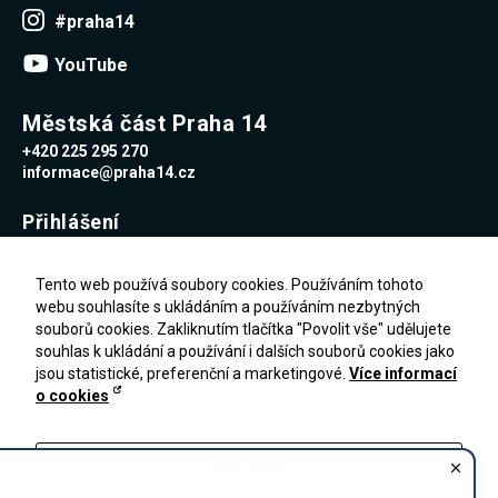
#praha14
YouTube
Městská část Praha 14
+420 225 295 270
informace@praha14.cz
Přihlášení
Uživatelské jméno
Tento web používá soubory cookies. Používáním tohoto
webu souhlasíte s ukládáním a používáním nezbytných
souborů cookies. Zakliknutím tlačítka "Povolit vše" udělujete
Heslo
souhlas k ukládání a používání i dalších souborů cookies jako
jsou statistické, preferenční a marketingové.
Více informací
o cookies
Zapomenuté heslo
PŘIHLÁŠENÍ
Registrace
Nastavení