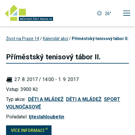
26°
Život na Praze 14
/
Kalendář akcí
/
Příměstský tenisový tábor II.
Příměstský tenisový tábor II.
27. 8. 2017 / 14:00 - 1. 9. 2017
Vstup: 3900 Kč
Typ akce:
DĚTI A MLÁDEŽ
DĚTI A MLÁDEŽ
SPORT
VOLNOČASOVÉ
Pořadatel:
tjteslahloubetin
Technické
cookies
Technické
VÍCE INFORMACÍ
cookies jsou