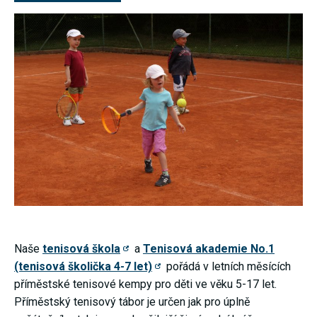
nezbytné pro
správné
fungování
webu a všech
funkcí, které
nabízí.
Nepožadujeme
Váš souhlas s
využitím
technických
cookies na
našem webu.
Z tohoto
důvodu
technické
cookies
nemohou být
individuálně
deaktivovány
nebo
aktivovány.
Naše
tenisová škola
a
Tenisová akademie No.1
(tenisová školička 4-7 let)
pořádá v letních měsících
Analytické
příměstské tenisové kempy pro děti ve věku 5-17 let.
cookies
Příměstský tenisový tábor je určen jak pro úplně
Analytické
cookies nám