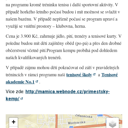
na programu kromě tréninku tenisu i další sportovní aktivity. V
používání
analytických
případě horkého letního počasí budou i mít možnost se svlažit v
cookies ve
vztahu k Vaší
našem bazénu. V případě nepřízně počasí se program upraví a
návštěvě,
využijí se vnitřní prostory – klubovna, herna.
ztrácíme
možnost
Cena je 3.900 Kč, zahrnuje jídlo, pití, trenéry a tenisové kurty. V
analýzy
výkonu a
poledne budou mít děti zajištěny oběd (po-pá) a přes den drobné
optimalizace
občerstvení včetně pití.Program kempu probíhá pod dohledem
našich
opatření.
našich kvalifikovaných trenérů.
V případě zájmu mohou děti pokračovat od září v pravidelných
Personalizované
tenisové školy
Tenisové
trénincích v rámci programu naší
a
soubory cookie
akademie No.1
.
Používáme rovněž
soubory cookie a
další technologie,
Více zde:
http://mamica.webnode.cz/primestsky-
abychom
kemp/
přizpůsobili naše
webové stránky
potřebám a zájmům
našich návštěvníků.