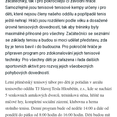
začátečníky, tak i pro pokročilejší či závodní hráče.
umožňují
Samozřejmě jsou tenisové tenisové kempy určeny i pro
měření
výkonu
děti, které nejsou členy našeho oddílu a popřípadě tenis
našeho webu
ještě nehrají. Hráči jsou rozděleni podle věku a dosažené
a našich
reklamních
úrovně tenisových dovedností, tak aby tréninky byly
kampaní.
Jejich pomocí
maximálně přínosné pro všechny. Začátečníci se seznámí
určujeme
se základy tenisu a budou si moci udělat představu, zda
počet návštěv
a zdroje
by je tenis bavil i do budoucna. Pro pokročilé hráče je
návštěv
připraven program pro zdokonalování jejich tenisové
našich
internetových
techniky. Pro všechny děti je zařazena i řada dalších
stránek. Data
sportovních aktivit pro rozvoj jejich všeobecných
získaná
pomocí těchto
pohybových dovedností.
cookies
zpracováváme
Letní příměstský tenisový tábor pro děti je pořádán v areálu
souhrnně,
bez použití
tenisového oddílu TJ Slavoj Tesla Hloubětín, z.s., kde se nachází
identifikátorů,
5 venkovních antukových dvorců, tréninková stěna, hřiště na
které ukazují
na konkrétní
míčové hry, kompletní sociální zázemí, klubovna a herna
uživatelé
stolního tenisu. Denní program bude od neděle 14:00 a dále od
našeho webu.
Pokud
pondělí do pátku od 8:00 hodin do 16:00 hodin. Děti budou mít
vypnete