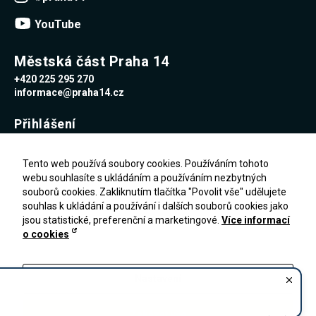
YouTube
Městská část Praha 14
+420 225 295 270
informace@praha14.cz
Přihlášení
Uživatelské jméno
Tento web používá soubory cookies. Používáním tohoto
webu souhlasíte s ukládáním a používáním nezbytných
souborů cookies. Zakliknutím tlačítka "Povolit vše" udělujete
Heslo
souhlas k ukládání a používání i dalších souborů cookies jako
jsou statistické, preferenční a marketingové.
Více informací
o cookies
Zapomenuté heslo
PŘIHLÁŠENÍ
Registrace
Nastavení
Zakázat vše