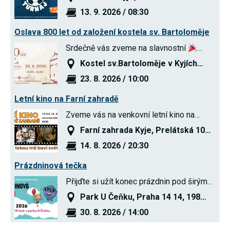
souhlas, nebudete
13. 9. 2026 / 08:30
příjemcem obsahů
a reklam
Oslava 800 let od založení kostela sv. Bartoloměje
přizpůsobených
Vašim zájmům.
Srdečně vás zveme na slavnostní
…
Kostel sv.Bartoloměje v Kyjích…
23. 8. 2026 / 10:00
Letní kino na Farní zahradě
Zveme vás na venkovní letní kino na…
Farní zahrada Kyje, Prelátská 10…
14. 8. 2026 / 20:30
Prázdninová tečka
Přijďte si užít konec prázdnin pod širým…
Park U Čeňku, Praha 14 14, 198…
30. 8. 2026 / 14:00