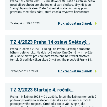
Praha, 19. červen 2023 – V městské části Praha 14 vzniká zcela
umožňují
nová síť přechodů pro chodce s reflexní složkou, díky níž jsou
měření
"zebry" lépe viditelné. Praha 14 se tak stala historicky první
výkonu
pražskou městskou částí, která začala zvyšovat bezpečnost…
našeho webu
a našich
reklamních
Pokračovat na článek
Zveřejněno: 19.6.2023
kampaní.
Jejich pomocí
určujeme
počet návštěv
TZ 4/2023 Praha 14 oslaví Světový…
a zdroje
návštěv
našich
Praha, 2. června 2023 – Ekologii se Praha 14 věnuje průběžně
během celého roku. Na dubnové oslavy Dne Země nyní naváže
internetových
další série aktivit pro veřejnost zaměřena na životní prostředí –
stránek. Data
tentokrát pod hlavičkou akce Dny životního prostředí Prahy 14…
získaná
pomocí těchto
cookies
Pokračovat na článek
Zveřejněno: 2.6.2023
zpracováváme
souhrnně,
bez použití
identifikátorů,
které ukazují
TZ 3/2023 Startuje 4. ročník…
na konkrétní
uživatelé
Praha, 10. května 2023 – Od začátku letošního května mohou lidé
našeho webu.
podávat projekty na zvelebení městské části v rámci 4. ročníku
Pokud
participativního rozpočtu Čtrnáctka podle vás. Stejně jako
vypnete