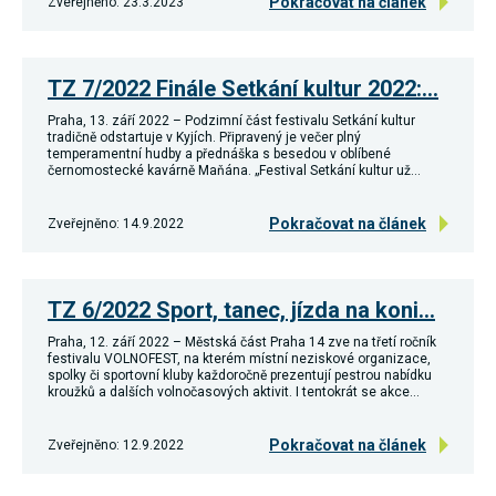
Pokračovat na článek
Zveřejněno: 23.3.2023
Reklamní
cookies
Reklamní cookies
používáme my
TZ 7/2022 Finále Setkání kultur 2022:…
nebo naši partneři,
abychom Vám
Praha, 13. září 2022 – Podzimní část festivalu Setkání kultur
mohli zobrazit
tradičně odstartuje v Kyjích. Připravený je večer plný
vhodné obsahy
temperamentní hudby a přednáška s besedou v oblíbené
nebo reklamy jak na
černomostecké kavárně Maňána. „Festival Setkání kultur už…
našich stránkách,
tak na stránkách
třetích subjektů.
Pokračovat na článek
Zveřejněno: 14.9.2022
Díky tomu můžeme
vytvářet profily
založené na Vašich
zájmech, tak zvané
pseudonymizované
TZ 6/2022 Sport, tanec, jízda na koni…
profily. Na základě
těchto informací
Praha, 12. září 2022 – Městská část Praha 14 zve na třetí ročník
není zpravidla
festivalu VOLNOFEST, na kterém místní neziskové organizace,
možná
spolky či sportovní kluby každoročně prezentují pestrou nabídku
bezprostřední
kroužků a dalších volnočasových aktivit. I tentokrát se akce…
identifikace Vaší
osoby, protože jsou
používány pouze
Pokračovat na článek
Zveřejněno: 12.9.2022
pseudonymizované
údaje. Pokud
nevyjádříte