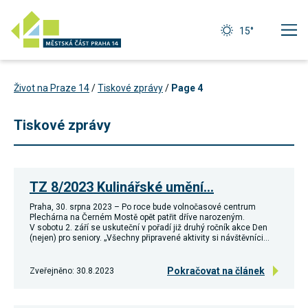
15°
Život na Praze 14
/
Tiskové zprávy
/
Page 4
Tiskové zprávy
TZ 8/2023 Kulinářské umění…
Praha, 30. srpna 2023 – Po roce bude volnočasové centrum
Plechárna na Černém Mostě opět patřit dříve narozeným.
V sobotu 2. září se uskuteční v pořadí již druhý ročník akce Den
(nejen) pro seniory. „Všechny připravené aktivity si návštěvníci…
Pokračovat na článek
Zveřejněno: 30.8.2023
Technické
cookies
Technické
cookies jsou