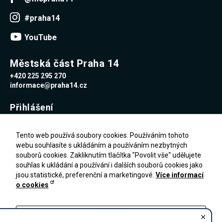
#praha14
YouTube
Městská část Praha 14
+420 225 295 270
informace@praha14.cz
Přihlášení
Uživatelské jméno
Tento web používá soubory cookies. Používáním tohoto
webu souhlasíte s ukládáním a používáním nezbytných
souborů cookies. Zakliknutím tlačítka "Povolit vše" udělujete
Heslo
souhlas k ukládání a používání i dalších souborů cookies jako
jsou statistické, preferenční a marketingové.
Více informací
o cookies
Zapomenuté heslo
PŘIHLÁŠENÍ
Registrace
Nastavení