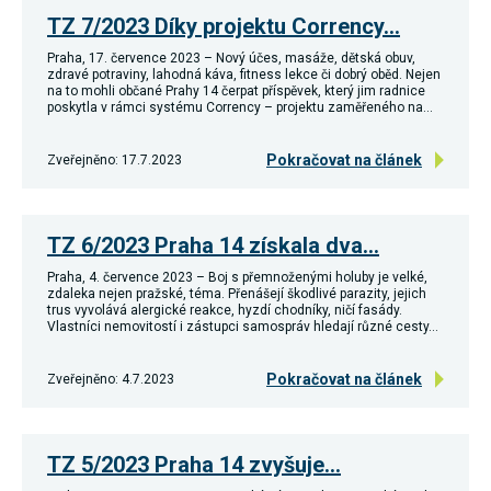
nezbytné pro
TZ 7/2023 Díky projektu Corrency…
správné
fungování
Praha, 17. července 2023 – Nový účes, masáže, dětská obuv,
webu a všech
zdravé potraviny, lahodná káva, fitness lekce či dobrý oběd. Nejen
funkcí, které
na to mohli občané Prahy 14 čerpat příspěvek, který jim radnice
nabízí.
poskytla v rámci systému Corrency – projektu zaměřeného na…
Nepožadujeme
Váš souhlas s
využitím
Pokračovat na článek
Zveřejněno: 17.7.2023
technických
cookies na
našem webu.
Z tohoto
TZ 6/2023 Praha 14 získala dva…
důvodu
technické
cookies
Praha, 4. července 2023 – Boj s přemnoženými holuby je velké,
nemohou být
zdaleka nejen pražské, téma. Přenášejí škodlivé parazity, jejich
trus vyvolává alergické reakce, hyzdí chodníky, ničí fasády.
individuálně
Vlastníci nemovitostí i zástupci samospráv hledají různé cesty…
deaktivovány
nebo
aktivovány.
Pokračovat na článek
Zveřejněno: 4.7.2023
Analytické
cookies
TZ 5/2023 Praha 14 zvyšuje…
Analytické
cookies nám