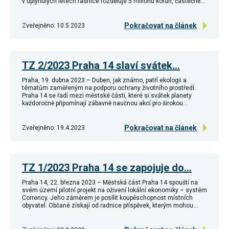
v uplynulých letech radnice rozděluje 5 milionů korun, částečně…
používání
analytických
cookies ve
Pokračovat na článek
Zveřejněno: 10.5.2023
vztahu k Vaší
návštěvě,
ztrácíme
možnost
TZ 2/2023 Praha 14 slaví svátek…
analýzy
výkonu a
optimalizace
Praha, 19. dubna 2023 – Duben, jak známo, patří ekologii a
tématům zaměřeným na podporu ochrany životního prostředí.
našich
Praha 14 se řadí mezi městské části, které si svátek planety
opatření.
každoročně připomínají zábavně naučnou akcí pro širokou…
Pokračovat na článek
Zveřejněno: 19.4.2023
Personalizované
soubory cookie
Používáme rovněž
soubory cookie a
další technologie,
TZ 1/2023 Praha 14 se zapojuje do…
abychom
přizpůsobili naše
Praha 14, 22. března 2023 – Městská část Praha 14 spouští na
webové stránky
svém území pilotní projekt na oživení lokální ekonomiky – systém
potřebám a zájmům
Corrency. Jeho záměrem je posílit koupěschopnost místních
našich návštěvníků.
obyvatel. Občané získají od radnice příspěvek, kterým mohou…