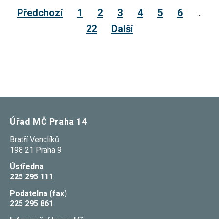
souhlas, nebudete
Předchozí
1
2
3
4
5
6
...
příjemcem obsahů
a reklam
22
Další
přizpůsobených
Vašim zájmům.
Úřad MČ Praha 14
Bratří Venclíků
198 21 Praha 9
Ústředna
225 295 111
Podatelna (fax)
225 295 861