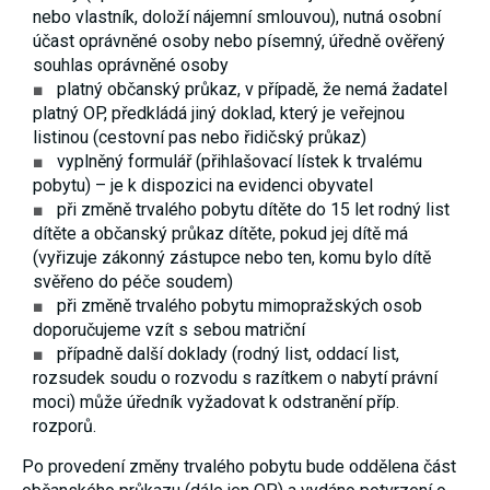
používání
nebo vlastník, doloží nájemní smlouvou), nutná osobní
analytických
účast oprávněné osoby nebo písemný, úředně ověřený
cookies ve
souhlas oprávněné osoby
vztahu k Vaší
návštěvě,
platný občanský průkaz, v případě, že nemá žadatel
ztrácíme
platný OP, předkládá jiný doklad, který je veřejnou
možnost
listinou (cestovní pas nebo řidičský průkaz)
analýzy
výkonu a
vyplněný formulář (přihlašovací lístek k trvalému
optimalizace
pobytu) – je k dispozici na evidenci obyvatel
našich
opatření.
při změně trvalého pobytu dítěte do 15 let rodný list
dítěte a občanský průkaz dítěte, pokud jej dítě má
(vyřizuje zákonný zástupce nebo ten, komu bylo dítě
Personalizované
svěřeno do péče soudem)
soubory cookie
při změně trvalého pobytu mimopražských osob
Používáme rovněž
doporučujeme vzít s sebou matriční
soubory cookie a
další technologie,
případně další doklady (rodný list, oddací list,
abychom
rozsudek soudu o rozvodu s razítkem o nabytí právní
přizpůsobili naše
moci) může úředník vyžadovat k odstranění příp.
webové stránky
potřebám a zájmům
rozporů.
našich návštěvníků.
Po provedení změny trvalého pobytu bude oddělena část