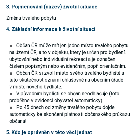
nezbytné pro
3. Pojmenování (název) životní situace
správné
fungování
Změna trvalého pobytu
webu a všech
funkcí, které
4. Základní informace k životní situaci
nabízí.
Nepožadujeme
Váš souhlas s
využitím
Občan ČR může mít jen jedno místo trvalého pobytu
technických
na území ČR, a to v objektu, který je určen pro bydlení,
cookies na
ubytování nebo individuální rekreaci a je označen
našem webu.
Z tohoto
číslem popisným nebo evidenčním, popř. orientačním.
důvodu
Občan ČR si zvolí místo svého trvalého bydliště a
technické
cookies
tuto skutečnost oznámí ohlašovně na obecním úřadě
nemohou být
v místě nového bydliště.
individuálně
V původním bydlišti se občan neodhlašuje (toto
deaktivovány
nebo
proběhne v evidenci obyvatel automaticky).
aktivovány.
Po 45 dnech od změny trvalého pobytu dojde
automaticky ke skončení platnosti občanského průkazu
občana!
Analytické
cookies
5. Kdo je oprávněn v této věci jednat
Analytické
cookies nám