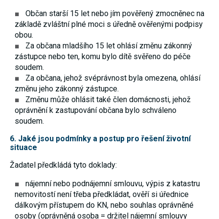
umožňují
Občan starší 15 let nebo jím pověřený zmocněnec na
měření
výkonu
základě zvláštní plné moci s úředně ověřenými podpisy
našeho webu
obou.
a našich
Za občana mladšího 15 let ohlásí změnu zákonný
reklamních
kampaní.
zástupce nebo ten, komu bylo dítě svěřeno do péče
Jejich pomocí
soudem.
určujeme
počet návštěv
Za občana, jehož svéprávnost byla omezena, ohlásí
a zdroje
změnu jeho zákonný zástupce.
návštěv
Změnu může ohlásit také člen domácnosti, jehož
našich
internetových
oprávnění k zastupování občana bylo schváleno
stránek. Data
soudem.
získaná
pomocí těchto
6. Jaké jsou podmínky a postup pro řešení životní
cookies
situace
zpracováváme
souhrnně,
bez použití
Žadatel předkládá tyto doklady:
identifikátorů,
které ukazují
nájemní nebo podnájemní smlouvu, výpis z katastru
na konkrétní
nemovitostí není třeba předkládat, ověří si úřednice
uživatelé
našeho webu.
dálkovým přístupem do KN, nebo souhlas oprávněné
Pokud
osoby
(oprávněná osoba = držitel nájemní smlouvy
vypnete