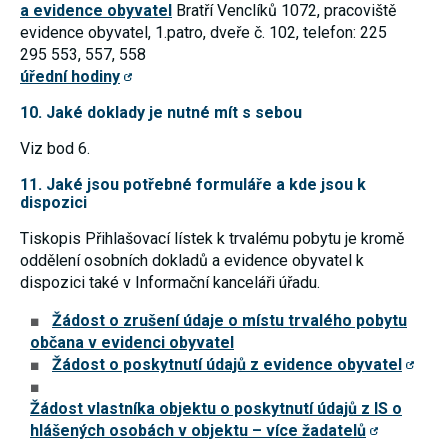
a evidence obyvatel
Bratří Venclíků 1072, pracoviště
souhlas, nebudete
evidence obyvatel, 1.patro, dveře č. 102, telefon: 225
příjemcem obsahů
a reklam
295 553, 557, 558
přizpůsobených
úřední hodiny
Vašim zájmům.
10. Jaké doklady je nutné mít s sebou
Viz bod 6.
11. Jaké jsou potřebné formuláře a kde jsou k
dispozici
Tiskopis Přihlašovací lístek k trvalému pobytu je kromě
oddělení osobních dokladů a evidence obyvatel k
dispozici také v Informační kanceláři úřadu.
Žádost o zrušení údaje o místu trvalého pobytu
občana v evidenci obyvatel
Žádost o poskytnutí údajů z evidence obyvatel
Žádost vlastníka objektu o poskytnutí údajů z IS o
hlášených osobách v objektu – více žadatelů