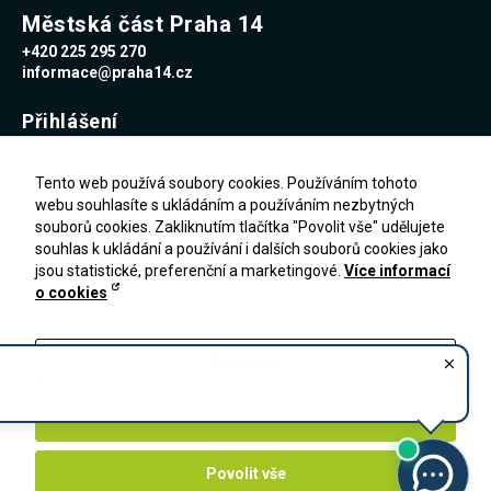
Městská část Praha 14
+420 225 295 270
informace@praha14.cz
Přihlášení
Uživatelské jméno
Tento web používá soubory cookies. Používáním tohoto
webu souhlasíte s ukládáním a používáním nezbytných
souborů cookies. Zakliknutím tlačítka "Povolit vše" udělujete
Heslo
souhlas k ukládání a používání i dalších souborů cookies jako
jsou statistické, preferenční a marketingové.
Více informací
o cookies
Zapomenuté heslo
PŘIHLÁŠENÍ
Registrace
Nastavení
Zakázat vše
Povolit vše