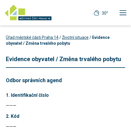
30°
Úřad městské části Praha 14
/
Životní situace
/
Evidence
obyvatel / Změna trvalého pobytu
Evidence obyvatel / Změna trvalého pobytu
Odbor správních agend
1. Identifikační číslo
———
Technické
2. Kód
cookies
Technické
———
cookies jsou