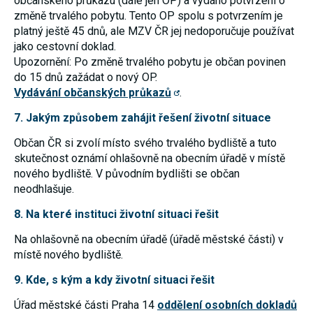
občanského průkazu (dále jen OP) a vydáno potvrzení o
Reklamní
změně trvalého pobytu. Tento OP spolu s potvrzením je
cookies
platný ještě 45 dnů, ale MZV ČR jej nedoporučuje používat
Reklamní cookies
používáme my
jako cestovní doklad.
nebo naši partneři,
Upozornění: Po změně trvalého pobytu je občan povinen
abychom Vám
do 15 dnů zažádat o nový OP.
mohli zobrazit
vhodné obsahy
Vydávání občanských průkazů
.
nebo reklamy jak na
našich stránkách,
7. Jakým způsobem zahájit řešení životní situace
tak na stránkách
třetích subjektů.
Občan ČR si zvolí místo svého trvalého bydliště a tuto
Díky tomu můžeme
vytvářet profily
skutečnost oznámí ohlašovně na obecním úřadě v místě
založené na Vašich
nového bydliště. V původním bydlišti se občan
zájmech, tak zvané
neodhlašuje.
pseudonymizované
profily. Na základě
těchto informací
8. Na které instituci životní situaci řešit
není zpravidla
možná
Na ohlašovně na obecním úřadě (úřadě městské části) v
bezprostřední
místě nového bydliště.
identifikace Vaší
osoby, protože jsou
9. Kde, s kým a kdy životní situaci řešit
používány pouze
pseudonymizované
údaje. Pokud
Úřad městské části Praha 14
oddělení osobních dokladů
nevyjádříte