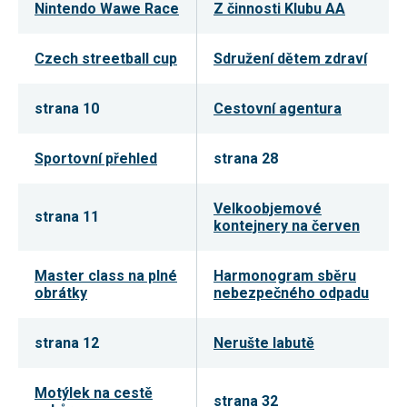
Nintendo Wawe Race
Z činnosti Klubu AA
Reklamní
cookies
Reklamní cookies
Czech streetball cup
Sdružení dětem zdraví
používáme my
nebo naši partneři,
abychom Vám
mohli zobrazit
strana 10
Cestovní agentura
vhodné obsahy
nebo reklamy jak na
našich stránkách,
Sportovní přehled
strana 28
tak na stránkách
třetích subjektů.
Díky tomu můžeme
vytvářet profily
Velkoobjemové
strana 11
založené na Vašich
kontejnery na červen
zájmech, tak zvané
pseudonymizované
profily. Na základě
Master class na plné
Harmonogram sběru
těchto informací
není zpravidla
obrátky
nebezpečného odpadu
možná
bezprostřední
identifikace Vaší
strana 12
Nerušte labutě
osoby, protože jsou
používány pouze
pseudonymizované
Motýlek na cestě
údaje. Pokud
strana 32
nevyjádříte