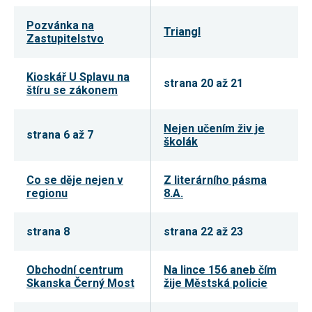
umožňují
měření
Pozvánka na
Triangl
výkonu
Zastupitelstvo
našeho webu
a našich
reklamních
Kioskář U Splavu na
kampaní.
strana 20 až 21
Jejich pomocí
štíru se zákonem
určujeme
počet návštěv
a zdroje
Nejen učením živ je
návštěv
strana 6 až 7
školák
našich
internetových
stránek. Data
získaná
Co se děje nejen v
Z literárního pásma
pomocí těchto
regionu
8.A.
cookies
zpracováváme
souhrnně,
strana 8
strana 22 až 23
bez použití
identifikátorů,
které ukazují
na konkrétní
Obchodní centrum
Na lince 156 aneb čím
uživatelé
Skanska Černý Most
žije Městská policie
našeho webu.
Pokud
vypnete