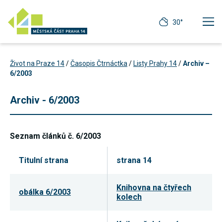
30°
Život na Praze 14
/
Časopis Čtrnáctka
/
Listy Prahy 14
/
Archiv –
6/2003
Archiv - 6/2003
Seznam článků č. 6/2003
Titulní strana
strana 14
Knihovna na čtyřech
obálka 6/2003
Technické
kolech
cookies
Technické
cookies jsou