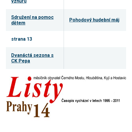
vzhůru
souhlas, nebudete
příjemcem obsahů
a reklam
Sdružení na pomoc
přizpůsobených
Pohodový hudební máj
dětem
Vašim zájmům.
strana 13
Dvanáctá sezona s
CK Pepa