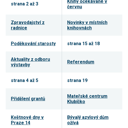
Knihy očekávané v
strana 2 až 3
nezbytné pro
červnu
správné
fungování
webu a všech
funkcí, které
Zpravodajství z
Novinky v místních
nabízí.
radnice
knihovnách
Nepožadujeme
Váš souhlas s
využitím
Poděkování starosty
strana 15 až 18
technických
cookies na
našem webu.
Z tohoto
Aktuality z odboru
Referendum
důvodu
výstavby
technické
cookies
nemohou být
strana 4 až 5
strana 19
individuálně
deaktivovány
nebo
aktivovány.
Mateřské centrum
Přidělení grantů
Klubíčko
Analytické
Květnové dny v
Bývalý azylový dům
cookies
Praze 14
ožívá
Analytické
cookies nám