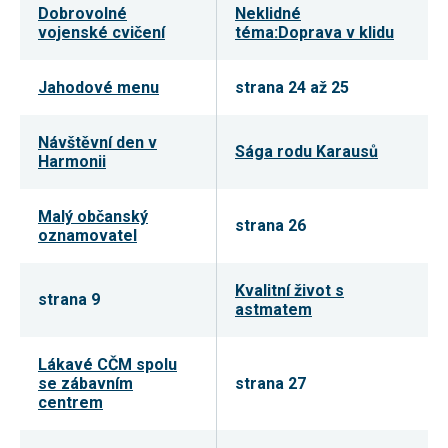
Dobrovolné
Neklidné
používání
analytických
vojenské cvičení
téma:Doprava v klidu
cookies ve
vztahu k Vaší
návštěvě,
Jahodové menu
strana 24 až 25
ztrácíme
možnost
analýzy
Návštěvní den v
výkonu a
Sága rodu Karausů
optimalizace
Harmonii
našich
opatření.
Malý občanský
strana 26
oznamovatel
Personalizované
soubory cookie
Používáme rovněž
Kvalitní život s
strana 9
soubory cookie a
astmatem
další technologie,
abychom
přizpůsobili naše
Lákavé CČM spolu
webové stránky
se zábavním
strana 27
potřebám a zájmům
našich návštěvníků.
centrem